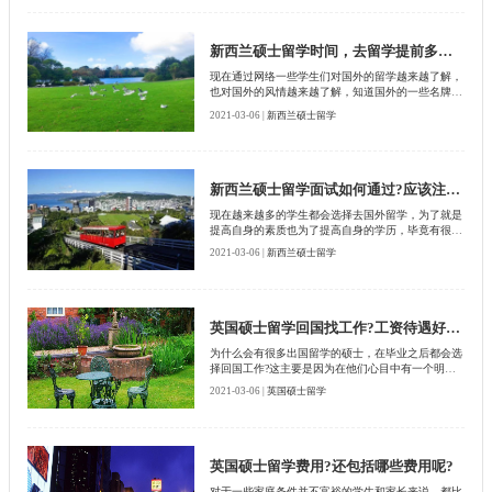
获得领导的看重，也能获得一份很好的工作。那么去
新西兰硕士留学应该选择哪些院校呢?公立和私立有
什么不同?下面就来由北京启德留学机构给大家分析
新西兰硕士留学时间，去留学提前多长时间做准备?
一下。
现在通过网络一些学生们对国外的留学越来越了解，
也对国外的风情越来越了解，知道国外的一些名牌大
学都特别重视学生们的教育，也正是由于这样的原
2021-03-06 |
新西兰硕士留学
因，吸引了很多留学的学生尤其是新加坡，新加坡是
一个发展比较好的国家，也是一个教育比较领先的国
家，吸引了众多中国的学生去留学，在选择去新加坡
留学的时候，首先考虑的就是新西兰硕士有几年的学
制去新加坡读取硕士需要提前多长时间做准备?这是
新西兰硕士留学面试如何通过?应该注意什么?
众多学生都考虑的问题，下面就由北京启德留学机构
现在越来越多的学生都会选择去国外留学，为了就是
给大家分析一下
提高自身的素质也为了提高自身的学历，毕竟有很多
国家的学历受到了各个企事业单位的认可，而且回国
2021-03-06 |
新西兰硕士留学
之后也有一个很好的就业前景，比如说新西兰新西兰
就是一个注重人才培养的地方，有一些高校在国际上
都是比较有名气的，在国际上排名也比较靠前，正是
由于这样的原因，有很多学生都会选择去新西兰留
学，不过去新西兰留学之前，首先面临的就是面试，
英国硕士留学回国找工作?工资待遇好吗?
面试的时候如何顺利地通过，在面试的时候应该注意
为什么会有很多出国留学的硕士，在毕业之后都会选
什么?这是众多学生考虑的问题，下面就由北京启德
择回国工作?这主要是因为在他们心目中有一个明确
留学机构给学生们讲解一下。
的目标，同时也认识到国内经济发展比较快速。所以
2021-03-06 |
英国硕士留学
希望自己在回国之后能够有更好的发展空间。可是由
于他们在国外生活的时间比较久，所以并不知道他们
这样的身份回国找工作是否顺利?工资待遇这方面好
不好，接下来这个问题就交给北京启德留学机构来为
大家详细介绍一下。
英国硕士留学费用?还包括哪些费用呢?
对于一些家庭条件并不富裕的学生和家长来说，都比