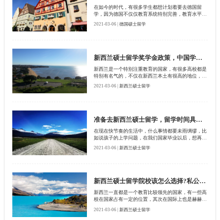
在如今的时代，有很多学生都想计划着要去德国留
学，因为德国不仅仅教育系统特别完善，教育水平更
是让人羡慕，最吸引大家的应该是德国学校当中学费
2021-03-06 |
德国硕士留学
是免费的。如果可能其他费用稍高一些，但是在学费
这方面确实特别人性化的。很多人想要到德国留学，
但是却又不知道德国读研一年的话需要多少花费?下
面就随启德一起来看一看吧!
新西兰硕士留学奖学金政策，中国学生可以申请吗?
新西兰是一个特别注重教育的国家，有很多高校都是
特别有名气的，不仅在新西兰本土有很高的地位，其
次在国际上也是赫赫有名的，如果选择去这些高校就
2021-03-06 |
新西兰硕士留学
读硕士的学历，那么不用多说就业前景不可估量，也
正是由于重视教育的程度吸引了很多学生去留学，其
中也包括中国的学生，相信在选择这些高校的学生们
大部分都是学习成绩特别优秀的。大家都知道，在国
内有一些学校如果学习成绩优秀就可以获得奖学金，
准备去新西兰硕士留学，留学时间具体是什么?
那么去新西兰硕士留学可以获得奖学金吗?中国学生
在现在快节奏的生活中，什么事情都要未雨绸缪，比
可以申请吗?这是众多学生考虑的问题，下面就由北
如说孩子的上学问题，在我们国家毕业以后，想再继
京启德留学机构分析一下。
续深造的，就要选择到国外留学，以后会有更多的就
2021-03-06 |
新西兰硕士留学
业机会。选择去哪个国家留学，什么时候去，朋友们
都不太了解，如果你不了解的话，可以在我们的启德
留学网咨询，这里会给你提供一应俱全的留学信息，
准备去新西兰留学的，留学的时间具体是什么呢?
新西兰硕士留学院校该怎么选择?私公立一样吗?
新西兰一直都是一个教育比较领先的国家，有一些高
校在国家占有一定的位置，其次在国际上也是赫赫有
名的，如果拿到这些高校的录取通知书，那么这样的
2021-03-06 |
新西兰硕士留学
学生肯定是特别优秀的，在毕业之后也会有着很好的
就业前景，不管是去什么样的企事业单位当中，都能