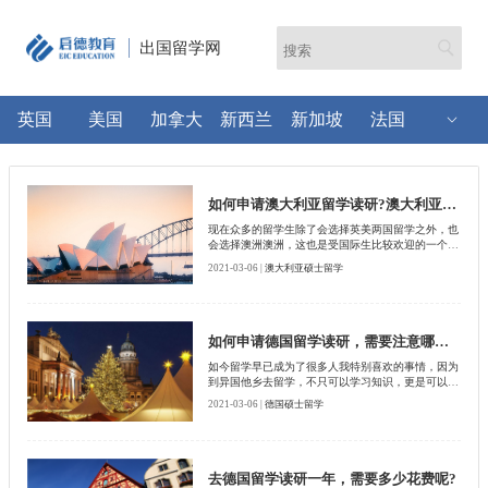
出国留学网
英国
美国
加拿大
新西兰
新加坡
法国
如何申请澳大利亚留学读研?澳大利亚读研费用是多少?
现在众多的留学生除了会选择英美两国留学之外，也
会选择澳洲澳洲，这也是受国际生比较欢迎的一个留
学国家，因为在这里不仅仅容纳了很多国家的文化，
2021-03-06 |
澳大利亚硕士留学
而且移民政策相对来说也比较宽限，所以现在众多的
留学生都会选择来到此地留学，接下来北京启德留学
机构为大家详细了解一下，如何申请澳大利亚留学读
研
如何申请德国留学读研，需要注意哪些方面的学习?
如今留学早已成为了很多人我特别喜欢的事情，因为
到异国他乡去留学，不只可以学习知识，更是可以增
长见识，还可以获得一些国外的优惠政策，比如说免
2021-03-06 |
德国硕士留学
税车的购买。那么大家是否知道想要去德国留学的
话，该怎样申请留学读研呢?需要注意哪方面的学习
呢?下面就跟启德一起来看一下吧。
去德国留学读研一年，需要多少花费呢?