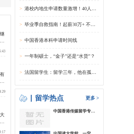
>
港校内地生申请数量激增！40人抢1学位？
>
毕业季自救指南！起薪30万+ 不愧是00后都偏爱的留学国家TOP1
继
>
中国香港本科申请时间线
们
，
5:43
>
一年制硕士，“金子”还是“水货”？
>
法国留学生：留学三年，他在孤独中找到内心的力量
有
的
去
4:29
一
留学热点
更多 >
中国香港传媒留学专业分类及申请要求
大
一
留
3:17
出国读大学前，一定要培养的基本生活技能有哪些？