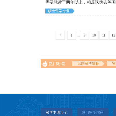
需要就读于两年以上，相反认为去英国
问题，很多人还是想要通过北京启德留
硕士留学专业
...
1
9
10
11
12
热门标签
出国留学准备
留
留学申请大全
热门留学国家