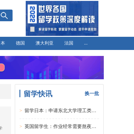
日本
德国
澳大利亚
法国
...
留学快讯
换一批
>
留学日本：申请东北大学理工类硕士课程大多要求先获得教授内诺
>
英国留学生：作业经常需要熬夜完成
学