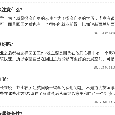
有几年的学制去新加坡读取硕士需要提前多长时间做准备?这是
德留学机构给大家分析一下
该注意什么?
学，为了就是提高自身的素质也为了提高自身的学历，毕竟有很
可，而且回国之后也有一个很好的就业前景，比如说新西兰新西
高校在国际上都是比较有名气的，在国际上排名也比较靠前，正
2021-03-06 15:4
去新西兰留学，不过去新西兰留学之前，首先面临的就是面试，
候应该注意什么?这是众多学生考虑的问题，下面就由北京启德
遇好吗?
业之后都会选择回国工作?这主要是因为在他们心目中有一个明
较快速。所以希望自己在回国之后能够有更好的发展空间。可是
并不知道他们这样的身份回国找工作是否顺利?工资待遇这方面
2021-03-06 14:0
留学机构来为大家详细介绍一下。
呢?
长来说，都比较关注英国硕士留学的费用问题。不知道去英国读
费在哪些地方?希望在了解清楚后从而能给家里和自己一个经济
德留学机构来为大家具体分析一下所花费的情况吧!
2021-03-06 13:5
备哪些条件?