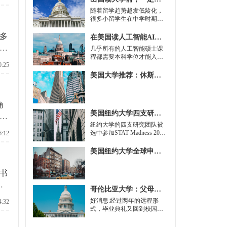
众
随着留学趋势越发低龄化，
很多小留学生在中学时期就
被送到了国外，而这一切，
其实都是为了大学生活做准
多
在美国读人工智能AI硕士入学条件及大学推荐
备。
兰
几乎所有的人工智能硕士课
程都需要本科学位才能入
是
0:25
学。好消息是，你并不总是
面
需要特定领域的本科学位。
美国大学推荐：休斯顿的大学
有些学校需要计算机科学学
留
士学位或相关领域。也有项
目不需要这些要求，转而要
确
求实践经验。在大多数情况
美国纽约大学四支研究团队被选中参加STAT Madness 2022竞赛
下，你只需要一个理论基础
由
就可以开始就读这类项目：
​纽约大学的四支研究团队被
好
即先参加几门先修课程，通
选中参加STAT Madness 2022
6:12
常包括程序语言，如
竞赛，这是一项受大学篮球
Python、微积分和计算机科
三月疯狂启发的健康和科学
美国纽约大学全球申请群体规模不断扩大
学相关课程。
领域最佳创新线上锦标赛。
书
准
哥伦比亚大学：父母参加毕业典礼可以做什么？
好消息:经过两年的远程形
4:32
式，毕业典礼又回到校园了!
但更复杂的是:你现在需要取
悦你的家人。那里会有很多