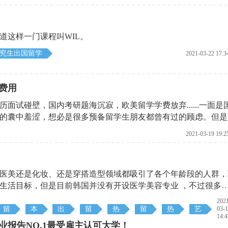
道这样一门课程叫WIL。
究生出国留学
2021-03-22 17:3
费用
面试碰壁，国内考研题海沉寂，欧美留学学费放弃......一面是
的囊中羞涩，想必是很多预备留学生朋友都曾有过的顾虑。但是
天小编就为大家隆重推荐一款高性价比的留学项目——日本，一
2021-03-19 19:2
医美还是化妆、还是穿搭造型领域都吸引了各个年龄段的人群，
生活目标，但是目前韩国并没有开设医学美容专业 ，不过很多
型等方向专业，并为这些学生提供学士学位，让学生不仅能学到
202
了学历背景的帮助。
留
本
出
留
热
留
热
艺
03-
14:4
学
科
国
学
门
学
门
术
业报告NO.1最受雇主认可大学！