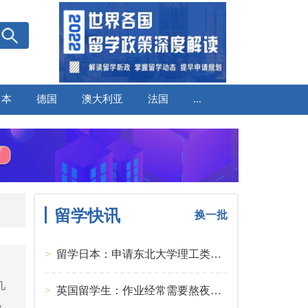
日本
德国
澳大利亚
法国
...
留学快讯
换一批
>
留学日本：申请东北大学理工类硕士课程大多要求先获得教授内诺
几
>
英国留学生：作业经常需要熬夜完成
，