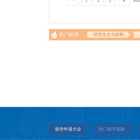
共
1
2
3
4
热门标签
研究生文书材料
留学申请大全
热门留学国家