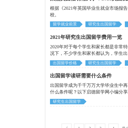
热
就
百
生
留
门
业
科
出
学
根据《2021年英国毕业生就业市场报
专
薪
国
原
校。
业
酬
留
因
学
留学就业前景
研究生出国留学
2021年研究生出国留学费用一览
2020年对于每个学生和家长都是非
况下，不少学生和家长都认为，学生出
现了财务危机，为缓解国家压力，很多
出国留学价格
研究生出国留学
来向更多学子抛出橄榄枝。
出国留学读研需要什么条件
出国留学成为千千万万大学毕业生中再
什么条件呢？以下启德留学网小编分享
研究生出国留学