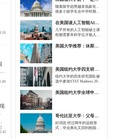
随着留学趋势越发低龄化，
很多小留学生在中学时期就
被送到了国外，而这一切，
其实都是为了大学生活做准
在美国读人工智能AI硕士入学条件及大学推荐
备。
几乎所有的人工智能硕士课
4:18
程都需要本科学位才能入
学。好消息是，你并不总是
需要特定领域的本科学位。
美国大学推荐：休斯顿的大学
有些学校需要计算机科学学
士学位或相关领域。也有项
目不需要这些要求，转而要
国
求实践经验。在大多数情况
美国纽约大学四支研究团队被选中参加STAT Madness 2022竞赛
下，你只需要一个理论基础
，
就可以开始就读这类项目：
​纽约大学的四支研究团队被
起
即先参加几门先修课程，通
选中参加STAT Madness 2022
5:49
常包括程序语言，如
竞赛，这是一项受大学篮球
Python、微积分和计算机科
三月疯狂启发的健康和科学
美国纽约大学全球申请群体规模不断扩大
学相关课程。
领域最佳创新线上锦标赛。
现
知
哥伦比亚大学：父母参加毕业典礼可以做什么？
东
1-
好消息:经过两年的远程形
12
式，毕业典礼又回到校园了!
2:41
但更复杂的是:你现在需要取
悦你的家人。那里会有很多