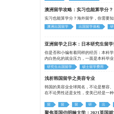
澳洲留学攻略：实习也能算学分？
实习也能算学分？海外留学，你需要知
澳洲出国留学
出国留学体检
研
亚洲留学之日本：日本研究生留学
你是否和小编有着同样的经历：本科学历
内白热化的就业压力，一面是本科毕业
只要思想不滑坡，办法总比问题多。今
研究生出国留学
硕士留学费用
深入了解日本研究生的留学花销。
浅析韩国留学之美容专业
韩国的美容业全球闻名，不论是整容、
在不论男性还是女性，变美已经是一种
名大学开设了皮肤护理，美容化妆，造
西，还能拿到学位，也为未来工作提供
留
留
留
研
出
学
学
学
究
国
聚焦英国伯明翰大学：2021英国就