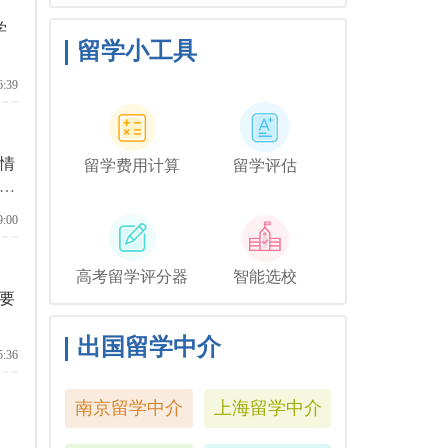
与毕业相关的活动，但你可
学
能想和他们一起去纽约短途
旅行，或者如果你想和你的
留学小工具
朋友们共度时光，也许你可
以鼓励你的家人独自探索这
6:39
座城市。
种情
留学费用计算
留学评估
出
件
9:00
高考留学评分器
智能选校
要
出国留学中介
5:36
南京留学中介
上海留学中介