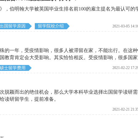
院
留
留
易
留
就
留
留
校
学
学
就
学
业
学
学
告》，伯明翰大学被英国毕业生排名前100的雇主提名为最认可的
介
专
专
业
专
前
院
申
绍
业
业
专
业
景
校
请
推
业
推
推
攻
出国留学原因
留学院校介绍
2021-03-05 14:1
荐
荐
荐
略
常特殊的一年，受疫情影响，很多人被滞留在家，不能出行。在这
国教育肯定会大受影响。其实恰恰相反。受疫情影响，很多国家
海外名校纷纷采取放宽申请政策、扩大招生规模、降低学费等条
硕士留学费用
2021-02-22 17:2
次脱颖而出的绝佳机会，那么大学本科毕业选择出国留学读研需
给读研留学生，提前准备。
2021-02-21 21:3