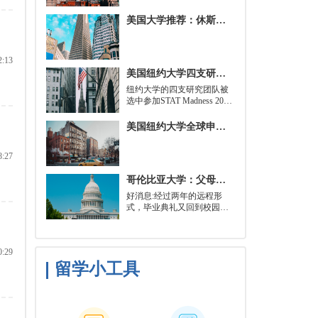
学。好消息是，你并不总是
需要特定领域的本科学位。
美国大学推荐：休斯顿的大学
有些学校需要计算机科学学
士学位或相关领域。也有项
目不需要这些要求，转而要
2:13
求实践经验。在大多数情况
美国纽约大学四支研究团队被选中参加STAT Madness 2022竞赛
下，你只需要一个理论基础
就可以开始就读这类项目：
​纽约大学的四支研究团队被
即先参加几门先修课程，通
选中参加STAT Madness 2022
常包括程序语言，如
竞赛，这是一项受大学篮球
Python、微积分和计算机科
三月疯狂启发的健康和科学
美国纽约大学全球申请群体规模不断扩大
学相关课程。
领域最佳创新线上锦标赛。
8:27
哥伦比亚大学：父母参加毕业典礼可以做什么？
好消息:经过两年的远程形
式，毕业典礼又回到校园了!
但更复杂的是:你现在需要取
悦你的家人。那里会有很多
与毕业相关的活动，但你可
0:29
能想和他们一起去纽约短途
旅行，或者如果你想和你的
留学小工具
朋友们共度时光，也许你可
以鼓励你的家人独自探索这
座城市。