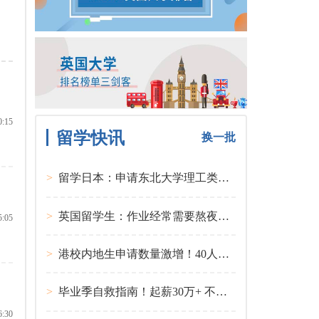
0:15
留学快讯
换一批
>
留学日本：申请东北大学理工类硕士课程大多要求先获得教授内诺
>
英国留学生：作业经常需要熬夜完成
5:05
>
港校内地生申请数量激增！40人抢1学位？
>
毕业季自救指南！起薪30万+ 不愧是00后都偏爱的留学国家TOP1
6:30