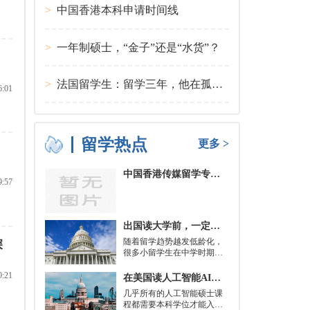
>
中国香港本科申请时间线
>
一年制硕士，“金子”还是“水货”？
>
法国留学生：留学三年，他在孤独中找到内心的力量
6:01
留学热点
更多 >
中国香港传媒留学专业分类及申请要求
9:57
出国读大学前，一定要培养的基本生活技能有哪些？
随着留学趋势越发低龄化，
深
很多小留学生在中学时期就
被送到了国外，而这一切，
其实都是为了大学生活做准
0:21
在美国读人工智能AI硕士入学条件及大学推荐
备。
几乎所有的人工智能硕士课
程都需要本科学位才能入