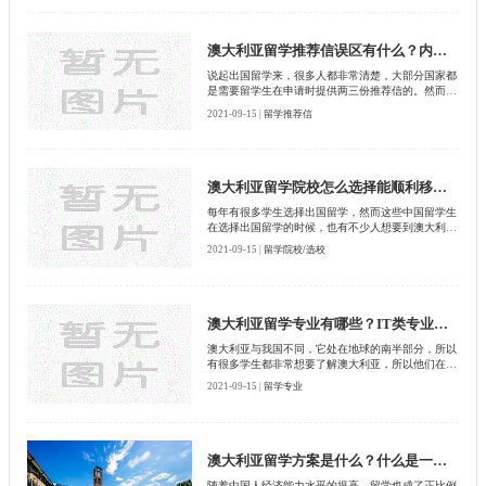
都有哪些？
澳大利亚留学推荐信误区有什么？内容注意什么？
说起出国留学来，很多人都非常清楚，大部分国家都
是需要留学生在申请时提供两三份推荐信的。然而关
于推荐信，很多学生都会有着一些误区，比如说到澳
2021-09-15 |
留学推荐信
大利亚留学的学生，在留学推荐信方面就存在着这些
误区，下面启德留学网给大家做一下介绍，希望各位
可以作为参考，避免这些误区。
澳大利亚留学院校怎么选择能顺利移民？
每年有很多学生选择出国留学，然而这些中国留学生
在选择出国留学的时候，也有不少人想要到澳大利亚
去。澳大利亚是一个移民国家，所以这里在对待留学
2021-09-15 |
留学院校/选校
生方面有着很多比较优惠的政策，甚至可以让符合条
件的留学生办理永久居民的身份。这让很多想要到澳
大利亚留学的学生，不知道自己应该选择什么院校更
适合将来到澳大利亚移民，下面启德留学网，就给各
位做一下介绍。
澳大利亚留学专业有哪些？IT类专业怎么样？
澳大利亚与我国不同，它处在地球的南半部分，所以
有很多学生都非常想要了解澳大利亚，所以他们在选
择留学的时候，通常会选择到澳大利亚去，在那里学
2021-09-15 |
留学专业
习自己喜欢的专业，同时感受与众不同的南半球生
活。然而到澳大利亚留学选择什么专业呢？也是这部
分同学所关注的，下面启德留学网就给大家做一下介
绍。
澳大利亚留学方案是什么？什么是一年预科？
随着中国人经济能力水平的提高，留学也成了正比例