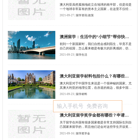
澳大利亚虽然孤独地屹立在地球的南半部，但是却是
一个地球非常富有的资本主义国家，在这里不仅经济
非常地繁荣昌盛，教育也比较先进。自然也吸引了很
2021-09-27 |
留学资讯/政策
多中国留学生到澳大利亚去留学，那么留学之前都是
需要办理留学签证的。下面的文章启德留学网就给大
家介绍一下，澳大利亚签证有哪几种方式？
澳洲留学：生活中的“小细节”帮你快速融入澳大利亚新生活
初到一个新国家时，我们自然会感到陌生，毕竟不是
自己的祖国，怎么看来都是有极大的距离感的，彷佛
在这个国家只有自己“格格不入”，那么如何融入到这
2021-09-23 |
留学生活
个新国家中，就需要了解一些当地的文化习惯，这样
无论在学习工作上还是在生活上都会有一些“入乡随
俗”的改变，拉近与这个国度的距离～那么今天让我
们一起来融入进澳大利亚的“新生活”～
澳大利亚留学材料包括什么？有哪些写作要求？
澳大利亚对于中国学生来说是一个很神秘的国家。尤
其澳大利亚的地理位置，在赤道的南边，很多中国留
学生都想到澳大利亚去体验那里的生活气息，同时学
2021-09-23 |
留学材料
习，所以申请澳大利亚留学的学生也非常多
澳大利亚留学奖学金都有哪些？申请条件有什么？
关于留学在外国有很多国家都是非常支持国际生到自
己国家来留学的，而且他们还会对这些学生开设奖学
金，增加外来留学生到本国留学的吸引力，比如到澳
2021-09-16 |
留学奖学金
大利亚去留学，就对留学生开设有高额的奖学金，下
面启德留学网就给大家介绍一下澳大利亚留学奖学金