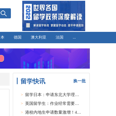
日本
德国
澳大利亚
法国
...
留学快讯
换一批
>
留学日本：申请东北大学理工类硕士课程大多要求先获得教授内诺
>
英国留学生：作业经常需要熬夜完成
>
港校内地生申请数量激增！40人抢1学位？