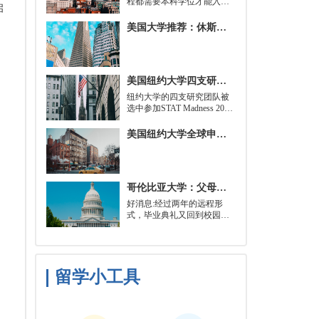
程都需要本科学位才能入
启
学。好消息是，你并不总是
需要特定领域的本科学位。
美国大学推荐：休斯顿的大学
有些学校需要计算机科学学
士学位或相关领域。也有项
目不需要这些要求，转而要
求实践经验。在大多数情况
美国纽约大学四支研究团队被选中参加STAT Madness 2022竞赛
下，你只需要一个理论基础
就可以开始就读这类项目：
​纽约大学的四支研究团队被
即先参加几门先修课程，通
选中参加STAT Madness 2022
常包括程序语言，如
竞赛，这是一项受大学篮球
Python、微积分和计算机科
三月疯狂启发的健康和科学
美国纽约大学全球申请群体规模不断扩大
学相关课程。
领域最佳创新线上锦标赛。
哥伦比亚大学：父母参加毕业典礼可以做什么？
好消息:经过两年的远程形
式，毕业典礼又回到校园了!
但更复杂的是:你现在需要取
悦你的家人。那里会有很多
与毕业相关的活动，但你可
能想和他们一起去纽约短途
旅行，或者如果你想和你的
留学小工具
朋友们共度时光，也许你可
以鼓励你的家人独自探索这
座城市。