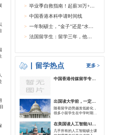
展
>
毕业季自救指南！起薪30万+ 不愧是00后都偏爱的留学国家TOP1
>
中国香港本科申请时间线
以
>
一年制硕士，“金子”还是“水货”？
目
>
法国留学生：留学三年，他在孤独中找到内心的力量
园
生
留学热点
更多 >
人
中国香港传媒留学专业分类及申请要求
处
用
出国读大学前，一定要培养的基本生活技能有哪些？
目
随着留学趋势越发低龄化，
很多小留学生在中学时期就
被送到了国外，而这一切，
其实都是为了大学生活做准
在美国读人工智能AI硕士入学条件及大学推荐
保
备。
几乎所有的人工智能硕士课
。