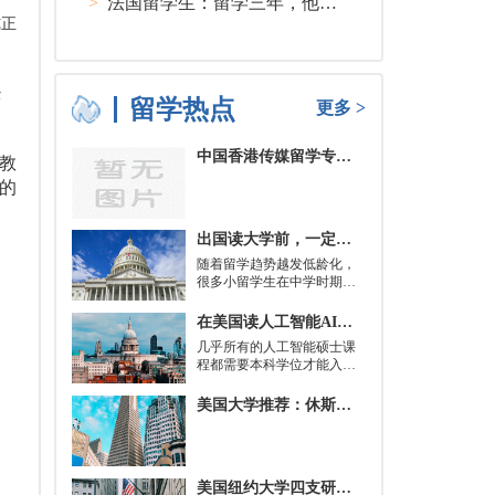
>
法国留学生：留学三年，他在孤独中找到内心的力量
纯正
经
留学热点
更多 >
中国香港传媒留学专业分类及申请要求
教
的
出国读大学前，一定要培养的基本生活技能有哪些？
随着留学趋势越发低龄化，
很多小留学生在中学时期就
被送到了国外，而这一切，
其实都是为了大学生活做准
在美国读人工智能AI硕士入学条件及大学推荐
备。
几乎所有的人工智能硕士课
程都需要本科学位才能入
学。好消息是，你并不总是
需要特定领域的本科学位。
美国大学推荐：休斯顿的大学
有些学校需要计算机科学学
士学位或相关领域。也有项
目不需要这些要求，转而要
求实践经验。在大多数情况
美国纽约大学四支研究团队被选中参加STAT Madness 2022竞赛
下，你只需要一个理论基础