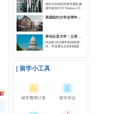
就可以开始就读这类项目：
​纽约大学的四支研究团队被
即先参加几门先修课程，通
选中参加STAT Madness 2022
常包括程序语言，如
竞赛，这是一项受大学篮球
Python、微积分和计算机科
三月疯狂启发的健康和科学
美国纽约大学全球申请群体规模不断扩大
学相关课程。
领域最佳创新线上锦标赛。
哥伦比亚大学：父母参加毕业典礼可以做什么？
好消息:经过两年的远程形
式，毕业典礼又回到校园了!
但更复杂的是:你现在需要取
悦你的家人。那里会有很多
与毕业相关的活动，但你可
能想和他们一起去纽约短途
旅行，或者如果你想和你的
留学小工具
朋友们共度时光，也许你可
以鼓励你的家人独自探索这
座城市。
留学费用计算
留学评估