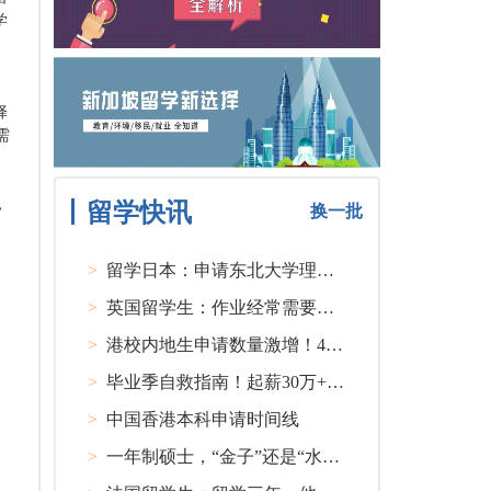
学
择
需
，
留学快讯
换一批
>
留学日本：申请东北大学理工类硕士课程大多要求先获得教授内诺
>
英国留学生：作业经常需要熬夜完成
>
港校内地生申请数量激增！40人抢1学位？
>
毕业季自救指南！起薪30万+ 不愧是00后都偏爱的留学国家TOP1
>
中国香港本科申请时间线
>
一年制硕士，“金子”还是“水货”？