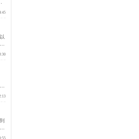
的
的
4:45
英
以
学
性
3:30
招
2:13
到
还
0:55