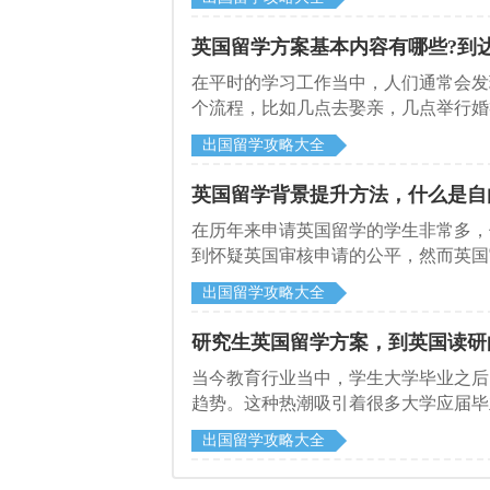
英国留学方案基本内容有哪些?到
在平时的学习工作当中，人们通常会发
个流程，比如几点去娶亲，几点举行婚
方案的策划，比如会议开始的时间，第
出国留学攻略大全
制定可以让事情办得更顺利，所以有很
启德留学机构就为各位介绍一下英国留
英国留学背景提升方法，什么是自
在历年来申请英国留学的学生非常多，
到怀疑英国审核申请的公平，然而英国
件，却收到了英国学校的邀请函，但是
出国留学攻略大全
北京启德留学中介就给各位到英国留学
研究生英国留学方案，到英国读研
当今教育行业当中，学生大学毕业之后
趋势。这种热潮吸引着很多大学应届毕
流程细节却一无所知，下面启德留学机
出国留学攻略大全