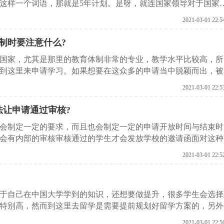
这样一个词语，那就是5年计划。是呀，就连国家领导对于国家
物为了过好自己的人生，也应该提前有一个对自己生活事业方面
2021-03-01 22:5
更要提前早做规划。这里启德留学机构就给大家介绍一下，面对
制时要注意什么?
国家，尤其是那里的教育体制非常的专业，教学水平比较高，所
到这里来申请学习。如果想要在这众多的申请当中脱颖而出，被
化的申请方案。下面启德留学机构就给各位介绍一下英国留学个
2021-03-01 22:5
法让申请通过审核?
会制定一定的要求，而且也会制定一定的申请开放时间与结束时
会有内部的审核审核通过的学生才会发放学校的邀请函面对这种
定留学计划呢?下面就跟随启德留学机构一起来了解一下吧。
2021-03-01 22:5
于自己在中国大学学到的知识，还想要做提升，很多学生会选择
特别高，然而到这里去留学是需要提前规划好留学方案的，另外
机构就给各位介绍一下留学英国的方案模板。
2021-03-01 22:5