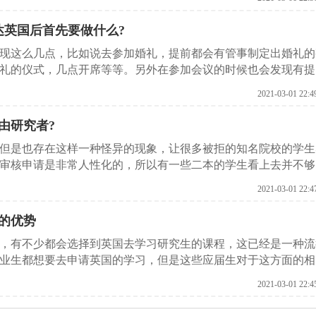
达英国后首先要做什么?
现这么几点，比如说去参加婚礼，提前都会有管事制定出婚礼的
礼的仪式，几点开席等等。另外在参加会议的时候也会发现有提
1项的内容以及时间，第2项的内容以及时间等等。因为这些方案
2021-03-01 22:4
多到英国留学的学生在申请学校之前也会制定一些留学方案下面
学方案的基本内容。
由研究者?
但是也存在这样一种怪异的现象，让很多被拒的知名院校的学生
审核申请是非常人性化的，所以有一些二本的学生看上去并不够
很多一本的学生却被拒，这就涉及到了“背景提升”这个词汇。这
2021-03-01 22:4
的学生介绍一下背景提升的方法。
的优势
，有不少都会选择到英国去学习研究生的课程，这已经是一种流
业生都想要去申请英国的学习，但是这些应届生对于这方面的相
构就给各位做一下研究生英国留学方案的介绍。
2021-03-01 22:4