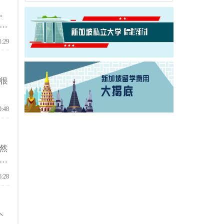
。
，
1:29
很
0:48
然
很
6:28
个