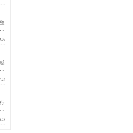
整
前
的
9:08
，
感
条
里
7:24
行
关
5:28