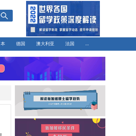
日本
德国
澳大利亚
法国
...
留