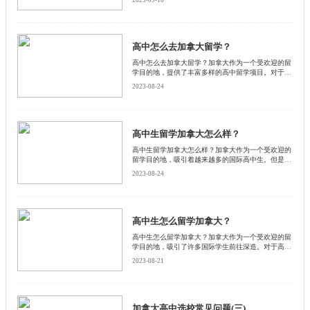
困惑。启德小编为大家详细介绍。
高中怎么去加拿大留学？
高中怎么去加拿大留学？加拿大作为一个受欢迎的留
学目的地，提供了丰富多样的高中留学项目。对于计
划在加拿大攻读高中学位的学生来说，了解留学流程
2023-08-24
和注意事项非常重要。本启德小编将从不同的角度探
讨这个问题。
高中生留学加拿大怎么样？
高中生留学加拿大怎么样？加拿大作为一个受欢迎的
留学目的地，吸引着越来越多的国际高中生。但是，
高中生留学加拿大需要面临许多挑战和调整。启德小
2023-08-24
编将从不同方面介绍高中生留学加拿大的经验和优
势，并给出一些建议，帮助你更好地了解和适应加拿
大的高中留学生活。
高中生怎么留学加拿大？
高中生怎么留学加拿大？加拿大作为一个受欢迎的留
学目的地，吸引了许多国际学生前往深造。对于高中
生来说，选择留学加拿大可以提供全球领先的教育资
2023-08-21
源和多元文化的学习环境。在本文中，启德小编将探
讨高中生如何留学加拿大，并提供一些相关的信息和
建议。
加拿大高中选校常见问题(三)