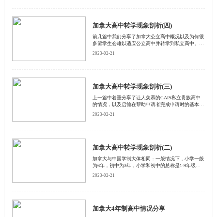
中的选课制度不同于国内的分班制，课程由学生自行
决定。大部分学校会开两三百门课程，学生根据自己
的学术水平、兴趣爱好以及特长，来选择不同种类、
不同难度的课程。
加拿大高中转学现象剖析(四)
前几篇中我们分享了加拿大公立高中概况以及为何很
多留学生会难以适应公立高中并转学到私立高中。后
续又陆续介绍了CAIS私立贵族高中、精英私立高中
2023-02-21
和其他各类私立高中的情况。
加拿大高中转学现象剖析(三)
上一篇中着重分享了让人羡慕的CAIS私立贵族高中
的情况，以及启德在帮助申请者完成申请时的基本态
度。那今天，我们继续看看加拿大的其他私立高中情
2023-02-21
况。
加拿大高中转学现象剖析(二)
加拿大与中国学制大体相同：一般情况下，小学一般
为6年，初中为3年，小学和初中的总称是1-9年级；
高中为3年，称为10-12年级。但也有个别省份，1-8年
2023-02-21
级统称为小学和初中，而9-12年级则算作高中。此
外，加拿大的高中教育制度由各省教育厅负责，没有
全国统一的教育制度。
加拿大4年制高中情况分享