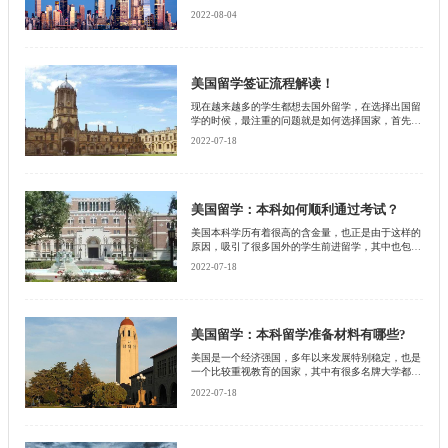
美国也是一个重视教育的国家，有很多知名学校在国
2022-08-04
际上都是和合页面排名都比较靠前。不过再选择去美
国读取本科学业之前首先考虑的就是自己该选择什么
样的专业，毕竟这是一件特别重要的事情，如果选择
不好专业，那么毕业之后也没有一个很好的就业前
景。下面就由北京启德留学机构给大家分析一下。
美国留学签证流程解读！
现在越来越多的学生都想去国外留学，在选择出国留
学的时候，最注重的问题就是如何选择国家，首先就
是考虑这个国家的教育是否会受到一些大型企业的认
2022-07-18
可，因为只有获得认可，在毕业之后才能找到一份很
好的工作，如果没有获得这些大型企业的认可，那么
那么多年的苦心读书也会特别失望。相信有很多人都
会选择去美国读取本科，那么去美国读去本科的时候
留学签证怎么办呢?需要什么样的流程?这是很多学生
美国留学：本科如何顺利通过考试？
都困惑的问题，下面就由北京启德留学机构给大家分
美国本科学历有着很高的含金量，也正是由于这样的
析一下。
原因，吸引了很多国外的学生前进留学，其中也包括
中国的学生，现在中国的学生去美国读取本科的越来
2022-07-18
越多，不过要想申请美国读取本科资格，首先就要进
行面试，那么在面试之前，有很多学生都有一定的顾
虑，比如说在面试的时候会遇到哪些常见的问题，如
何就能顺利的通过下面，就由北京启德留学机构给大
家分析一下。
美国留学：本科留学准备材料有哪些?
美国是一个经济强国，多年以来发展特别稳定，也是
一个比较重视教育的国家，其中有很多名牌大学都是
很有名气的，不仅在美国比较有名气，在国际上也是
2022-07-18
赫赫有名，也吸引了众多的学子去美国留学。尤其是
去美国读去本科的学历，那么去美国读取本科，再留
学之前首先要准备什么样的材料呢?准备好什么样的
材料，才可以顺利的进入美国读书，相信这是众多学