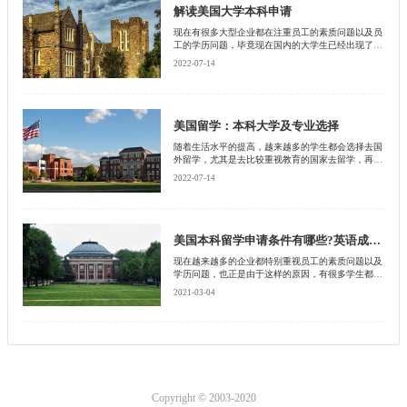
生都应该考虑的问题，下面就由北京启德留学机构给
解读美国大学本科申请
大家讲解一下。
现在有很多大型企业都在注重员工的素质问题以及员
工的学历问题，毕竟现在国内的大学生已经出现了饱
和的状态，也正是由于这样的原因，一些大型企业对
2022-07-14
待员工的要求也特别苛刻。因此有很多学生都会选择
去国外读取大学本科的学历，那么在这个时候首先考
虑的就是哪一个国家的教育受到重视，哪一个国家的
教育获得认可，再提到出国留学的时候，不得不提的
就是美国，毕竟美国的教育在最近这几年来一直都遥
美国留学：本科大学及专业选择
遥领先，那么去美国读起大学本科需要怎样申请，下
随着生活水平的提高，越来越多的学生都会选择去国
面就由北京启德留学机构给大家做出一个申请流程?
外留学，尤其是去比较重视教育的国家去留学，再受
到比较重视教育的国家是不得不提的，就是美国现在
2022-07-14
美国本科有着很高的含金量，也正是由于这样的原因
吸引了各国的学生，其中也包括中国的学生，那么去
美国本科留学，最重要的就是选择什么样的专业适合
自己，然后再根据这样的专业来选择自己中意的学
校，下面就由北京启德留学给大家分析一下哪些专业
美国本科留学申请条件有哪些?英语成绩有要求吗?
好就业?哪些学校比较好?
现在越来越多的企业都特别重视员工的素质问题以及
学历问题，也正是由于这样的原因，有很多学生都会
选择提升自己的学历，为了就是能有一个很好的就业
2021-03-04
前景，比如说这些学生们都会选择去国外留学，那么
去国外留学之前，首先就要考虑哪一个国家重视教育
问题，哪个国家的教育会获得一些大型企业的认可。
在这个时候不得不提的就是美国，那么去美国读取本
科的学历，需要什么样的申请条件呢?下面就由北京
启德留学机构给大家做出一个总结
Copyright © 2003-2020