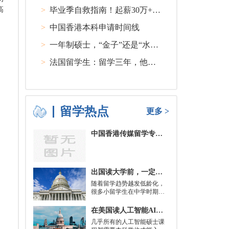
高
>
毕业季自救指南！起薪30万+ 不愧是00后都偏爱的留学国家TOP1
>
中国香港本科申请时间线
>
一年制硕士，“金子”还是“水货”？
>
法国留学生：留学三年，他在孤独中找到内心的力量
留学热点
更多 >
中国香港传媒留学专业分类及申请要求
出国读大学前，一定要培养的基本生活技能有哪些？
随着留学趋势越发低龄化，
很多小留学生在中学时期就
被送到了国外，而这一切，
其实都是为了大学生活做准
在美国读人工智能AI硕士入学条件及大学推荐
备。
几乎所有的人工智能硕士课