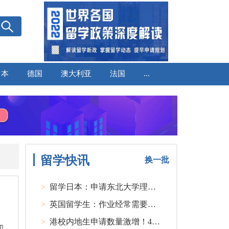
日本
德国
澳大利亚
法国
...
留学快讯
换一批
>
留学日本：申请东北大学理工类硕士课程大多要求先获得教授内诺
>
英国留学生：作业经常需要熬夜完成
>
港校内地生申请数量激增！40人抢1学位？
初