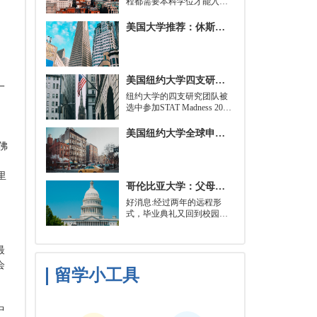
程都需要本科学位才能入
学。好消息是，你并不总是
需要特定领域的本科学位。
美国大学推荐：休斯顿的大学
有些学校需要计算机科学学
士学位或相关领域。也有项
目不需要这些要求，转而要
求实践经验。在大多数情况
美国纽约大学四支研究团队被选中参加STAT Madness 2022竞赛
下，你只需要一个理论基础
一
就可以开始就读这类项目：
​纽约大学的四支研究团队被
即先参加几门先修课程，通
选中参加STAT Madness 2022
常包括程序语言，如
竞赛，这是一项受大学篮球
Python、微积分和计算机科
三月疯狂启发的健康和科学
美国纽约大学全球申请群体规模不断扩大
学相关课程。
领域最佳创新线上锦标赛。
佛
里
哥伦比亚大学：父母参加毕业典礼可以做什么？
好消息:经过两年的远程形
式，毕业典礼又回到校园了!
但更复杂的是:你现在需要取
悦你的家人。那里会有很多
与毕业相关的活动，但你可
最
能想和他们一起去纽约短途
会
旅行，或者如果你想和你的
留学小工具
朋友们共度时光，也许你可
以鼓励你的家人独自探索这
座城市。
中