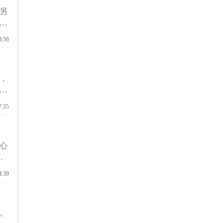
另
说
8:56
，
有
美
7:35
心
会
4:39
。