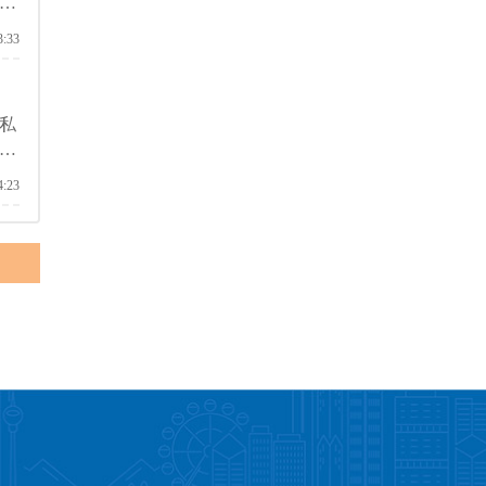
学
3:33
私
更
名
4:23