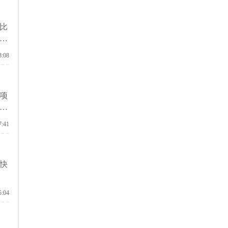
比
在
3:08
项
触
7:41
快
5:04