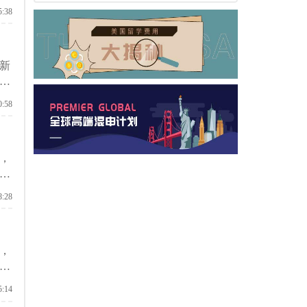
5:38
新
学
0:58
，
和
8:28
，
学
5:14