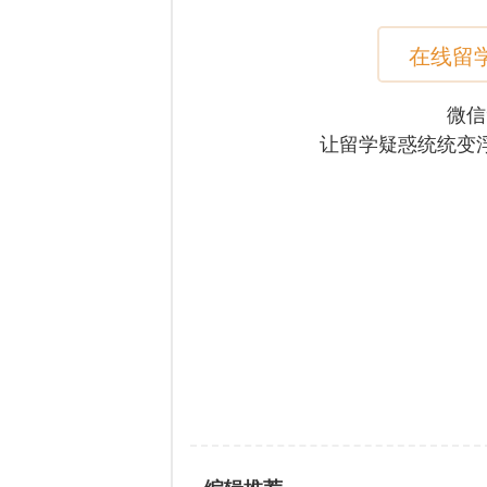
在线留
微信
让留学疑惑统统变