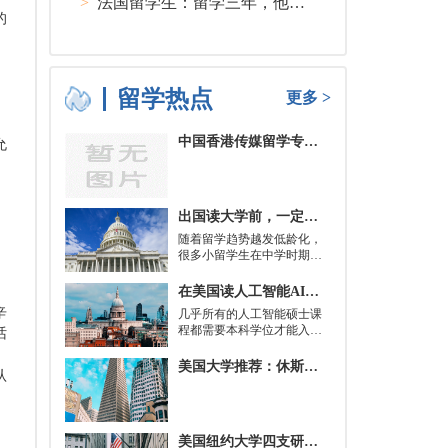
>
法国留学生：留学三年，他在孤独中找到内心的力量
的
留学热点
更多 >
中国香港传媒留学专业分类及申请要求
允
出国读大学前，一定要培养的基本生活技能有哪些？
随着留学趋势越发低龄化，
很多小留学生在中学时期就
被送到了国外，而这一切，
其实都是为了大学生活做准
在美国读人工智能AI硕士入学条件及大学推荐
备。
辛
几乎所有的人工智能硕士课
程都需要本科学位才能入
话
学。好消息是，你并不总是
需要特定领域的本科学位。
美国大学推荐：休斯顿的大学
认
有些学校需要计算机科学学
士学位或相关领域。也有项
目不需要这些要求，转而要
求实践经验。在大多数情况
美国纽约大学四支研究团队被选中参加STAT Madness 2022竞赛
下，你只需要一个理论基础