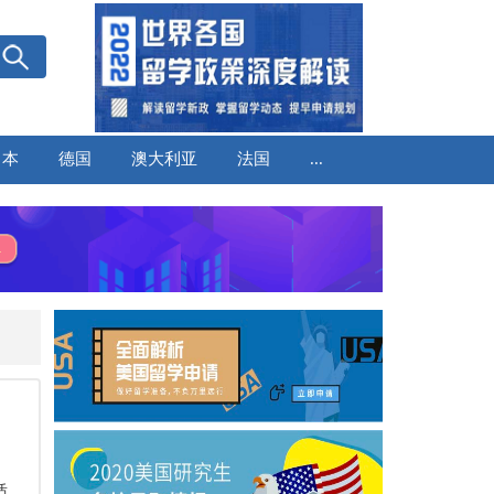
日本
德国
澳大利亚
法国
...
适