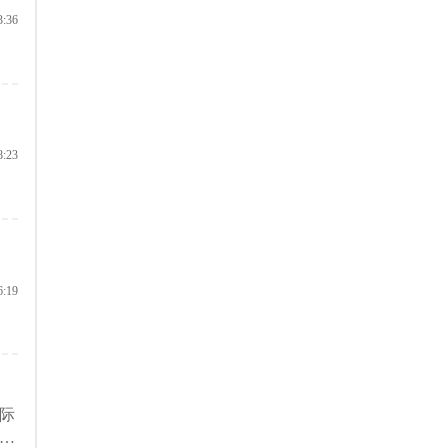
3:36
8:23
6:19
际
，