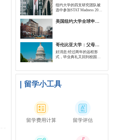
就可以开始就读这类项目：
​纽约大学的四支研究团队被
即先参加几门先修课程，通
选中参加STAT Madness 2022
常包括程序语言，如
竞赛，这是一项受大学篮球
Python、微积分和计算机科
三月疯狂启发的健康和科学
美国纽约大学全球申请群体规模不断扩大
学相关课程。
领域最佳创新线上锦标赛。
哥伦比亚大学：父母参加毕业典礼可以做什么？
好消息:经过两年的远程形
式，毕业典礼又回到校园了!
但更复杂的是:你现在需要取
悦你的家人。那里会有很多
与毕业相关的活动，但你可
能想和他们一起去纽约短途
旅行，或者如果你想和你的
留学小工具
朋友们共度时光，也许你可
以鼓励你的家人独自探索这
座城市。
留学费用计算
留学评估