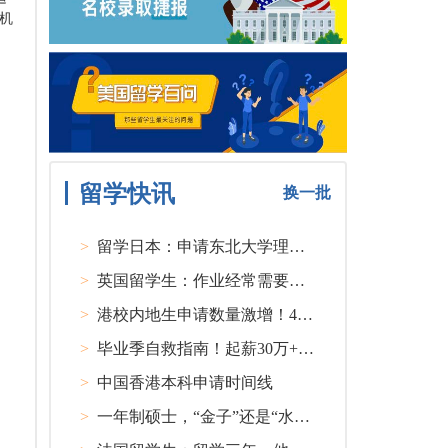
机
留学快讯
换一批
>
留学日本：申请东北大学理工类硕士课程大多要求先获得教授内诺
>
英国留学生：作业经常需要熬夜完成
>
港校内地生申请数量激增！40人抢1学位？
>
毕业季自救指南！起薪30万+ 不愧是00后都偏爱的留学国家TOP1
>
中国香港本科申请时间线
>
一年制硕士，“金子”还是“水货”？