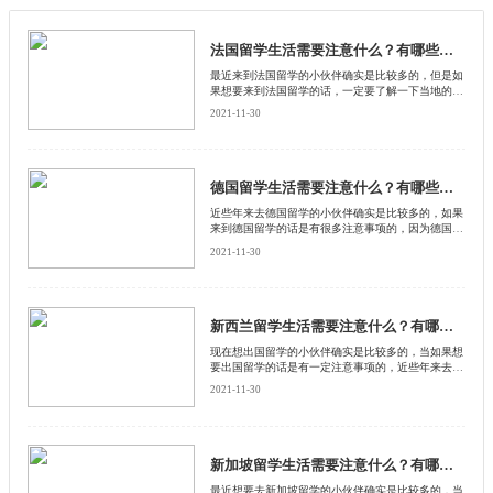
法国留学生活需要注意什么？有哪些注意事项？
​最近来到法国留学的小伙伴确实是比较多的，但是如
果想要来到法国留学的话，一定要了解一下当地的留
学注意事项，毕竟每年的留学生比较多，如果不遵守
2021-11-30
注意事项的话，很容易会引起不好的麻烦，那么法国
留学生需要注意什么？来和启德留学网了解一下。
德国留学生活需要注意什么？有哪些需要注意的？
近些年来去德国留学的小伙伴确实是比较多的，如果
来到德国留学的话是有很多注意事项的，因为德国人
是比较注重礼数的，所以我们答应人家的事情一定要
2021-11-30
做到，如果没办法或者是需要推迟约会的话，必须要
打电话通知对方，那么德国留学生活需要注意什么？
来和启德留学网一起了解一下。
新西兰留学生活需要注意什么？有哪些需要注意的？
现在想出国留学的小伙伴确实是比较多的，当如果想
要出国留学的话是有一定注意事项的，近些年来去新
西兰国家留学的小伙伴比较多，那么去新西兰留学的
2021-11-30
话，需要注意什么？我们来一起了解一下新西兰留学
生活有哪些需要注意的。来和启德留学网了解下。
新加坡留学生活需要注意什么？有哪些需要注意的？
​最近想要去新加坡留学的小伙伴确实是比较多的，当