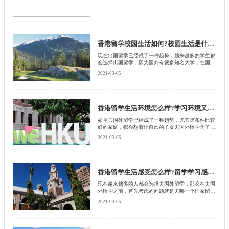
香港留学校园生活如何?校园生活是什么样的?
现在出国留学已经成了一种趋势，越来越多的学生都
会选择出国留学，因为国外有很多知名大学，在国际
上都是赫赫有名的，如果拿到这些学校的毕业证书，
2021-03-05
那么不管去什么样的企事业单位当中都会获得认可，
也会有着很好的就业前景，在出国留学之前首先考虑
的就是去哪一个国家留学，想必有很多学生都会选择
去离自己国家比较近的国家留学，比如说中国内地的
学生就会选择去香港留学，毕竟香港离自己的家特别
香港留学生活环境怎么样?学习环境又怎么样?
近，回家也比较方便，其次香港也是一个比较重视教
如今去国外留学已经成了一种趋势，尤其是条件比较
育的地方，那么去香港留学的校园生活是怎么样的
好的家庭，都会想着让自己的子女去国外留学为了就
呢?就是众多学生考虑的问题，下面就由北京启德留
是接受更好的教育，再回国之后有一个很好的发展，
学机构给大家分析一下。
2021-03-05
在中国留学之前首先考虑的就是去哪一个国家留学，
哪一个国家的教育比较好，哪一个国家离自己的祖国
比较近，在说到这个问题的时候，不得不考虑的就是
香港，因为香港离中国内地特别近，回家也比较方
便，其次香港的教育在国际上也属于顶尖水平，也正
香港留学生活感受怎么样?留学学习感受又如何?
是由于这样的原因，吸引了很多中国大陆的学生，那
现在越来越多的人都会选择去国外留学，那么在去国
么去香港留学的生活环境是怎么样的呢?下面就由北
外留学之前，首先考虑的问题就是去哪一个国家留
京启德留学机构给大家讲解一下。
学，哪一个国家的教育会受到各个企事业单位的认
2021-03-05
可，在说到教育问题时有很多人都会选择香港，因为
香港是一个比较重视教育的地方，其次也是一个4季
如春的地方，如果去这里留学，不管是在生活上还是
在学习上，都会占有一定的优势。最主要的就是离家