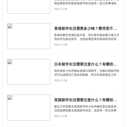
然如果想来到新加坡留学的话是有一定注意事项的，
有很多小伙伴对于新加坡留学注意事项并不是很了
2021-11-30
解，也不知道来到新加坡留学有哪些需要注意的。来
和启德留学网了解下。
香港留学生活需要多少钱？费用贵不贵？
​香港的教学资源比较丰富，所以每年都会吸引着大月
亮的学生跑去留学，当然如果想来到香港留学的话，
是有一定注意事项的，首先我们需要了解一下香港的
2021-11-30
留学费用，要知道香港的消费水平比较高，所以留学
费用也不便宜，那么香港一年留学需要花费多少钱
呢？来和启德留学网了解下。
日本留学生活需要注意什么？有哪些需要注意的？
​现在很多小伙伴都会选择出国留学，但能出国留学的
话可以选择自己喜欢的国家，而日本就是最近几年比
较受欢迎的留学国家，当然如果想来到日本留学的话
2021-11-30
是有很多注意事项的，比如来说我们需要了解一下在
日本留学需要注意什么。来和启德留学网了解下。
英国留学生活需要注意什么？有哪些需要注意的？
​最近几年想要去英国留学的小伙伴确实是比较多的，
当然如果想要去英国留学的话，还是有一些注意事项
的，比如来说我们必须要了解一下英国留学生活有哪
2021-11-30
些需要注意的，因为这涉及到了当地的法律，一旦触
及到了当地法律的话，很有可能会面临着直接被开除
学籍。来和启德留学网了解下。