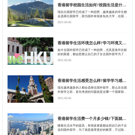
香港留学校园生活如何?校园生活是什么样的?
现在出国留学已经成了一种趋势，越来越多的学生都
会选择出国留学，因为国外有很多知名大学，在国际
上都是赫赫有名的，如果拿到这些学校的毕业证书，
2021-03-05
那么不管去什么样的企事业单位当中都会获得认可，
也会有着很好的就业前景，在出国留学之前首先考虑
的就是去哪一个国家留学，想必有很多学生都会选择
去离自己国家比较近的国家留学，比如说中国内地的
学生就会选择去香港留学，毕竟香港离自己的家特别
香港留学生活环境怎么样?学习环境又怎么样?
近，回家也比较方便，其次香港也是一个比较重视教
如今去国外留学已经成了一种趋势，尤其是条件比较
育的地方，那么去香港留学的校园生活是怎么样的
好的家庭，都会想着让自己的子女去国外留学为了就
呢?就是众多学生考虑的问题，下面就由北京启德留
是接受更好的教育，再回国之后有一个很好的发展，
学机构给大家分析一下。
2021-03-05
在中国留学之前首先考虑的就是去哪一个国家留学，
哪一个国家的教育比较好，哪一个国家离自己的祖国
比较近，在说到这个问题的时候，不得不考虑的就是
香港，因为香港离中国内地特别近，回家也比较方
便，其次香港的教育在国际上也属于顶尖水平，也正
香港留学生活感受怎么样?留学学习感受又如何?
是由于这样的原因，吸引了很多中国大陆的学生，那
现在越来越多的人都会选择去国外留学，那么在去国
么去香港留学的生活环境是怎么样的呢?下面就由北
外留学之前，首先考虑的问题就是去哪一个国家留
京启德留学机构给大家讲解一下。
学，哪一个国家的教育会受到各个企事业单位的认
2021-03-05
可，在说到教育问题时有很多人都会选择香港，因为
香港是一个比较重视教育的地方，其次也是一个4季
如春的地方，如果去这里留学，不管是在生活上还是
在学习上，都会占有一定的优势。最主要的就是离家
特别近，回家也比较方便，没有背井离乡的感觉。不
香港留学生活费一个月多少钱?下面就来了解一下
过还是有很多学生在去香港留学之前，想要知道在香
随着生活水平的提高，有很多家庭都会把自己的子女
港留学的生活感受以及学习感受，下面就由北京启德
送到国外留学，为了就是接受更好的教育，不过除此
留学机构给大家分析一下。
之外也有一些普通的家庭，也会把自己的子女送到国