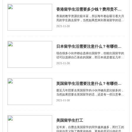
香港留学生活需要多少钱？费用贵不贵？
​香港的教学资源比较丰富，所以每年都会吸引着大月
亮的学生跑去留学，当然如果想来到香港留学的话，
是有一定注意事项的，首先我们需要了解一下香港的
2021-11-30
留学费用，要知道香港的消费水平比较高，所以留学
费用也不便宜，那么香港一年留学需要花费多少钱
呢？来和启德留学网了解下。
日本留学生活需要注意什么？有哪些需要注意的？
​现在很多小伙伴都会选择出国留学，但能出国留学的
话可以选择自己喜欢的国家，而日本就是最近几年比
较受欢迎的留学国家，当然如果想来到日本留学的话
2021-11-30
是有很多注意事项的，比如来说我们需要了解一下在
日本留学需要注意什么。来和启德留学网了解下。
英国留学生活需要注意什么？有哪些需要注意的？
​最近几年想要去英国留学的小伙伴确实是比较多的，
当然如果想要去英国留学的话，还是有一些注意事项
的，比如来说我们必须要了解一下英国留学生活有哪
2021-11-30
些需要注意的，因为这涉及到了当地的法律，一旦触
及到了当地法律的话，很有可能会面临着直接被开除
学籍。来和启德留学网了解下。
美国留学生打工
近年来，自费去美国留学的同学越来越多，而打工的
目的与意义除了挣零花钱外，更多的是可以借此尽快