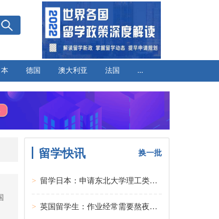
日本
德国
澳大利亚
法国
...
留学快讯
换一批
>
留学日本：申请东北大学理工类硕士课程大多要求先获得教授内诺
国
>
英国留学生：作业经常需要熬夜完成
、