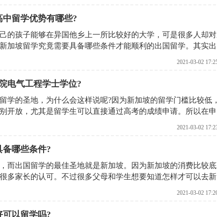
，并且会在第2年1月中旬入学。不过还是有很多家长想要知道新
由北京启德机构来为您详细讲解一下吧!
高中留学优势有哪些?
己的孩子能够在异国他乡上一所比较好的大学，可是很多人却对
新加坡留学究竟需要具备哪些条件才能顺利的出国留学。其实出
以还需要具备一些其他条件，接下来就由北京启德机构来帮助您
2021-03-02 17:2
学院电气工程学士学位?
留学的圣地，为什么会这样说呢?因为新加坡的留学门槛比较低
别开放，尤其是留学生可以直接通过高考的成绩申请。所以在申
留学的要求是什么?接下来就由北京启德机构为您揭晓最佳答案?
2021-03-02 17:2
具备哪些条件?
，而出国留学的最佳圣地就是新加坡。因为新加坡的消费比较底
很多家长的认可。不过很多父母和学生想要知道怎样才可以去新
了解一番。
2021-03-02 17:2
好可以留学吗?