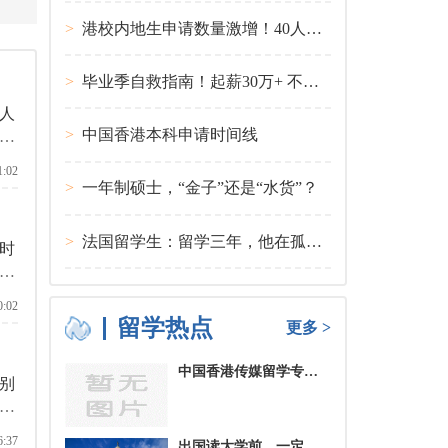
>
港校内地生申请数量激增！40人抢1学位？
>
毕业季自救指南！起薪30万+ 不愧是00后都偏爱的留学国家TOP1
人
>
中国香港本科申请时间线
确
1:02
>
一年制硕士，“金子”还是“水货”？
>
法国留学生：留学三年，他在孤独中找到内心的力量
时
的
么
0:02
留学热点
更多 >
中国香港传媒留学专业分类及申请要求
别
育部
6:37
出国读大学前，一定要培养的基本生活技能有哪些？