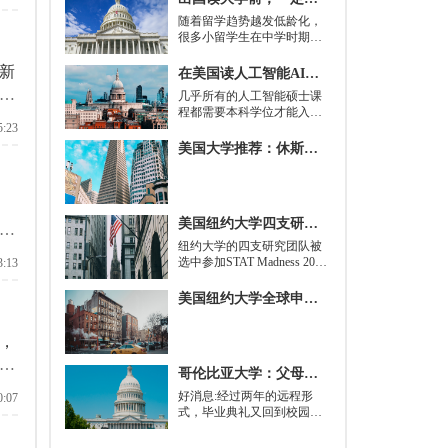
加
随着留学趋势越发低龄化，
很多小留学生在中学时期就
被送到了国外，而这一切，
其实都是为了大学生活做准
新
在美国读人工智能AI硕士入学条件及大学推荐
备。
国
几乎所有的人工智能硕士课
程都需要本科学位才能入
了
5:23
学。好消息是，你并不总是
需要特定领域的本科学位。
美国大学推荐：休斯顿的大学
有些学校需要计算机科学学
士学位或相关领域。也有项
目不需要这些要求，转而要
，
求实践经验。在大多数情况
美国纽约大学四支研究团队被选中参加STAT Madness 2022竞赛
下，你只需要一个理论基础
请
就可以开始就读这类项目：
​纽约大学的四支研究团队被
即先参加几门先修课程，通
选中参加STAT Madness 2022
3:13
常包括程序语言，如
竞赛，这是一项受大学篮球
Python、微积分和计算机科
三月疯狂启发的健康和科学
美国纽约大学全球申请群体规模不断扩大
学相关课程。
领域最佳创新线上锦标赛。
，
加
哥伦比亚大学：父母参加毕业典礼可以做什么？
好消息:经过两年的远程形
0:07
式，毕业典礼又回到校园了!
但更复杂的是:你现在需要取
悦你的家人。那里会有很多