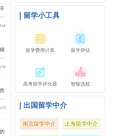
与毕业相关的活动，但你可
不
能想和他们一起去纽约短途
旅行，或者如果你想和你的
留学小工具
新
朋友们共度时光，也许你可
障
以鼓励你的家人独自探索这
8:10
座城市。
很
留学费用计算
留学评估
利
还
6:56
高考留学评分器
智能选校
而
加
出国留学中介
5:23
南京留学中介
上海留学中介
的