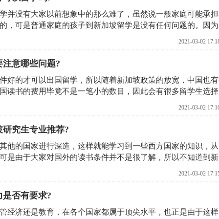
学并没有大家以前想象中的那么难了，虽然说一般家庭可能承担
的，可是普通家庭的孩子到新加坡留学是没有任何问题的。因为
世界的教育特别出名，并且课程也都和其他的国家一样，从而保
2021-03-02 17:1
到其他国家的高等教育。不仅如此，新加坡也设有奖学金和助学
总体来说，新加坡这个留学圣地还是值得大家选择的。
要注意哪些问题?
件好的才可以出国留学，所以随着新加坡政策的放宽，中国也有
国读书的费用毕竟不是一笔小的数目，因此会有很多留学生选择
初来乍到的他们想要知道去新加坡留学打工需要什么条件?不妨
2021-03-02 17:1
一定会让您有所收获?
坡研究生专业推荐?
其他的国家进行深造，这样就能学习到一些西方国家的知识，从
可是由于大家对国外的读书条件并不是很了解，所以不知道到新
较纠结，所以还是想要通过北京启德机构来详细了解一下?
2021-03-02 17:1
力是否有要求?
管经济还是教育，在各个国家都属于顶尖水平，也正是由于这样