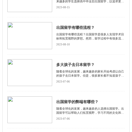
来越多的学生选择高中毕业后出国留学，以追求更好
的教育和个人发展机会。然而，高中毕业出国留学是
2023-08-15
否是一个明智的选择呢？启德小编将详细介绍一下高
中毕业出国留学的利与弊。
出国留学有哪些流程？
出国留学有哪些流程？出国留学是很多人实现学术目
标和拓宽视野的梦想。然而，留学过程中有很多流程
需要处理和准备。启德小编将为您介绍出国留学的一
2023-08-10
般流程，并分段详细解释每个流程的内容。
多大孩子去日本留学？
随着全球化的发展，越来越多的家长开始考虑让自己
的孩子去日本留学。但是，很多家长都不知道孩子到
底要多大才能去日本留学。本文将为大家详细介绍多
2023-07-06
大孩子去日本留学最合适。
出国留学的弊端有哪些？
随着全球化的发展，越来越多的人选择出国留学。出
国留学可以帮助人们拓宽视野，学习不同的文化和语
言，提高自己的职业竞争力。然而，出国留学也存在
2023-07-06
一些弊端，本文将从多个方面探讨出国留学的弊端。