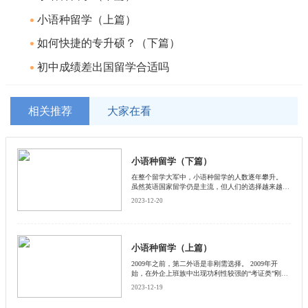
小语种留学（上篇）
如何快捷的专升硕？（下篇）
初中成绩差出国留学合适吗
相关推荐
大家在看
小语种留学（下篇）
在整个留学大军中，小语种留学的人数逐年攀升。
虽然英语国家留学仍是主流，但人们的选择越来越多
样化，留学目的国范围已拓宽至世界各地。原因有以
2023-12-20
下几方面：
小语种留学（上篇）
2009年之前，第二外语是非刚需选择。 2009年开
始，在外企上班族中出现功利性较强的“考证类”刚
需。自2009年掀起小语种考证热，至今已有十余年，
2023-12-19
小语种热潮依然在持续。这背后，有的人为升学或职
业发展而考证，也有的是出于个人兴趣。