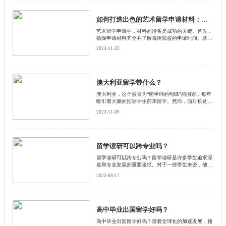
如何打造出色的艺术留学申请材料：策略与技巧
艺术留学申请中，材料的准备是成功的关键。首先，
确保申请材料齐全并了解每所院校的申请时间。基础
材料包括本科或高中的成绩单（GPA）。对于艺术或
2023-11-23
音乐专业的学生，高质量的作品集尤为关键。此外，
精心准备的简历和个人陈述也是必不可少的。英国院
校通常要求2封推荐信，美国则需要2至3封。
澳大利亚留学带什么？
澳大利亚，这个被誉为“南半球的明珠”的国家，每年
吸引着大量的国际学生前来留学。然而，面对长途飞
行和全新的生活环境，许多留学生可能会感到困惑，
2023-11-09
应该带什么去澳大利亚留学呢？启德小编将从必需
品、学习用品、个人用品和特殊物品四个方面进行详
细的解答。
留学读研可以跨专业吗？
留学读研可以跨专业吗？留学读研是许多学生追求深
造和专业发展的重要途径。对于一些学生来说，他们
可能想要在研究生阶段转换专业方向。留学读研可以
2023-08-17
跨专业吗？下面启德小编从几个方面来探讨这个问
题。
高中毕业出国留学好吗？
高中毕业出国留学好吗？随着全球化的加速发展，越