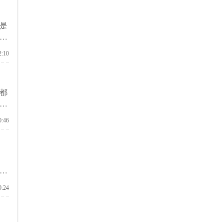
是
还
启
2:10
都
启
0:46
得
9:24