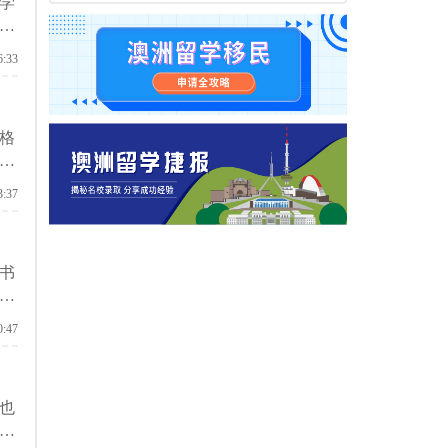
学
优
津
6:33
格
如
些
3:37
书
家
0:47
也
留