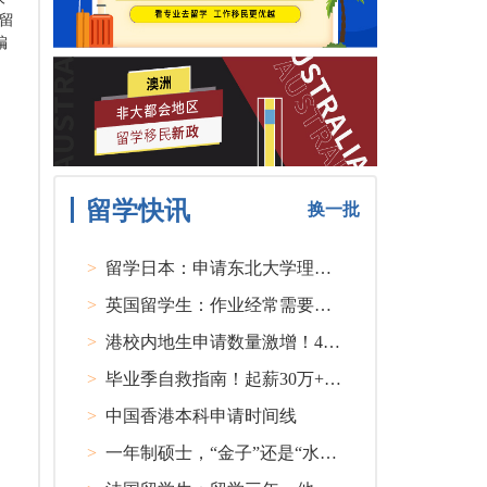
留
编
留学快讯
换一批
>
留学日本：申请东北大学理工类硕士课程大多要求先获得教授内诺
>
英国留学生：作业经常需要熬夜完成
>
港校内地生申请数量激增！40人抢1学位？
>
毕业季自救指南！起薪30万+ 不愧是00后都偏爱的留学国家TOP1
>
中国香港本科申请时间线
>
一年制硕士，“金子”还是“水货”？