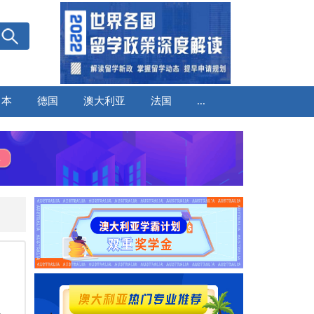
日本
德国
澳大利亚
法国
...
人