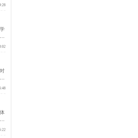
9:28
学
学
8:02
对
可
6:48
体
学
5:22