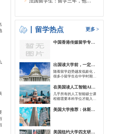
>
法国留学生：留学三年，他在孤独中找到内心的力量
名
留学热点
更多 >
地
中国香港传媒留学专业分类及申请要求
么
出国读大学前，一定要培养的基本生活技能有哪些？
随着留学趋势越发低龄化，
很多小留学生在中学时期就
被送到了国外，而这一切，
其实都是为了大学生活做准
在美国读人工智能AI硕士入学条件及大学推荐
备。
表
几乎所有的人工智能硕士课
程都需要本科学位才能入
学。好消息是，你并不总是
需要特定领域的本科学位。
美国大学推荐：休斯顿的大学
要
有些学校需要计算机科学学
士学位或相关领域。也有项
与
目不需要这些要求，转而要
与
求实践经验。在大多数情况
美国纽约大学四支研究团队被选中参加STAT Madness 2022竞赛
下，你只需要一个理论基础