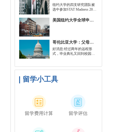
就可以开始就读这类项目：
​纽约大学的四支研究团队被
即先参加几门先修课程，通
选中参加STAT Madness 2022
常包括程序语言，如
竞赛，这是一项受大学篮球
Python、微积分和计算机科
三月疯狂启发的健康和科学
美国纽约大学全球申请群体规模不断扩大
学相关课程。
领域最佳创新线上锦标赛。
哥伦比亚大学：父母参加毕业典礼可以做什么？
好消息:经过两年的远程形
式，毕业典礼又回到校园了!
但更复杂的是:你现在需要取
悦你的家人。那里会有很多
与毕业相关的活动，但你可
能想和他们一起去纽约短途
旅行，或者如果你想和你的
留学小工具
朋友们共度时光，也许你可
以鼓励你的家人独自探索这
座城市。
留学费用计算
留学评估