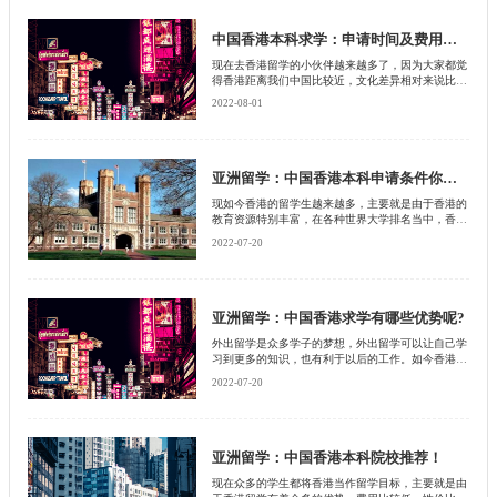
分，来到香港求学可以轻松的适应当地的环境和语
言，接下来小启就为大家详细介绍中国香港本科留学
材料，准备哪些中国香港本科申请条件。
中国香港本科求学：申请时间及费用你了解么？
现在去香港留学的小伙伴越来越多了，因为大家都觉
得香港距离我们中国比较近，文化差异相对来说比较
小，除此之外费用也很低，想必想要去中国香港本科
2022-08-01
留学的学生们都会关注一个问题，就是香港本科留学
申请条件是什么?以及香港本科留学时间是什么?接下
来北京启德留学机构就为大家详细介绍一下。
亚洲留学：中国香港本科申请条件你知道么？
现如今香港的留学生越来越多，主要就是由于香港的
教育资源特别丰富，在各种世界大学排名当中，香港
的众多高校基本上都是榜上有名的。在香港这一个地
2022-07-20
区大部分大学采用的都是全英语教学，可以给学生们
提供特别优越的语言环境和欧美国家相比较起来，离
家比较近，而且生活环境的差异比较小，费用较低，
所以现在众多的学生都会选择到香港去留学，接下来
北京启德留学机构就为大家详细介绍一下，香港本科
亚洲留学：中国香港求学有哪些优势呢?
留学申请条件是什么?
外出留学是众多学子的梦想，外出留学可以让自己学
习到更多的知识，也有利于以后的工作。如今香港也
成为了中国学生的热门留学地。大部分学生都希望到
2022-07-20
香港去读本科，那么接下来北京启德留学机构就为大
家详细介绍一下，香港大学本科申请流程是什么?去
香港留学有哪些优势?
亚洲留学：中国香港本科院校推荐！
现在众多的学生都将香港当作留学目标，主要就是由