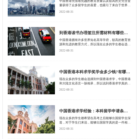
中国香港凭借着优越的教育质量以及较高的文凭含金
量获得了众多留学生的喜爱，也吸引了来自于世界各
地的留学生，尤其是现在中国香港的大陆学生越来越
2022-08-31
多，有很多中国学生都将中国香港作为求学目标。然
而到香港读本科之前需要进行面试，接下来小启为大
家详细介绍一下香港本科求学面试相关事项，到中国
香港求学有哪些优势?
到香港读书办理签注所需材料有哪些？求学期间有哪些注意事项?
中国香港拥有许多世界知名高等学府，较高的教育资
源和先进的教育方式，所以现在众多的学生都会选择
到香港求学，在中国香港求学还有着众多的优势，不
2022-08-31
仅仅在国内就可以享受到国际化的英语教育，同时在
毕业之后也可以定居，香港就业有着非常不错的发
展。在去中国香港之前需要办理签证，接下来启德教
育就为大家详细介绍一下香港本科求学签注所需资料
有哪些，在香港有哪些注意事项？
中国香港本科求学奖学金多少钱?有哪些院校值得推荐?
现在众多的学生都会选择到中国香港求学，中国香港
和大陆文化语言一脉相承，所以说到香港求学真的是
不错的选择，再加上香港留学费用相对来说比较低，
2022-08-31
和欧美国家相比较起来性价比较高，除了这些之外还
设置了很多奖学金，接下来小启为大家详细介绍，香
港本科奖学金多少钱，香港哪些院校值得推荐?
中国香港求学经验：本科留学申请条件及准备材料是什么？
现在众多的学生都希望在高考之后能够出国留学去深
造，对于学生们来说，能够出国留学真的是一件相当
不错的事情，可以让自己以后的前途变得更加广阔，
2022-08-31
也能让自己拥有一个好的工作，现如今去中国香港求
学的学生也有很多，毕竟香港属于我们中国的一部