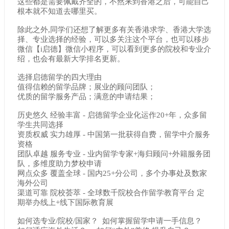
这些都是需要佩戴齐全的，不然来到香港之后，可能自己
根本就不知道去哪里买。
除此之外,同学们还想了解更多有关香港求学、香港大学选
择、专业选择的经验，可以多关注这个平台，也可以移步
微信【i启德】微信小程序，可以看到更多的院校和专业介
绍，也会有最新大学排名更新。
选择启德留学的四大理由
值得信赖的留学品牌；展业的顾问团队；
优质的留学服务产品；满意的申请结果；
历史悠久 经验丰富 - 启德留学企业化运作20+年，众多留
学生共同选择
资质权威 实力雄厚 - 中国第一批获得自费，留学中介服务
资格
团队卓越 服务专业 - 业内留学专家+海归顾问+外籍服务团
队，多维度助力梦校申请
网点众多 覆盖全球 - 国内25+分公司，多个办事处及数家
海外公司
渠道可靠 院校荟萃 - 全球数千院校合作留学教育平台 定
期举办线上+线下国际教育展
如何选专业/院校/国家？ 如何掌握留学申请一手信息？