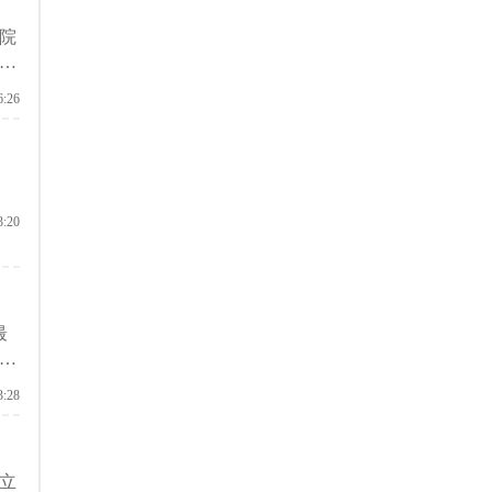
院
及
6:26
3:20
最
代兴
了非
3:28
业
立