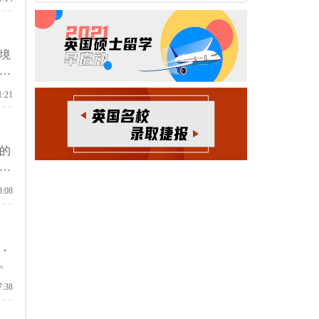
境
言
1:21
的
性）
8:08
，
。
7:38