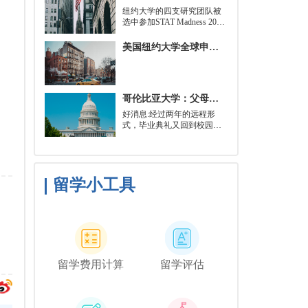
就可以开始就读这类项目：
​纽约大学的四支研究团队被
即先参加几门先修课程，通
选中参加STAT Madness 2022
常包括程序语言，如
竞赛，这是一项受大学篮球
Python、微积分和计算机科
三月疯狂启发的健康和科学
美国纽约大学全球申请群体规模不断扩大
学相关课程。
领域最佳创新线上锦标赛。
哥伦比亚大学：父母参加毕业典礼可以做什么？
好消息:经过两年的远程形
式，毕业典礼又回到校园了!
但更复杂的是:你现在需要取
悦你的家人。那里会有很多
与毕业相关的活动，但你可
能想和他们一起去纽约短途
旅行，或者如果你想和你的
留学小工具
朋友们共度时光，也许你可
以鼓励你的家人独自探索这
座城市。
留学费用计算
留学评估