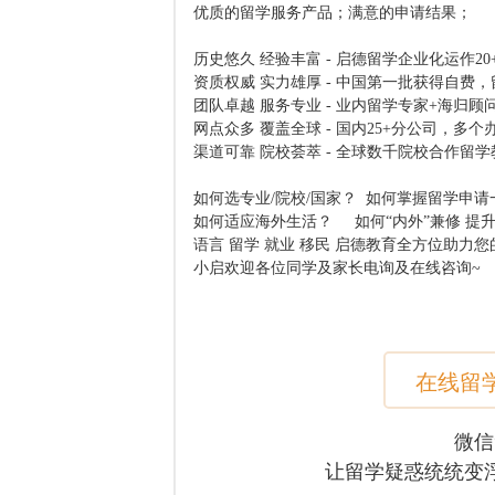
优质的留学服务产品；满意的申请结果；
历史悠久 经验丰富 - 启德留学企业化运作2
资质权威 实力雄厚 - 中国第一批获得自费
团队卓越 服务专业 - 业内留学专家+海归
网点众多 覆盖全球 - 国内25+分公司，多
渠道可靠 院校荟萃 - 全球数千院校合作留
如何选专业/院校/国家？ 如何掌握留学申
如何适应海外生活？ 如何“内外”兼修 提
语言 留学 就业 移民 启德教育全方位助力
小启欢迎各位同学及家长电询及在线咨询~
在线留
微信
让留学疑惑统统变