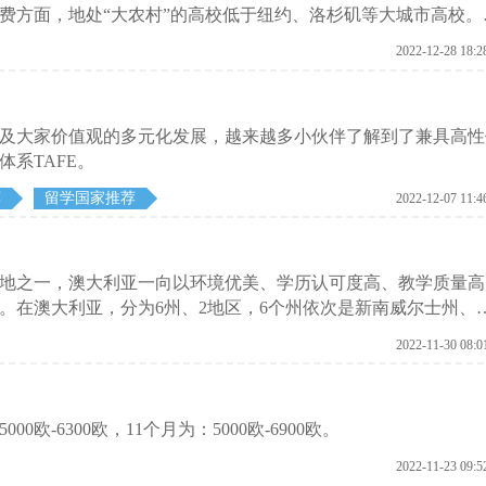
费方面，地处“大农村”的高校低于纽约、洛杉矶等大城市高校。
校愿意为国际学生提供物美价廉的高品质教育。
2022-12-28 18:2
及大家价值观的多元化发展，越来越多小伙伴了解到了兼具高性
系TAFE。
荐
留学国家推荐
2022-12-07 11:4
地之一，澳大利亚一向以环境优美、学历认可度高、教学质量高
。在澳大利亚，分为6州、2地区，6个州依次是新南威尔士州、
西澳大利亚州和塔斯马尼亚州，2个地区分别是北方领土地区、
2022-11-30 08:0
些院校可供选择？
0欧-6300欧，11个月为：5000欧-6900欧。
2022-11-23 09:5