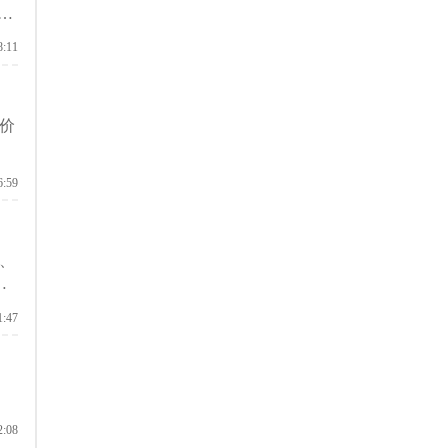
所
8:11
价
6:59
、
维
首
1:47
2:08