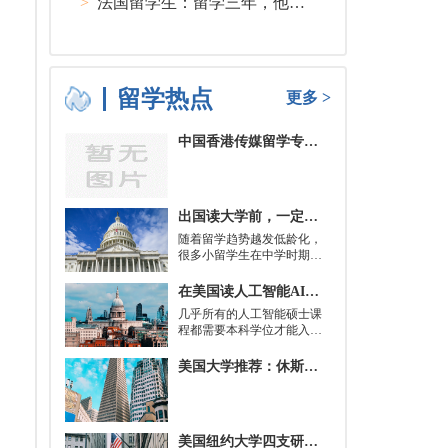
>
法国留学生：留学三年，他在孤独中找到内心的力量
留学热点
更多 >
中国香港传媒留学专业分类及申请要求
出国读大学前，一定要培养的基本生活技能有哪些？
随着留学趋势越发低龄化，
很多小留学生在中学时期就
被送到了国外，而这一切，
其实都是为了大学生活做准
在美国读人工智能AI硕士入学条件及大学推荐
备。
几乎所有的人工智能硕士课
程都需要本科学位才能入
学。好消息是，你并不总是
需要特定领域的本科学位。
美国大学推荐：休斯顿的大学
有些学校需要计算机科学学
士学位或相关领域。也有项
目不需要这些要求，转而要
求实践经验。在大多数情况
美国纽约大学四支研究团队被选中参加STAT Madness 2022竞赛
下，你只需要一个理论基础