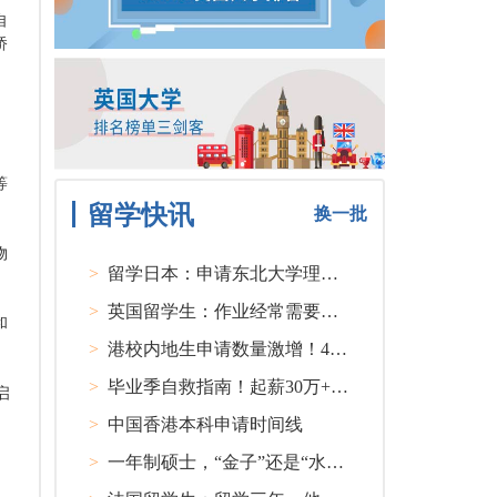
自
桥
等
留学快讯
换一批
物
>
留学日本：申请东北大学理工类硕士课程大多要求先获得教授内诺
>
英国留学生：作业经常需要熬夜完成
和
>
港校内地生申请数量激增！40人抢1学位？
>
毕业季自救指南！起薪30万+ 不愧是00后都偏爱的留学国家TOP1
启
>
中国香港本科申请时间线
>
一年制硕士，“金子”还是“水货”？