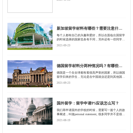
新加坡留学材料有哪些？需要注意什么？
每个人都有自己的兴趣和爱好，所以在面临出国留学
的时候选择的国家也各有不同，另外还有一些同学在
某个国家有亲戚朋友，他就会选择到哪个国家去留
2021-09-23
学，比如说每一年都会有大批量的学生到新加坡去留
学
德国留学材料分两种情况吗？有哪些不同？
德国是一个在全球都有着很高声誉的国家，所以德国
留学归来的学生，无论是在中国就业还是到其他国家
就业都有着很高的优势，于是不少人在申请出国留学
2021-09-23
的时候都选择了德国留学，但是这时有人听说德国留
学材料分为两种情况，那么到底有哪两种情况呢？
国外留学：留学申请PS应该怎么写？
我们再申请国外的学校的时候，需要写一篇个人的故
事阐述，叫做personal statement, 很多同学并不是很懂
得PS的分量和到底应该怎么写。就这么说吧，小编曾
2021-08-19
经帮助一个GPA2.89的同学申请到了香港科技大学的
商科研究生，而他能拥有面试机会就是因为一篇非常
动人的个人陈述，因此不要忽视PS的重要性，今天小