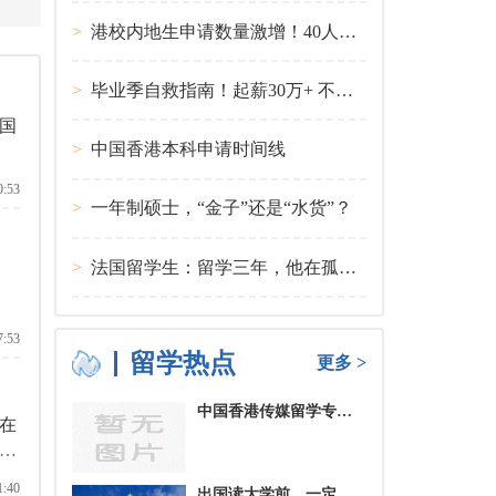
>
港校内地生申请数量激增！40人抢1学位？
>
毕业季自救指南！起薪30万+ 不愧是00后都偏爱的留学国家TOP1
国
>
中国香港本科申请时间线
0:53
>
一年制硕士，“金子”还是“水货”？
>
法国留学生：留学三年，他在孤独中找到内心的力量
7:53
留学热点
更多 >
中国香港传媒留学专业分类及申请要求
在
较
需
1:40
出国读大学前，一定要培养的基本生活技能有哪些？