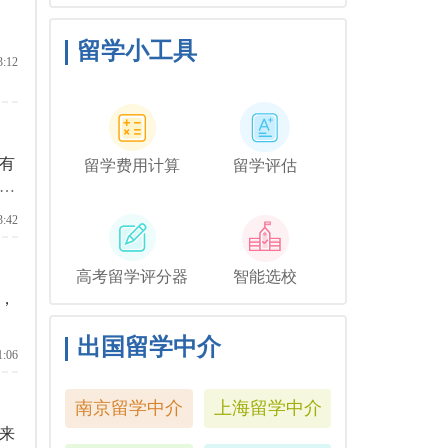
与毕业相关的活动，但你可
能想和他们一起去纽约短途
旅行，或者如果你想和你的
留学小工具
朋友们共度时光，也许你可
3:12
以鼓励你的家人独自探索这
座城市。
有
留学费用计算
留学评估
物
3:42
高考留学评分器
智能选校
，
出国留学中介
1:06
南京留学中介
上海留学中介
来