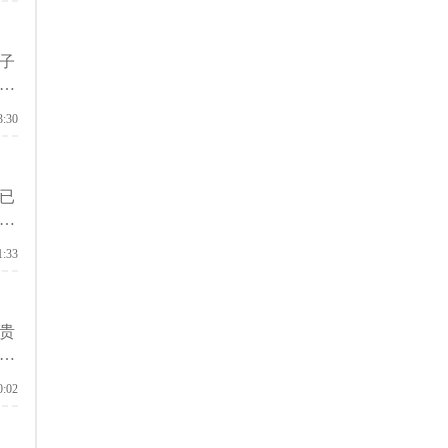
子
就
3:30
已
高
1:33
贵
道
0:02