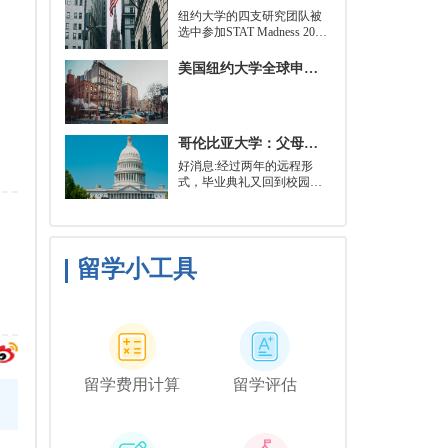
就可以开始就读这类项目：
​纽约大学的四支研究团队被
即先参加几门先修课程，通
选中参加STAT Madness 2022
常包括程序语言，如
竞赛，这是一项受大学篮球
Python、微积分和计算机科
三月疯狂启发的健康和科学
美国纽约大学全球申请群体规模不断扩大
学相关课程。
领域最佳创新线上锦标赛。
哥伦比亚大学：父母参加毕业典礼可以做什么？
好消息:经过两年的远程形
式，毕业典礼又回到校园了!
但更复杂的是:你现在需要取
悦你的家人。那里会有很多
与毕业相关的活动，但你可
能想和他们一起去纽约短途
旅行，或者如果你想和你的
留学小工具
朋友们共度时光，也许你可
以鼓励你的家人独自探索这
座城市。
留学费用计算
留学评估