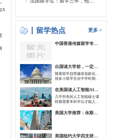
>
法国留学生：留学三年，他在孤独中找到内心的力量
一
如X
留学热点
更多 >
需
中国香港传媒留学专业分类及申请要求
网
出国读大学前，一定要培养的基本生活技能有哪些？
随着留学趋势越发低龄化，
很多小留学生在中学时期就
被送到了国外，而这一切，
其实都是为了大学生活做准
在美国读人工智能AI硕士入学条件及大学推荐
备。
几乎所有的人工智能硕士课
程都需要本科学位才能入
学。好消息是，你并不总是
需要特定领域的本科学位。
美国大学推荐：休斯顿的大学
有些学校需要计算机科学学
士学位或相关领域。也有项
目不需要这些要求，转而要
求实践经验。在大多数情况
美国纽约大学四支研究团队被选中参加STAT Madness 2022竞赛
下，你只需要一个理论基础