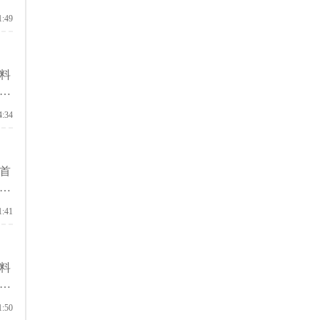
1:49
料
解
4:34
首
启
1:41
料
力
1:50