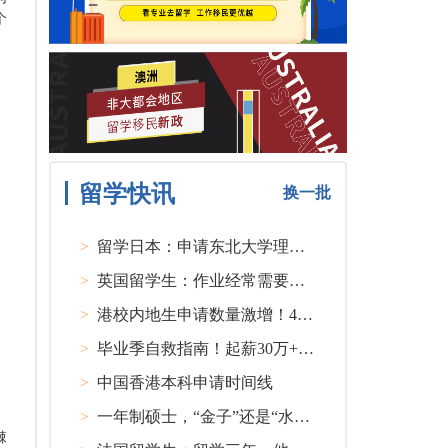
个
留学快讯
换一批
>
留学日本：申请东北大学理工类硕士课程大多要求先获得教授内诺
>
英国留学生：作业经常需要熬夜完成
>
港校内地生申请数量激增！40人抢1学位？
>
毕业季自救指南！起薪30万+ 不愧是00后都偏爱的留学国家TOP1
>
中国香港本科申请时间线
>
一年制硕士，“金子”还是“水货”？
棘