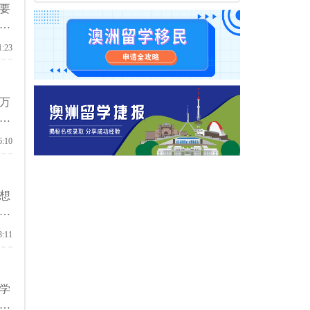
要
备
1:23
万
和
6:10
想
哪
3:11
学
和