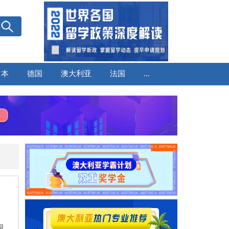
日本
德国
澳大利亚
法国
...
同