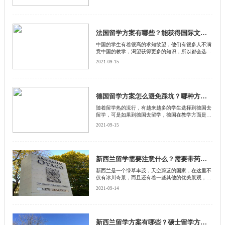
多，更容易融入这个国家的日常生活。然而到新加坡
去留学之前，也需要制定合理的留学方案，下面启德
留学网就给大家介绍一下新加坡留学方案，希望能够
对各位有所帮助。
法国留学方案有哪些？能获得国际文凭吗？
中国的学生有着很高的求知欲望，他们有很多人不满
意中国的教学，渴望获得更多的知识，所以都会选择
出国留学，尤其是出国留学之后回国就业也独具优
2021-09-15
势。如果是到法国留学的同学回国就业薪资方面会更
高一点，所以到法国留学的学生非常多，这里启德留
学网就给他们介绍一下法国留学方案，希望能够对他
们有所帮助。
德国留学方案怎么避免踩坑？哪种方案学习轻松？
随着留学热的流行，有越来越多的学生选择到德国去
留学，可是如果到德国去留学，德国在教学方面是比
较严格的，必须通过考试之后才能够毕业，否则有很
2021-09-15
多学生学习了三四年都不能考试合格，没办法毕业，
所以在德国留学前一定要做一个合理的留学方案，下
面启德留学网就给大家介绍一些德国留学方案怎么避
免踩坑？
新西兰留学需要注意什么？需要带药吗？
新西兰是一个绿草丰茂，天空蔚蓝的国家，在这里不
仅有冰川奇景，而且还有着一些其他的优美景观，尤
其是这里的生活节奏，不像咱们中国这样的忙碌。所
2021-09-14
以有很多中国的学生都想要到新西兰去留学。下面启
德留学网就给大家介绍一下到新西兰留学行前的一些
要注意的指南。
新西兰留学方案有哪些？硕士留学方案有什么？