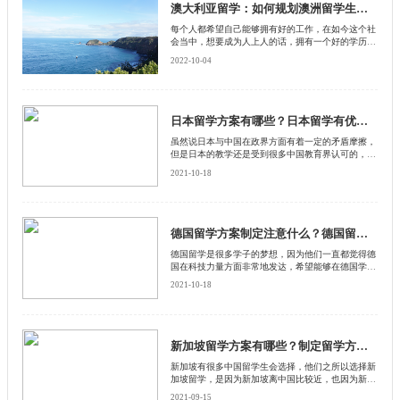
澳大利亚留学：如何规划澳洲留学生活才能够让自己更适应?
每个人都希望自己能够拥有好的工作，在如今这个社
会当中，想要成为人上人的话，拥有一个好的学历也
是很重要的，除了国内的几所知名学校以外，也有一
2022-10-04
些人选择到国外留学，如今中国在澳大利亚的留学生
也是比较多的，在澳大利亚留学的时候除了要提前申
请学校以外，还应该有一个自己的规划。下面就由北
京启德留学机构来和大家分享一下，怎样规划才能可
以让自己的生活变好吧。
日本留学方案有哪些？日本留学有优势吗？
虽然说日本与中国在政界方面有着一定的矛盾摩擦，
但是日本的教学还是受到很多中国教育界认可的，有
不少中国学生依然会选择到日本去留学。不过在选择
2021-10-18
留学方案方面，他们却不知道自己适合哪一种留学方
案
德国留学方案制定注意什么？德国留学流程是什么？
德国留学是很多学子的梦想，因为他们一直都觉得德
国在科技力量方面非常地发达，希望能够在德国学到
更专业的知识和技能。然而在做德国留学方案制定的
2021-10-18
时候，他们却不知道需要注意什么
新加坡留学方案有哪些？制定留学方案要参考什么？
新加坡有很多中国留学生会选择，他们之所以选择新
加坡留学，是因为新加坡离中国比较近，也因为新加
坡汉人比较多，还因为新加坡的人文习俗与中国差不
2021-09-15