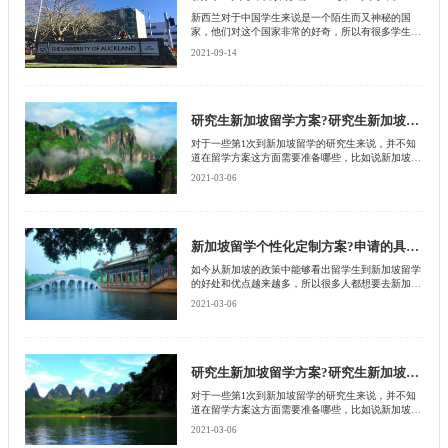
新西兰对于中国学生来说是一个陌生而又神秘的国
家，他们对这个国家非常的好奇，所以有很多学生在
选择出国留学的时候，非常想要到新西兰去生活，为
2021-09-14
了能够自己新西兰留学申请顺利通过，自然也需要提
前做这方面的功课
研究生新加坡留学方案?研究生新加坡留学有哪些优势?
对于一些第1次到新加坡留学的研究生来说，并不知
道在留学方案这方面需要准备哪些，比如说新加坡硕
士专业的申请要求是什么?申请时间是多久?因此这些
2021-03-06
问题一直困扰着留学生，那么很多留学生想要知道研
究生新加坡留学方案是什么，接下来就由北京启德留
学机构来为大家介绍下。
新加坡留学个性化定制方案?申请的具体条件是什么?
如今从新加坡的政策中能够看出留学生到新加坡留学
的好处和优点越来越多，所以很多人都想要去新加坡
留学，可是却不知道要怎么样才能成功申请，接下来
2021-03-06
就由北京启德留学机构一起来为大家介绍一下新加坡
留学个性化制定方案是什么?感兴趣的朋友赶快收藏
起来吧?
研究生新加坡留学方案?研究生新加坡留学有哪些优势?
对于一些第1次到新加坡留学的研究生来说，并不知
道在留学方案这方面需要准备哪些，比如说新加坡硕
士专业的申请要求是什么?申请时间是多久?因此这些
2021-03-06
问题一直困扰着留学生，那么很多留学生想要知道研