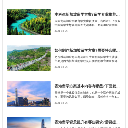
究生新加坡留学方案是什么，接下来就由北京启德留
学机构来为大家介绍下。
本科生新加坡留学方案?留学专业推荐有哪些?
只因为新加坡的教育学费比较便宜，所以吸引了很多
中国留学生想要到国外去读本科，而新加坡留学本科
的学生需要通过a水准考试才可以顺利进入公立大学
2021-03-06
本科，当然如果家庭条件比较富裕的话，也可以申请
私立大学本科。不过还是有很多人对本科生新加坡留
学方案并不清楚，接下来就由北京启德留学机构为大
家讲述一下相关的内容。
如何制作新加坡留学方案?需要符合哪些要求?
之所以新加坡每年都会吸引大量的国际学生去就读，
主要是因为新加坡的学校是以优质的教育质量和环境
打动了学生的芳心，并且在新加坡不论是小学生还是
2021-03-06
大学生，总是能够找到适合自己的求学之路，那么很
多人想要知道在出国留学这方面需要如何制作新加坡
留学方案才能顺利通过，接下来就由北京启德留学机
构来为大家详细介绍一下。
香港留学方案基本内容有哪些?下面就来了解一下
香港是一个比较优美的城市，也是一个适合居住的城
市，那里的风景如画，四季如春，虽然也有一年4
季，但是冬天的季节特别短暂，而且温度也比较高，
2021-03-06
即使在冬天的时候穿一个T恤也能度过，也正是由于
这样的原因吸引了很多钱去旅游的人，其次也吸引了
很多留学生。留学生之所以选择去香港留学，除了这
样的原因之外，还有一个重要的原因，就是香港有一
些名校都是赫赫有名的，如果拿到这些名校的毕业证
香港留学背景提升有哪些要求?需要提升什么?
书会获得一些企事业单位的认可，那么去香港留学之