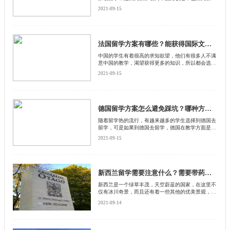
坡汉人比较多，还因为新加坡的人文习俗与中国差不
2021-09-15
多，更容易融入这个国家的日常生活。然而到新加坡
去留学之前，也需要制定合理的留学方案，下面启德
留学网就给大家介绍一下新加坡留学方案，希望能够
对各位有所帮助。
法国留学方案有哪些？能获得国际文凭吗？
中国的学生有着很高的求知欲望，他们有很多人不满
意中国的教学，渴望获得更多的知识，所以都会选择
出国留学，尤其是出国留学之后回国就业也独具优
2021-09-15
势。如果是到法国留学的同学回国就业薪资方面会更
高一点，所以到法国留学的学生非常多，这里启德留
学网就给他们介绍一下法国留学方案，希望能够对他
们有所帮助。
德国留学方案怎么避免踩坑？哪种方案学习轻松？
随着留学热的流行，有越来越多的学生选择到德国去
留学，可是如果到德国去留学，德国在教学方面是比
较严格的，必须通过考试之后才能够毕业，否则有很
2021-09-15
多学生学习了三四年都不能考试合格，没办法毕业，
所以在德国留学前一定要做一个合理的留学方案，下
面启德留学网就给大家介绍一些德国留学方案怎么避
免踩坑？
新西兰留学需要注意什么？需要带药吗？
新西兰是一个绿草丰茂，天空蔚蓝的国家，在这里不
仅有冰川奇景，而且还有着一些其他的优美景观，尤
其是这里的生活节奏，不像咱们中国这样的忙碌。所
2021-09-14
以有很多中国的学生都想要到新西兰去留学。下面启
德留学网就给大家介绍一下到新西兰留学行前的一些
要注意的指南。