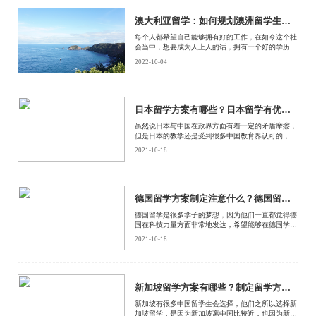
澳大利亚留学：如何规划澳洲留学生活才能够让自己更适应?
每个人都希望自己能够拥有好的工作，在如今这个社
会当中，想要成为人上人的话，拥有一个好的学历也
是很重要的，除了国内的几所知名学校以外，也有一
2022-10-04
些人选择到国外留学，如今中国在澳大利亚的留学生
也是比较多的，在澳大利亚留学的时候除了要提前申
请学校以外，还应该有一个自己的规划。下面就由北
京启德留学机构来和大家分享一下，怎样规划才能可
以让自己的生活变好吧。
日本留学方案有哪些？日本留学有优势吗？
虽然说日本与中国在政界方面有着一定的矛盾摩擦，
但是日本的教学还是受到很多中国教育界认可的，有
不少中国学生依然会选择到日本去留学。不过在选择
2021-10-18
留学方案方面，他们却不知道自己适合哪一种留学方
案
德国留学方案制定注意什么？德国留学流程是什么？
德国留学是很多学子的梦想，因为他们一直都觉得德
国在科技力量方面非常地发达，希望能够在德国学到
更专业的知识和技能。然而在做德国留学方案制定的
2021-10-18
时候，他们却不知道需要注意什么
新加坡留学方案有哪些？制定留学方案要参考什么？
新加坡有很多中国留学生会选择，他们之所以选择新
加坡留学，是因为新加坡离中国比较近，也因为新加