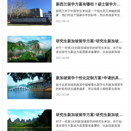
新西兰留学方案有哪些？硕士留学方案有什么？
新西兰对于中国学生来说是一个陌生而又神秘的国
家，他们对这个国家非常的好奇，所以有很多学生在
选择出国留学的时候，非常想要到新西兰去生活，为
2021-09-14
了能够自己新西兰留学申请顺利通过，自然也需要提
前做这方面的功课
研究生新加坡留学方案?研究生新加坡留学有哪些优势?
对于一些第1次到新加坡留学的研究生来说，并不知
道在留学方案这方面需要准备哪些，比如说新加坡硕
士专业的申请要求是什么?申请时间是多久?因此这些
2021-03-06
问题一直困扰着留学生，那么很多留学生想要知道研
究生新加坡留学方案是什么，接下来就由北京启德留
学机构来为大家介绍下。
新加坡留学个性化定制方案?申请的具体条件是什么?
如今从新加坡的政策中能够看出留学生到新加坡留学
的好处和优点越来越多，所以很多人都想要去新加坡
留学，可是却不知道要怎么样才能成功申请，接下来
2021-03-06
就由北京启德留学机构一起来为大家介绍一下新加坡
留学个性化制定方案是什么?感兴趣的朋友赶快收藏
起来吧?
研究生新加坡留学方案?研究生新加坡留学有哪些优势?
对于一些第1次到新加坡留学的研究生来说，并不知
道在留学方案这方面需要准备哪些，比如说新加坡硕
士专业的申请要求是什么?申请时间是多久?因此这些