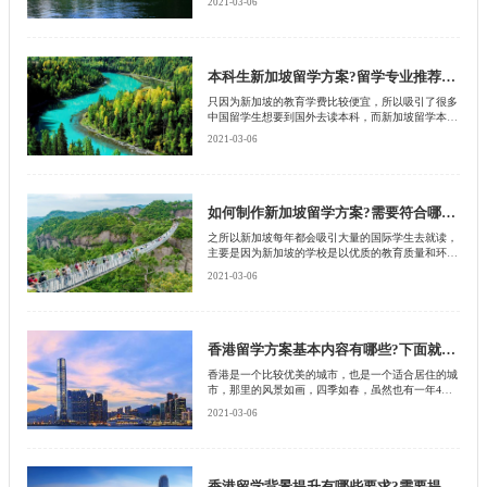
2021-03-06
问题一直困扰着留学生，那么很多留学生想要知道研
究生新加坡留学方案是什么，接下来就由北京启德留
学机构来为大家介绍下。
本科生新加坡留学方案?留学专业推荐有哪些?
只因为新加坡的教育学费比较便宜，所以吸引了很多
中国留学生想要到国外去读本科，而新加坡留学本科
的学生需要通过a水准考试才可以顺利进入公立大学
2021-03-06
本科，当然如果家庭条件比较富裕的话，也可以申请
私立大学本科。不过还是有很多人对本科生新加坡留
学方案并不清楚，接下来就由北京启德留学机构为大
家讲述一下相关的内容。
如何制作新加坡留学方案?需要符合哪些要求?
之所以新加坡每年都会吸引大量的国际学生去就读，
主要是因为新加坡的学校是以优质的教育质量和环境
打动了学生的芳心，并且在新加坡不论是小学生还是
2021-03-06
大学生，总是能够找到适合自己的求学之路，那么很
多人想要知道在出国留学这方面需要如何制作新加坡
留学方案才能顺利通过，接下来就由北京启德留学机
构来为大家详细介绍一下。
香港留学方案基本内容有哪些?下面就来了解一下
香港是一个比较优美的城市，也是一个适合居住的城
市，那里的风景如画，四季如春，虽然也有一年4
季，但是冬天的季节特别短暂，而且温度也比较高，
2021-03-06
即使在冬天的时候穿一个T恤也能度过，也正是由于
这样的原因吸引了很多钱去旅游的人，其次也吸引了
很多留学生。留学生之所以选择去香港留学，除了这
样的原因之外，还有一个重要的原因，就是香港有一
些名校都是赫赫有名的，如果拿到这些名校的毕业证
香港留学背景提升有哪些要求?需要提升什么?