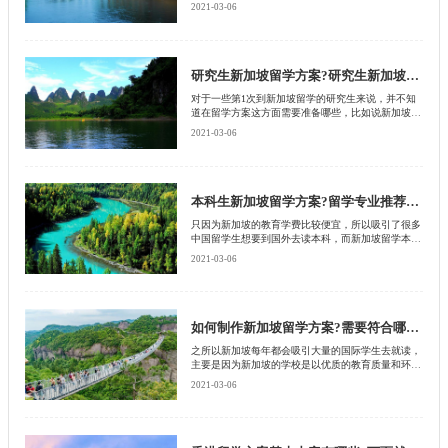
留学，可是却不知道要怎么样才能成功申请，接下来
2021-03-06
就由北京启德留学机构一起来为大家介绍一下新加坡
留学个性化制定方案是什么?感兴趣的朋友赶快收藏
起来吧?
研究生新加坡留学方案?研究生新加坡留学有哪些优势?
对于一些第1次到新加坡留学的研究生来说，并不知
道在留学方案这方面需要准备哪些，比如说新加坡硕
士专业的申请要求是什么?申请时间是多久?因此这些
2021-03-06
问题一直困扰着留学生，那么很多留学生想要知道研
究生新加坡留学方案是什么，接下来就由北京启德留
学机构来为大家介绍下。
本科生新加坡留学方案?留学专业推荐有哪些?
只因为新加坡的教育学费比较便宜，所以吸引了很多
中国留学生想要到国外去读本科，而新加坡留学本科
的学生需要通过a水准考试才可以顺利进入公立大学
2021-03-06
本科，当然如果家庭条件比较富裕的话，也可以申请
私立大学本科。不过还是有很多人对本科生新加坡留
学方案并不清楚，接下来就由北京启德留学机构为大
家讲述一下相关的内容。
如何制作新加坡留学方案?需要符合哪些要求?
之所以新加坡每年都会吸引大量的国际学生去就读，
主要是因为新加坡的学校是以优质的教育质量和环境
打动了学生的芳心，并且在新加坡不论是小学生还是
2021-03-06
大学生，总是能够找到适合自己的求学之路，那么很
多人想要知道在出国留学这方面需要如何制作新加坡
留学方案才能顺利通过，接下来就由北京启德留学机
构来为大家详细介绍一下。