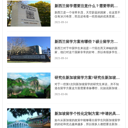
免踩坑？
新西兰留学需要注意什么？需要带药吗？
新西兰是一个绿草丰茂，天空蔚蓝的国家，在这里不
仅有冰川奇景，而且还有着一些其他的优美景观，尤
其是这里的生活节奏，不像咱们中国这样的忙碌。所
2021-09-14
以有很多中国的学生都想要到新西兰去留学。下面启
德留学网就给大家介绍一下到新西兰留学行前的一些
要注意的指南。
新西兰留学方案有哪些？硕士留学方案有什么？
新西兰对于中国学生来说是一个陌生而又神秘的国
家，他们对这个国家非常的好奇，所以有很多学生在
选择出国留学的时候，非常想要到新西兰去生活，为
2021-09-14
了能够自己新西兰留学申请顺利通过，自然也需要提
前做这方面的功课
研究生新加坡留学方案?研究生新加坡留学有哪些优势?
对于一些第1次到新加坡留学的研究生来说，并不知
道在留学方案这方面需要准备哪些，比如说新加坡硕
士专业的申请要求是什么?申请时间是多久?因此这些
2021-03-06
问题一直困扰着留学生，那么很多留学生想要知道研
究生新加坡留学方案是什么，接下来就由北京启德留
学机构来为大家介绍下。
新加坡留学个性化定制方案?申请的具体条件是什么?
如今从新加坡的政策中能够看出留学生到新加坡留学
的好处和优点越来越多，所以很多人都想要去新加坡