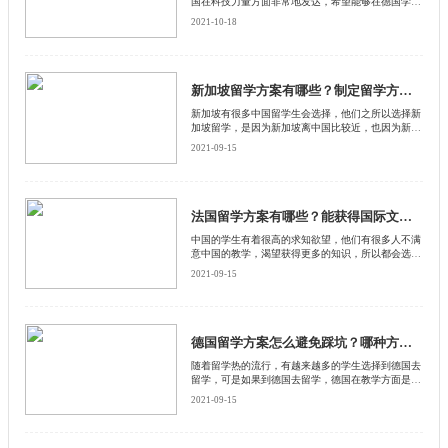
国在科技力量方面非常地发达，希望能够在德国学到
更专业的知识和技能。然而在做德国留学方案制定的
2021-10-18
时候，他们却不知道需要注意什么
新加坡留学方案有哪些？制定留学方案要参考什么？
新加坡有很多中国留学生会选择，他们之所以选择新
加坡留学，是因为新加坡离中国比较近，也因为新加
坡汉人比较多，还因为新加坡的人文习俗与中国差不
2021-09-15
多，更容易融入这个国家的日常生活。然而到新加坡
去留学之前，也需要制定合理的留学方案，下面启德
留学网就给大家介绍一下新加坡留学方案，希望能够
对各位有所帮助。
法国留学方案有哪些？能获得国际文凭吗？
中国的学生有着很高的求知欲望，他们有很多人不满
意中国的教学，渴望获得更多的知识，所以都会选择
出国留学，尤其是出国留学之后回国就业也独具优
2021-09-15
势。如果是到法国留学的同学回国就业薪资方面会更
高一点，所以到法国留学的学生非常多，这里启德留
学网就给他们介绍一下法国留学方案，希望能够对他
们有所帮助。
德国留学方案怎么避免踩坑？哪种方案学习轻松？
随着留学热的流行，有越来越多的学生选择到德国去
留学，可是如果到德国去留学，德国在教学方面是比
较严格的，必须通过考试之后才能够毕业，否则有很
2021-09-15
多学生学习了三四年都不能考试合格，没办法毕业，
所以在德国留学前一定要做一个合理的留学方案，下
面启德留学网就给大家介绍一些德国留学方案怎么避