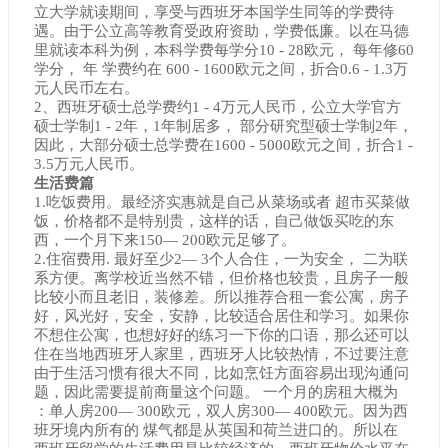
立大学就读期间，享受与西班牙本国学生同等的学费待
遇。由于公立高等教育受政府资助，学费低廉。以在马德
里就读本科为例，本科学费每学分10 - 28欧元， 每年修60
学分， 年 学费约在 600 - 1600欧元之间，折合0.6 - 1.3万
元人民币左右。
2、西班牙硕士总学费约1 - 4万元人民币，公立大学官方
硕士学制1 - 2年，1年制居多， 部分研究型硕士学制2年，
因此，大部分硕士总学费在1600 - 5000欧元之间，折合1 -
3.5万元人民币。
生活费篇
1.吃饭费用。最经济实惠就是自己从菜场或者 超市买菜做
饭，价格都不是特别贵，这样的话，自己做饭买吃的东
西，一个月下来150— 200欧元足够了。
2.住宿费用. 最好至少2— 3个人合住，一为安全， 二为联
系方便。离学校近当然不错，但价格也较贵，且房子一般
比较小而且老旧，装修差。所以推荐合租一套公寓，房子
好，风光好，安全，安静，比较适合居住和学习。如果你
不想住公寓，也想好好的练习一下你的口语，那么还可以
住在当地西班牙人家里，西班牙人比较热情，不过要注意
由于生活习惯有很大不同，比如烹饪方面容易出现沟通问
题，因此需要提前商量这个问题。 一个月的房租大概为
：单人房200— 300欧元，双人房300— 400欧元。因为西
班牙境内所有的 煤气都是从英国和荷兰进口的。所以在