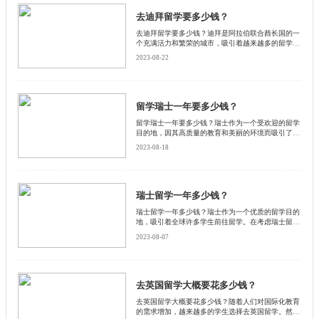
去迪拜留学要多少钱？
去迪拜留学要多少钱？迪拜是阿拉伯联合酋长国的一
个充满活力和繁荣的城市，吸引着越来越多的留学生
前往学习。然而，去迪拜留学需要多少钱呢？下面启
2023-08-22
德小编从几个方面来详细介绍。
留学瑞士一年要多少钱？
留学瑞士一年要多少钱？瑞士作为一个受欢迎的留学
目的地，因其高质量的教育和美丽的环境而吸引了许
多国际学生。然而，瑞士的生活成本相对较高，因此
2023-08-18
了解留学瑞士所需的费用是一个重要的考虑因素。启
德小编将详细介绍一下留学瑞士一年所需的费用。
瑞士留学一年多少钱？
瑞士留学一年多少钱？瑞士作为一个优质的留学目的
地，吸引着全球许多学生前往留学。在考虑瑞士留学
时，了解留学费用是一个重要的因素。那么，瑞士留
2023-08-07
学一年需要多少钱呢？启德小编将对此进行介绍和分
析，以帮助有意向留学的人了解留学费用的大致情
况。
去英国留学大概要花多少钱？
去英国留学大概要花多少钱？随着人们对国际化教育
的需求增加，越来越多的学生选择去英国留学。然