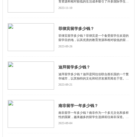
育资源和相对较低的生活成本吸引了许多国际学生。
然而，留学费用是每个留学生都需要考虑的重要因素
2023-11-10
之一。启德小编和大家聊聊乌克兰留学的费用。
菲律宾留学多少钱？
菲律宾留学多少钱？菲律宾是一个备受留学生欢迎的
留学目的地，以其优质的教育资源和相对较低的留学
费用而闻名。下面启德小编和大家探讨菲律宾留学的
2023-09-26
费用情况，以帮助读者更好地了解留学菲律宾的经济
成本。
迪拜留学多少钱？
迪拜留学多少钱？迪拜是阿拉伯联合酋长国的一个繁
华城市，以其独特的文化和经济发展而闻名于世。许
多学生选择在迪拜留学，但是留学费用是一个重要的
2023-09-21
考虑因素。启德小编将探讨迪拜留学的费用
南非留学一年多少钱？
南非留学一年多少钱？南非作为一个多元文化和多样
性的国家，越来越多的留学生选择前往南非深造。然
而，留学费用是考虑前往南非留学的重要因素之一。
2023-09-04
以下是启德小编整理的一些相关信息和解析，希望可
以帮助到大家。