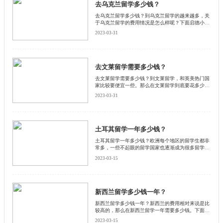
去乌克兰留学多少钱？
去乌克兰留学多少钱？到乌克兰留学的越来越多，关
于乌克兰留学的费用情况是怎么样呢？下面启德小编
带大家了解一下，欢迎阅读。
2023-03-31
去文莱留学需要多少钱？
去文莱留学需要多少钱？到文莱留学，和英美热门国
家比较要便宜一些。那么在文莱留学到底要花多少钱
呢？想必这也是学生们想要了解的内容，启德小编带
2023-03-31
大家来看看文莱留学的费用吧。
土耳其留学一年多少钱？
土耳其留学一年多少钱？欧洲每个地区的留学生都非
常多，一些不起眼的留学国家也逐渐成为很多留学的
选择。那么土耳其需要多少钱，下面启德小编为大家
2023-03-15
介绍一下。
新西兰留学多少钱一年？
新西兰留学多少钱一年？新西兰的费用相对来说是比
较高的，那么在新西兰留学一年需要多少钱。下面启
德小编带大家了解一下，希望可以帮助到大家。
2023-03-15