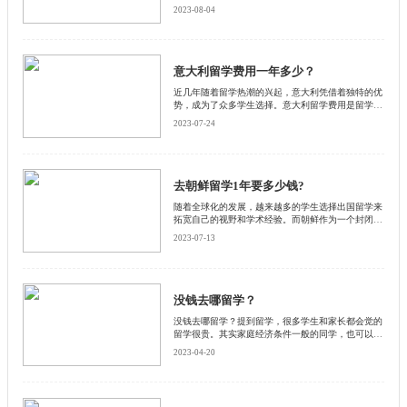
而，留学费用成为了许多家庭考虑的一个重要因素。
2023-08-04
启德小编将对去英国留学大概要花多少钱进行探讨，
希望能够为有意向的同学提供参考。
意大利留学费用一年多少？
近几年随着留学热潮的兴起，意大利凭借着独特的优
势，成为了众多学生选择。意大利留学费用是留学生
关注的一个重要问题。那么，意大利留学费用一年多
2023-07-24
少呢？下面启德小编带大家了解一下，希望可以帮助
到大家。
去朝鲜留学1年要多少钱?
随着全球化的发展，越来越多的学生选择出国留学来
拓宽自己的视野和学术经验。而朝鲜作为一个封闭的
国家，对于留学生来说可能是一个相对陌生的目的
2023-07-13
地。在决定去朝鲜留学之前，了解留学费用是非常重
要的。本文将探讨去朝鲜留学一年所需的费用，并分
析其中的专业和逻辑。
没钱去哪留学？
没钱去哪留学？提到留学，很多学生和家长都会觉的
留学很贵。其实家庭经济条件一般的同学，也可以出
国留学的。下面是启德小编整理的一些关于普通家庭
2023-04-20
出国留学的几种途径！