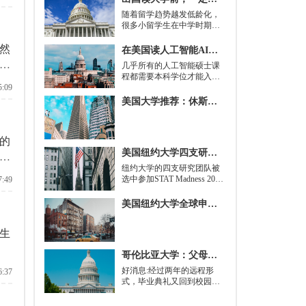
随着留学趋势越发低龄化，
很多小留学生在中学时期就
被送到了国外，而这一切，
其实都是为了大学生活做准
然
在美国读人工智能AI硕士入学条件及大学推荐
备。
可
几乎所有的人工智能硕士课
程都需要本科学位才能入
5:09
学。好消息是，你并不总是
需要特定领域的本科学位。
美国大学推荐：休斯顿的大学
有些学校需要计算机科学学
士学位或相关领域。也有项
目不需要这些要求，转而要
的
求实践经验。在大多数情况
美国纽约大学四支研究团队被选中参加STAT Madness 2022竞赛
下，你只需要一个理论基础
个
就可以开始就读这类项目：
​纽约大学的四支研究团队被
即先参加几门先修课程，通
选中参加STAT Madness 2022
7:49
常包括程序语言，如
竞赛，这是一项受大学篮球
Python、微积分和计算机科
三月疯狂启发的健康和科学
美国纽约大学全球申请群体规模不断扩大
学相关课程。
领域最佳创新线上锦标赛。
生
哥伦比亚大学：父母参加毕业典礼可以做什么？
好消息:经过两年的远程形
6:37
式，毕业典礼又回到校园了!
但更复杂的是:你现在需要取
悦你的家人。那里会有很多