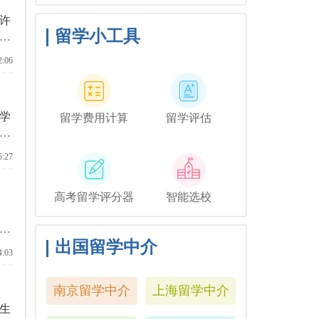
与毕业相关的活动，但你可
许
能想和他们一起去纽约短途
旅行，或者如果你想和你的
留学小工具
启
朋友们共度时光，也许你可
以鼓励你的家人独自探索这
2:06
座城市。
学
留学费用计算
留学评估
分
5:27
高考留学评分器
智能选校
，
出国留学中介
4:03
南京留学中介
上海留学中介
生