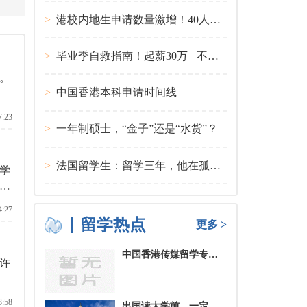
>
港校内地生申请数量激增！40人抢1学位？
>
毕业季自救指南！起薪30万+ 不愧是00后都偏爱的留学国家TOP1
。
>
中国香港本科申请时间线
7:23
>
一年制硕士，“金子”还是“水货”？
>
法国留学生：留学三年，他在孤独中找到内心的力量
学
济
4:27
留学热点
更多 >
中国香港传媒留学专业分类及申请要求
许
3:58
出国读大学前，一定要培养的基本生活技能有哪些？