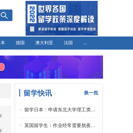
日本
德国
澳大利亚
法国
...
留学快讯
换一批
>
留学日本：申请东北大学理工类硕士课程大多要求先获得教授内诺
学
、
>
英国留学生：作业经常需要熬夜完成
学