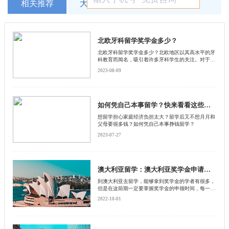
相关推荐
大家在看
北欧牙科留学奖学金多少？
北欧牙科留学奖学金多少？北欧地区以其高水平的牙
科教育而闻名，吸引着许多牙科学生的关注。对于有
意前往北欧留学的学生来说，了解北欧牙科留学奖学
2023-08-09
金的情况是至关重要的。启德小编将为大家介绍北欧
牙科留学奖学金的金额和相关信息，并按照分段的方
式详细说明每个国家的奖学金情况。
如何凭自己本事留学？快来看看这些方法
想留学担心家庭经济负担太大？留学后又不想月月和
父母要很多钱？如何凭自己本事挣钱留学？
2023-07-27
澳大利亚留学：澳大利亚奖学金申请时间
到澳大利亚去留学，能够拿到奖学金的学者有很多，
但是在这前期一定要掌握奖学金的申领时间，每一种
奖学金的申领时间都是不一样的，而且在澳大利亚种
2022-10-01
类繁多的奖学金，但是领取的数额却是相当有限的，
甚至一个种类的奖学金只有一个领取的机会，如果说
不知道申领时间的话，那么只会错失了这个机会。下
面由北京启德留学中介来为大家讲解，澳大利亚留学