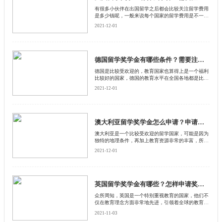
​有很多小伙伴在出国留学之后都会比较关注留学费用
是多少钱呢，一般来说每个国家的留学费用是不一样
的，而且部分的留学国家都是可以领取奖学金的，当
2021-12-01
然在领取奖学金的过程中是有一定注意事项的，下面
来和启德留学网了解一下，法国留学奖学金有什么领
取条件。
德国留学奖学金有哪些条件？需要注意什么？
​德国是比较受欢迎的，教育国家也算得上是一个福利
比较好的国家，德国的教育水平在全国各地都是比较
有名气的，特别是在科技方面的发展也是比较迅速
2021-12-01
的，来到德国留学的小伙伴是比较多的，但是德国的
留学费用确实也不便宜，下面来和启德留学网了解一
下德国留学奖学金怎么领取。
澳大利亚留学奖学金怎么申请？申请条件是什么？
澳大利亚是一个比较受欢迎的留学国家，可能是因为
独特的地理条件，再加上教育资源非常的丰富，所以
来到澳洲留学的小伙伴是比较多的，但是如果来到澳
2021-12-01
洲留学的话，想要领取奖学金也是需要满足条件的。
下面来和启德留学网了解一下，澳大利亚留学奖学金
怎么申请？
英国留学奖学金有哪些？怎样申请奖学金？
众所周知，英国是一个特别重视教育的国家，他们不
仅在教育理念方面非常地先进，引领着全球的教育，
而且在资金方面也会对留学生开设有很多奖学金
2021-11-03