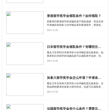
宜的，但一部分的家庭对于新加坡的留学费用还是无
力承担，下面来和启德留学网了解一下新加坡留学奖
金怎么领取。
香港留学奖学金领取条件？如何领取？
​想要来到香港留学的话确实是不错的选择，而且近些
年来确实有很多小伙伴都会来到香港留学，香港也是
比较受欢迎的留学胜地，但是香港的消费并不是一般
2021-12-01
的高，所以一部分的小伙伴来到香港留学的话想要领
取奖学金。下面来和启德留学网了解一下香港留学奖
学金怎么申请。
日本留学奖学金领取条件？有哪些注意事项？
​最近几年来到日本留学的小伙伴确实是比较多的，如
果来到日本留学的话确实是可以领取奖学金的，但是
在领取奖学金的过程中是有一定注意事项的，是根据
2021-12-01
我们的实际情况来决定的，下面来和启德留学网了解
一下日本留学奖学金怎么领取。
加拿大留学奖学金怎么申请？申请条件是什么？
​最近几年去加拿大留学的小伙伴确实是比较多的，当
然如果想要来到加拿大留学的话，也是可以领取奖学
金的，只不过在领取奖学金的过程中是有一定注意事
2021-12-01
项的，下面来和启德留学网了解一下，加拿大留学奖
学金怎么申请呢？
法国留学奖学金有什么条件？需要注意什么？