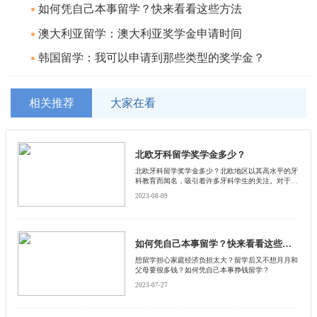
如何凭自己本事留学？快来看看这些方法
澳大利亚留学：澳大利亚奖学金申请时间
韩国留学：我可以申请到那些类型的奖学金？
相关推荐
大家在看
北欧牙科留学奖学金多少？
北欧牙科留学奖学金多少？北欧地区以其高水平的牙
科教育而闻名，吸引着许多牙科学生的关注。对于有
意前往北欧留学的学生来说，了解北欧牙科留学奖学
2023-08-09
金的情况是至关重要的。启德小编将为大家介绍北欧
牙科留学奖学金的金额和相关信息，并按照分段的方
式详细说明每个国家的奖学金情况。
如何凭自己本事留学？快来看看这些方法
想留学担心家庭经济负担太大？留学后又不想月月和
父母要很多钱？如何凭自己本事挣钱留学？
2023-07-27