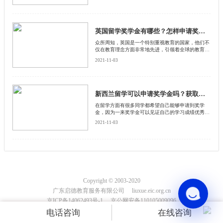
洲留学的话，想要领取奖学金也是需要满足条件的。
下面来和启德留学网了解一下，澳大利亚留学奖学金
怎么申请？
英国留学奖学金有哪些？怎样申请奖学金？
众所周知，英国是一个特别重视教育的国家，他们不
仅在教育理念方面非常地先进，引领着全球的教育，
而且在资金方面也会对留学生开设有很多奖学金
2021-11-03
新西兰留学可以申请奖学金吗？获取奖学金条件是什么？
在留学方面有很多同学都希望自己能够申请到奖学
金，因为一来奖学金可以见证自己的学习成绩优秀，
二来奖学金还能够减轻自己的经济压力
2021-11-03
Copyright © 2003-2020
广东启德教育服务有限公司 liuxue.eic.org.cn
京ICP备14062493号-1 京公网安备110105009096
电话咨询
在线咨询