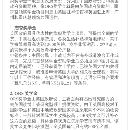
类奖学金一般是由政府出资，分为由中国政府资助和英国
政府资助两种。像ORS奖学金就是由英国政府资助的，而
志奋领奖学金项目则是由英国驻华使馆和英国驻上海、广
州和重庆总领馆共同运作。
1. 志奋奖学金
英国政府最具代表性的旗舰奖学金项目。可提供全额的学
费、中英往返机票费用、各类生活补贴和落地津贴，其中
学费限额最高达到12000英镑。竞争非常激烈，对申请人
的背景和个人素质考核十分严格。
申领条件：中国公民，申请期内不在海外或港澳台工作或
学习，完成志奋领奖学金资助学业后必须返回中国并在国
内定居满两年；已经获得学士学位；已被英国大学相关硕
士课程录取，或准备申请英国大学的相关硕士课程；有两
年以上工作经验、有管理和决策职责；英语水平符合要求
（雅思总分6.5，单科5.5分以上）等条件。
2. ORS 奖学金
ORS奖学金由英国政府设，主要面向有杰出研究能力的，
去英国读博士或研究型硕士提供资助。由于英国高校对于
国际学生和英国本地或欧盟国家学生采取两个不同的收费
标准，一般针对国际学生收费较高，ORS奖学金可以补齐
这方面的差额，具体金额视所在院系学费而有所不同。该
奖学金竞争比较激烈，全英国每年只有约800个名额。