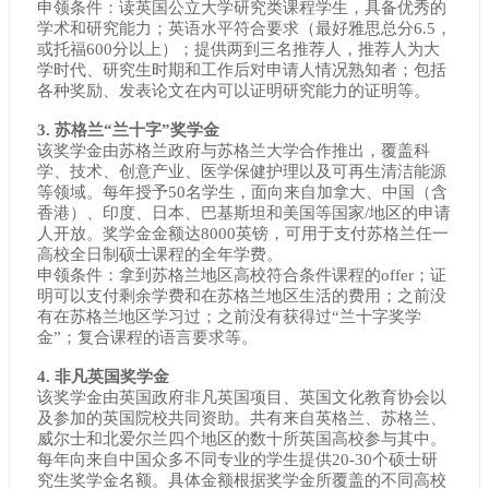
申领条件：读英国公立大学研究类课程学生，具备优秀的
学术和研究能力；英语水平符合要求（最好雅思总分6.5，
或托福600分以上）；提供两到三名推荐人，推荐人为大
学时代、研究生时期和工作后对申请人情况熟知者；包括
各种奖励、发表论文在内可以证明研究能力的证明等。
3. 苏格兰“兰十字”奖学金
该奖学金由苏格兰政府与苏格兰大学合作推出，覆盖科
学、技术、创意产业、医学保健护理以及可再生清洁能源
等领域。每年授予50名学生，面向来自加拿大、中国（含
香港）、印度、日本、巴基斯坦和美国等国家/地区的申请
人开放。奖学金金额达8000英镑，可用于支付苏格兰任一
高校全日制硕士课程的全年学费。
申领条件：拿到苏格兰地区高校符合条件课程的offer；证
明可以支付剩余学费和在苏格兰地区生活的费用；之前没
有在苏格兰地区学习过；之前没有获得过“兰十字奖学
金”；复合课程的语言要求等。
4. 非凡英国奖学金
该奖学金由英国政府非凡英国项目、英国文化教育协会以
及参加的英国院校共同资助。共有来自英格兰、苏格兰、
威尔士和北爱尔兰四个地区的数十所英国高校参与其中。
每年向来自中国众多不同专业的学生提供20-30个硕士研
究生奖学金名额。具体金额根据奖学金所覆盖的不同高校