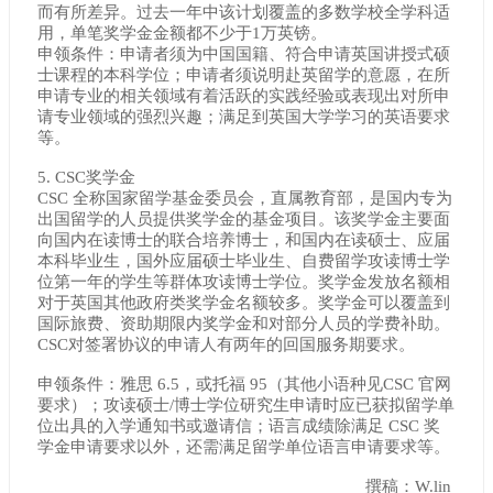
而有所差异。过去一年中该计划覆盖的多数学校全学科适
用，单笔奖学金金额都不少于1万英镑。
申领条件：申请者须为中国国籍、符合申请英国讲授式硕
士课程的本科学位；申请者须说明赴英留学的意愿，在所
申请专业的相关领域有着活跃的实践经验或表现出对所申
请专业领域的强烈兴趣；满足到英国大学学习的英语要求
等。
5. CSC奖学金
CSC 全称国家留学基金委员会，直属教育部，是国内专为
出国留学的人员提供奖学金的基金项目。该奖学金主要面
向国内在读博士的联合培养博士，和国内在读硕士、应届
本科毕业生，国外应届硕士毕业生、自费留学攻读博士学
位第一年的学生等群体攻读博士学位。奖学金发放名额相
对于英国其他政府类奖学金名额较多。奖学金可以覆盖到
国际旅费、资助期限内奖学金和对部分人员的学费补助。
CSC对签署协议的申请人有两年的回国服务期要求。
申领条件：雅思 6.5，或托福 95（其他小语种见CSC 官网
要求）；攻读硕士/博士学位研究生申请时应已获拟留学单
位出具的入学通知书或邀请信；语言成绩除满足 CSC 奖
学金申请要求以外，还需满足留学单位语言申请要求等。
撰稿：W.lin