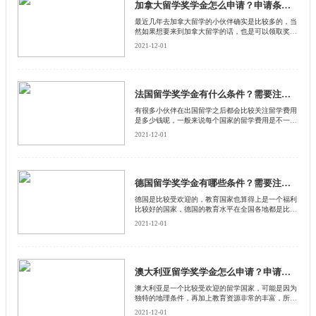
加拿大留学奖学金怎么申请？申请条件是什么？
​最近几年去加拿大留学的小伙伴确实是比较多的，当
然如果想要来到加拿大留学的话，也是可以领取奖学
金的，只不过在领取奖学金的过程中是有一定注意事
2021-12-01
项的，下面来和启德留学网了解一下，加拿大留学奖
学金怎么申请呢？
法国留学奖学金有什么条件？需要注意什么？
​有很多小伙伴在出国留学之后都会比较关注留学费用
是多少钱呢，一般来说每个国家的留学费用是不一样
的，而且部分的留学国家都是可以领取奖学金的，当
2021-12-01
然在领取奖学金的过程中是有一定注意事项的，下面
来和启德留学网了解一下，法国留学奖学金有什么领
取条件。
德国留学奖学金有哪些条件？需要注意什么？
​德国是比较受欢迎的，教育国家也算得上是一个福利
比较好的国家，德国的教育水平在全国各地都是比较
有名气的，特别是在科技方面的发展也是比较迅速
2021-12-01
的，来到德国留学的小伙伴是比较多的，但是德国的
留学费用确实也不便宜，下面来和启德留学网了解一
下德国留学奖学金怎么领取。
澳大利亚留学奖学金怎么申请？申请条件是什么？
澳大利亚是一个比较受欢迎的留学国家，可能是因为
独特的地理条件，再加上教育资源非常的丰富，所以
来到澳洲留学的小伙伴是比较多的，但是如果来到澳
2021-12-01