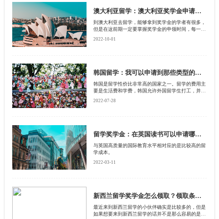
澳大利亚留学：澳大利亚奖学金申请时间
到澳大利亚去留学，能够拿到奖学金的学者有很多，
但是在这前期一定要掌握奖学金的申领时间，每一种
奖学金的申领时间都是不一样的，而且在澳大利亚种
2022-10-01
类繁多的奖学金，但是领取的数额却是相当有限的，
甚至一个种类的奖学金只有一个领取的机会，如果说
不知道申领时间的话，那么只会错失了这个机会。下
面由北京启德留学中介来为大家讲解，澳大利亚留学
奖学金的申领时间。
韩国留学：我可以申请到那些类型的奖学金？
韩国是留学性价比非常高的国家之一。留学的费用主
要是生活费和学费，韩国允许外国留学生打工，并且
时薪很高，打工、兼职的收入完全可以覆盖日常开
2022-07-28
销。而学费方面，韩国大学都有为外国留学生设置的
奖学金，并且金额比较可观，今天我们就一起来了解
一下。
留学奖学金：在英国读书可以申请哪些奖学金？【下】
与英国高质量的国际教育水平相对应的是比较高的留
学成本。
2022-03-11
新西兰留学奖学金怎么领取？领取条件是什么？
最近来到新西兰留学的小伙伴确实是比较多的，但是
如果想要来到新西兰留学的话并不是那么容易的是有