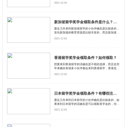
一定的注意事项的，而且在新西兰留学的话确实是可
2021-12-01
以领取到奖学金的，在每一个国家对于奖学金的规定
是不一样的，所以我们来了解一下新西兰奖学金怎么
领取，下面有启德留学网告诉你。
新加坡留学奖学金领取条件是什么？如何领取奖学金
最近几年来到新加坡留学的小伙伴确实是比较多的，
首先新加坡的教育资源是比较丰富的，而且新加坡的
消费水平并不是很高，算得上是在众多国家中比较便
2021-12-01
宜的，但一部分的家庭对于新加坡的留学费用还是无
力承担，下面来和启德留学网了解一下新加坡留学奖
金怎么领取。
香港留学奖学金领取条件？如何领取？
​想要来到香港留学的话确实是不错的选择，而且近些
年来确实有很多小伙伴都会来到香港留学，香港也是
比较受欢迎的留学胜地，但是香港的消费并不是一般
2021-12-01
的高，所以一部分的小伙伴来到香港留学的话想要领
取奖学金。下面来和启德留学网了解一下香港留学奖
学金怎么申请。
日本留学奖学金领取条件？有哪些注意事项？
​最近几年来到日本留学的小伙伴确实是比较多的，如
果来到日本留学的话确实是可以领取奖学金的，但是
在领取奖学金的过程中是有一定注意事项的，是根据
2021-12-01
我们的实际情况来决定的，下面来和启德留学网了解
一下日本留学奖学金怎么领取。