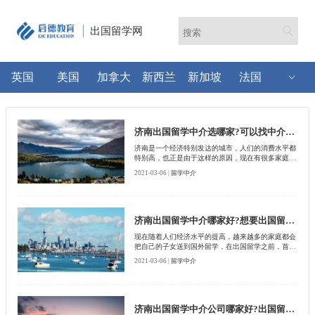
出国留学网
英国
美国
加拿大
新西兰
新加坡
法国
济南出国留学中介选哪家?可以找中介公司帮忙吗?
济南是一个经济特别发达的城市，人们的消费水平都
特别高，也正是由于这样的原因，现在有很多家庭都
特别重视孩子的教育问题，甚至都想把自己的子女送
2021-03-06 |
留学中介
到国外留学，不过去国外留学并不像人们想象的那样
简单，也不是一趟说走就走的旅行，需要必备很多证
件，比如说我们通常所说的三证以及两次面试，如果
没有通过，那么就不会获得国外高校的录取通知书，
那么想要出国留学该怎么办呢?
济南出国留学中介哪家好?想要出国留学怎么办?
现在随着人们经济水平的提高，越来越多的家庭都会
把自己的子女送到国外留学，在出国留学之前，首先
考虑的就是哪一个国家比较安全，并且在父母的眼里
2021-03-06 |
留学中介
没有什么比安全更重要的。其次就是哪个国家的教育
会获得一些企事业单位的认可。不过不管去哪一个国
家留学，在留学之前首先就要申请一些证件，比如说
我们所说的三证必须这些证件都齐全之后才有资格出
国留学。
济南出国留学中介公司哪家好?出国留学怎么办?