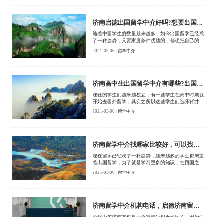
需要很多繁琐的手续，只有这些手续都齐全，其次再
得到一些高校的录取通知书才能顺利的去国外一些名
校读书，那么想要去国外读书该怎么办呢?
济南启德出国留学中介好吗?想要出国留学怎么办?
随着中国学生的数量越来越多，如今出国留学已经成
了一种趋势，只要家庭条件优越的，都想把自己的子
女送到国外留学，为了就是让学生们增长很多阅历，
2021-03-06 |
留学中介
学习更多的知识，在回国之后有一个很好的发展，即
使不想回国，在国外也拥有着一定的发展空间。不过
想要中国留学并不是一件简单的事情，需要很多证件
以及需要获得国外学校的一些录取通知书，才能顺利
的出国留学，那么想要出国留学该怎么办呢?
济南高中生出国留学中介有哪些?出国留学怎么办?
现在的学生们越来越独立，有一些学生在高中时期就
开始去国外留学，其实之所以这些学生们选择背井离
乡去国外留学，主要就是顺其自然的可以升到一些名
2021-03-06 |
留学中介
牌的大学当中，其次就是回国之后有一个很好的发
展，即使不想回国，在其他国家也会有这很好的就业
前景。不过作为一个高中生来说，中国留学也是比较
困难的，需要很多证件，如果这些证件没有准备好或
者是没有准备妥当，那么也不会申请到中国留学的资
济南留学中介找哪家比较好，可以找中介公司吗?
格。
现在留学已经成了一种趋势，越来越多的学生都渴望
着出国留学，为了就是学习更多的知识，在回国之
后，不管在什么样的起事业单位当中都会得到录用，
2021-03-06 |
留学中介
也可以顺利的进入到这些企事业单位当中，不过出国
留学并没有人们想象的那样简单。在出国留学之前，
首先就要申请很多证件，再申请这些证件的时候，会
拥有一定的难度。那么想要出国留学怎么办呢?
济南留学中介机构电话，启德济南留学中介机构的成功案例。
说起山东济南来也是一个靠海边很近的地方，因为中