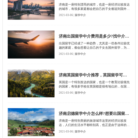
济南是一座特别漂亮的城市，也是一座经济比较发达
的城市，有很多家庭都会把自己的子女都送到国外读
书，因为现在国外的教育水平特别先进，尤其是国外
2021-03-06 |
留学中介
一些名校在国际上都属于顶尖水平，如果拿到这些名
校的毕业证书，那么回国之后肯定有着很好的就业前
景，即使不想回国，在国外也有着很好的发展潜力。
其实想要出国留学并没有人们想象的那样简单，也不
是一趟说走就走的旅行。
济南出国留学中介费用是多少?找中介公司的优势
出国留学已经成了一种趋势，尤其是一些条件比较优
越的家庭，都会想着让自己的子女去国外留学，为的
就是增长很多阅历，学习更多的知识，在毕业之后能
2021-03-06 |
留学中介
找到自己喜欢的工作，不过想要出国留学并不是一件
简单的事情，不管是在准备证件的问题上，还是在学
生们的必备条件上都有一定的困难，因此有很多人都
会选择找中介公司帮忙。
济南英国留学中介推荐，英国留学可以选择中介吗?
英国是一个特别发达的国家，也是一个教育比较领先
的国家，有很多学校在英国都是很有地位的，在国际
上也是赫赫有名的，如果真的能进入这些名校，毕业
2021-03-06 |
留学中介
之后肯定能有着很好的就业前景，不管是留在英国发
展还是回国之后都有着不错的事业。也正是由于这样
的原因，吸引了很多中国的学生前去留学，不过在留
学之前首先考虑的问题就是如何才能进入一些名校如
何能申请到证件问题。
济南启德留学中介怎么样?想要出国留学怎么办?
济南是一座特别美丽的旅游城市这里的经济比较发
达，人们的生活水平都特别高，也正是由于这样的现
象，有很多家庭都会特别重视子女的教育问题，也会
2021-03-06 |
留学中介
选择让自己的子女去国外留学，不过对于一些普通的
家庭来说，想要去国外留学并不是一件简单的事情，