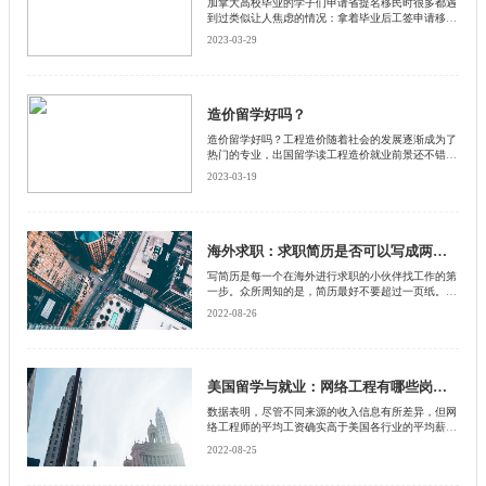
加拿大高校毕业的学子们申请省提名移民时很多都遇
到过类似让人焦虑的情况：拿着毕业后工签申请移
民，尤其是走纸质省提名申请的学子们，移民还没能
2023-03-29
批下来，工签却马上就要过期了。 估计加拿大移民
局也意识到自己缓慢的审批效率，可能为了弥补愧
疚，在2012年重磅推出了桥梁开放式工作许可
(Bridging Open Work Permit, BOWP)，简称桥梁工
签，允许外国公民在等待永久居留权(Permanent
造价留学好吗？
Residence, PR)申请期间继续在加拿大合法就业。
造价留学好吗？工程造价随着社会的发展逐渐成为了
热门的专业，出国留学读工程造价就业前景还不错。
下面启德小编为大家详细介绍一下。
2023-03-19
海外求职：求职简历是否可以写成两页？
写简历是每一个在海外进行求职的小伙伴找工作的第
一步。众所周知的是，简历最好不要超过一页纸。你
在撰写简历的时候需要保证你提供的信息简短、简
2022-08-26
单、切中要害。然而，对于许多求职者来说，这是不
可能在一页纸里实现的，所以这时候大家通常会写两
页。对于一些求职者来说，一页简历就足够了。这些
写一页简历的人一般是刚入职的求职者、正在转行的
人，以及大部分职业生涯都在同一家公司工作的资深
美国留学与就业：网络工程有哪些岗位？薪资水平是多少？
专业人士。
数据表明，尽管不同来源的收入信息有所差异，但网
络工程师的平均工资确实高于美国各行业的平均薪资
水平。今天，我们分享一些详细信息
2022-08-25