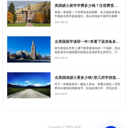
具体内容。
美国硕士留学学费多少钱？住宿费贵吗？
美国一直都是一个世界知名的国家，各方面的发展水
平都是在世界遥遥领先，所以有很多中国学生都希望
到美国去看一看，更希望到美国去参加学习更先进的
2021-09-23
知识理念。
去美国留学读研一年?来看下该准备多少适合?
因为美国在世界上属于教育最领先的一个国家，所以
很多留学生都想要到美国去攻读研究生的学位，可是
美国高昂的留学费用也是让很多学生感到有些力不存
2021-03-07
心，因此，在出国之前想要做一个大概的预算，从而
更好的给家里经济做好充分准备，那么去美国留学读
研，一年究竟需要花费多少钱?接下来就由北京启德
留学机构来为大家讲述一下吧。
去美国读硕士要多少钱?那几所学校值得大家去?
对于一些家庭条件一般的人来说，想要出国去一些世
界排名最前的国家读书，比如哈佛大学、哥伦比亚大
学读书，每年也需要花费一笔很大的费用。因此很多
2021-03-07
想要去美国读硕士的学生想要知道一年需要花费多少
钱，接下来就由北京启德留学机构来为大家讲述下详
细内容介绍。
Copyright © 2003-2020