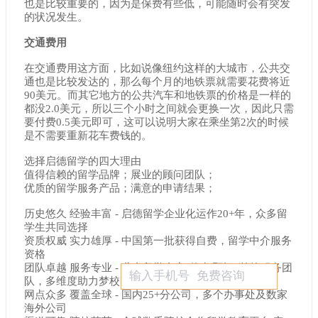
也是比较重要的，因为是保费有些低，可能随时会有突发
的状况发生。
交通费用
在交通费用这方面，比如说像纽约这样的大城市，公共交
通也是比较发达的，那么每个月的地铁票就需要花费将近
90美元。而其它地方的公共汽车和地铁票的价格是一样的
都没2.0美元，所以三个小时之间就会更换一次，因此只需
要付费0.5美元即可，这可以说明大家在乘坐第2次的时候
是不需要重新花车费钱的。
选择启德留学的四大理由
值得信赖的留学品牌；展业的顾问团队；
优质的留学服务产品；满意的申请结果；
历史悠久 经验丰富 - 启德留学企业化运作20+年，众多留
学生共同选择
资质权威 实力雄厚 - 中国第一批获得自费，留学中介服务
资格
团队卓越 服务专业 - 业内留学专家+海归顾问+外籍服务团
队，多维度助力梦校申请
网点众多 覆盖全球 - 国内25+分公司，多个办事处及数家
海外公司