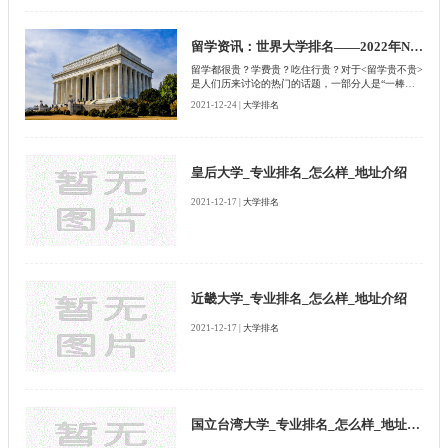
看看在2022年度的美国研究生院排行榜中，都有哪些
研究生院上榜了呢？
留学资讯：世界大学排名——2022年Niche美国最昂贵大学排行榜
留学都很贵？学费贵？吃住行贵？对于<留学贵不贵>
是人们历来讨论的热门的话题，一部分人是“一棒
子“结论者，留学=贵，一部分人还是会分地区、国
2021-12-24 |
大学排名
家、专业等不同角度来看，那你所认为的“贵”是哪
个“贵”呢？有这些大学“贵”吗？
皇后大学_专业排名_怎么样_地址介绍
2021-12-17 |
大学排名
近畿大学_专业排名_怎么样_地址介绍
2021-12-17 |
大学排名
国立台湾大学_专业排名_怎么样_地址介绍