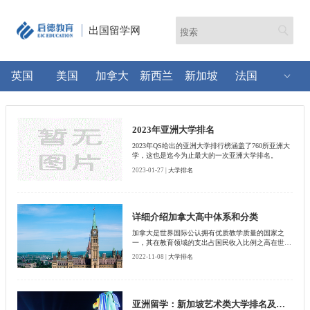
出国留学网
英国
美国
加拿大
新西兰
新加坡
法国
2023年亚洲大学排名
2023年QS给出的亚洲大学排行榜涵盖了760所亚洲大
学，这也是迄今为止最大的一次亚洲大学排名。
2023-01-27 |
大学排名
详细介绍加拿大高中体系和分类
加拿大是世界国际公认拥有优质教学质量的国家之
一，其在教育领域的支出占国民收入比例之高在世界
上名列前茅。加拿大的公立中、小学都实行免费教
2022-11-08 |
大学排名
育，还拥有多伦多大学、麦言尔大学、滑铁卢大学等
世界著名学府。 有不少计划申请加拿大大学的孩子
家长也在考虑在高中阶段将孩子送入加拿大，以提高
竞争力，申请到更加优质的大学和专业。今天，我们
就一起聊聊加拿大的高中分类。
亚洲留学：新加坡艺术类大学排名及介绍