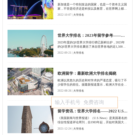
新加坡是一个特别发达的国家，也是一个资本主义国
家，不管是经济还是科技以及教育，在世界啊上都是
要有领先的，尤其是教育，有很多高校在世界上都特
2022-10-07 |
大学排名
别有名气，而且排名比较靠前，也正是由于这样的原
因，吸引了众多学生都去新加坡留学。相信有很多学
生都会选择新加坡的艺术类大学，那么在选择这些学
校的时候，首先就要了解新加坡艺术类大学排名，在
这里北京取得留学机构给大家总结了一下。
世界大学排名：2023年留学参考——最新QS大学排名
2023年度的QS世界大学排行榜已新鲜出炉，2023年
的QS世界大学排名囊括了来自世界各地的近1,500所
院校。不只是聚焦排名靠前的知名的大学：今年的头
2022-09-21 |
大学排名
部排名包括了来自欧洲、亚洲和北美洲等各个不同地
区的大学。
欧洲留学：最新欧洲大学排名揭晓
欧洲以其悠久的历史和对学术的严谨态度，吸引了不
少留学生的前往。据最新报道显示，欧洲大学在全球
最佳大学排行榜中所占比例略高于40%。《泰晤士报
2022-08-26 |
大学排名
高等教育》2022年世界大学排名对全球1600多所大学
进行了排名。其中550多家在欧洲。英国的牛津大学
在欧洲大学排行榜(以及总体排名)中独占鳌头，而其
他101所英国大学也出现在排行榜中。西班牙是第二
多代表的欧洲国家，有52个学校上榜。在欧洲大陆的
留学资讯：世界大学排名——2022 U.S. News美国最佳研究生院校排名
大学中，瑞士的苏黎世联邦理工学院排名最高，位列
《美国新闻与世界报道》（U.S.News）是美国著名的
欧洲前五名，在2021年的世界大学排名中并列第14
综合性报道评论周刊，自1983年起，开始对美国大学
位。其他排名前10的欧洲大学包括英国、瑞士和德国
及其院系进行排名，目前是最具权威性和影响力的美
的大学，但英国大学占据了大部分。
2021-12-24 |
大学排名
国大学排名，对于选择去美国读本科、研究生或博士
的同学来说具有一定的参考价值。今天我们就一起来