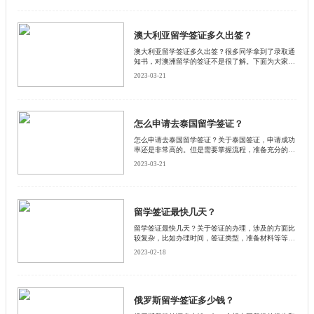
澳大利亚留学签证多久出签？
澳大利亚留学签证多久出签？很多同学拿到了录取通
知书，对澳洲留学的签证不是很了解。下面为大家整
理澳洲签证的具体时间安排，和启德小编一起来看看
2023-03-21
吧！
怎么申请去泰国留学签证？
怎么申请去泰国留学签证？关于泰国签证，申请成功
率还是非常高的。但是需要掌握流程，准备充分的材
料。跟着启德小编看看泰国留学签证申请流程吧。
2023-03-21
留学签证最快几天？
留学签证最快几天？关于签证的办理，涉及的方面比
较复杂，比如办理时间，签证类型，准备材料等等。
接下来，启德小编就申请留学签证需要多长时间，详
2023-02-18
细介绍一下。
俄罗斯留学签证多少钱？