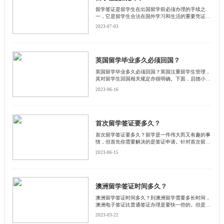
留学签证是留学生在出国留学前必须办理的手续之
一，它是留学生合法在国外学习和生活的重要凭证。
那么，留学签证需要提前多久办理呢？本文将从以下
2023-07-03
几个方面进行探讨。
英国留学毕业多久必须回国？
英国留学毕业多久必须回国？英国注重留学生管理，
其对留学生回国相关规定亦很明确。下面，启德小编
将从签证和就业两个方面解析英国留学生毕业后回国
2023-06-16
的规定，希望我的分享可以帮助到大家。
首次留学签证要多久？
首次留学签证要多久？留学是一件伟大而又有趣的事
情，但首先你需要解决的是签证申请。针对首次留学
签证，留学生需要了解申请所需的材料和具体步骤，
2023-06-15
还要注意申请所需的时间。启德小编为大家逐一解
析。
澳洲留学签证时间多久？
澳洲留学签证时间多久？到澳洲留学需要多长时间，
澳洲电子签证比普通签证办理是要快一些的。但是两
种方式也都是可以的，那么澳洲留学签证需要多上时
2023-03-22
间。启德小编为大家详细介绍一下。