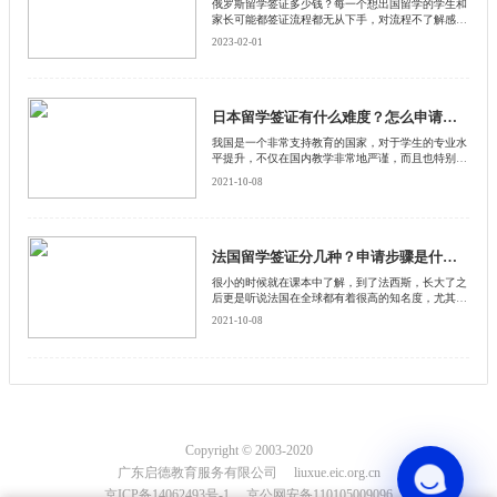
俄罗斯留学签证多少钱？每一个想出国留学的学生和
家长可能都签证流程都无从下手，对流程不了解感觉
比较复杂。下面启德小编就为大家详细介绍一下去俄
2023-02-01
罗斯留学签证费用及办理流程。
日本留学签证有什么难度？怎么申请日本留学签证？
我国是一个非常支持教育的国家，对于学生的专业水
平提升，不仅在国内教学非常地严谨，而且也特别鼓
励学生们出国留学，在学习方面与其他的国家互相借
2021-10-08
鉴。
法国留学签证分几种？申请步骤是什么？
很小的时候就在课本中了解，到了法西斯，长大了之
后更是听说法国在全球都有着很高的知名度，尤其那
里的经济发达，教育水平优越
2021-10-08
Copyright © 2003-2020
广东启德教育服务有限公司 liuxue.eic.org.cn
京ICP备14062493号-1 京公网安备110105009096