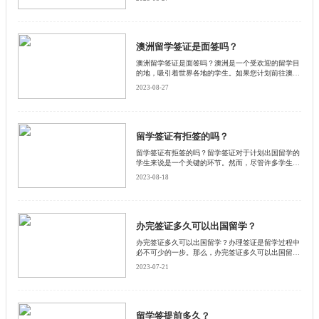
留学签证办理时间一般需要多长时间。
澳洲留学签证是面签吗？
澳洲留学签证是面签吗？澳洲是一个受欢迎的留学目
的地，吸引着世界各地的学生。如果您计划前往澳洲
留学，那么您需要申请澳洲留学签证。澳洲留学签证
2023-08-27
是一种允许学生在澳洲学习的法律许可。然而，是否
需要面签取决于申请人的国籍和申请类型。启德小编
为大家详细介绍一下。
留学签证有拒签的吗？
留学签证有拒签的吗？留学签证对于计划出国留学的
学生来说是一个关键的环节。然而，尽管许多学生都
希望能够顺利获得留学签证，但事实上，留学签证也
2023-08-18
可能面临被拒签的情况。启德小编将详细介绍一下留
学签证可能被拒签的原因和应对之策。
办完签证多久可以出国留学？
办完签证多久可以出国留学？办理签证是留学过程中
必不可少的一步。那么，办完签证多久可以出国留学
呢？下面和启德小编为大家详细介绍一下。
2023-07-21
留学签提前多久？