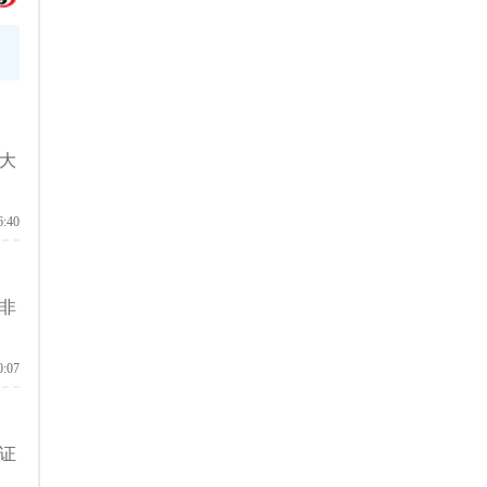
大
6:40
非
0:07
证