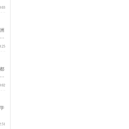
0:03
洲
否
3:25
都
留
0:02
学
2:51