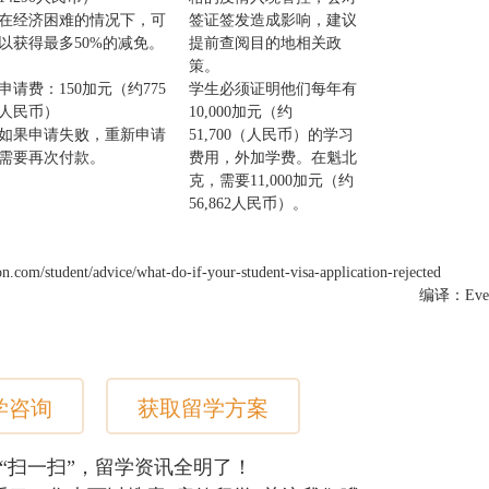
在经济困难的情况下，可
签证签发造成影响，
建议
以获得
最多
50%的减免。
提前查阅目的地相关政
策。
申请费：150加元（约775
学生必须证明他们每年有
人民币）
10,000加元
（
约
如果申请失败，
重新申请
51,700（
人民币
）
的学习
需要再次付款。
费用，外加学费。在魁北
克，
需要
11,000加元
（约
56,862人民币
）。
n.com/student/advice/what-do-if-your-student-visa-application-rejected
编译：Evel
学咨询
获取留学方案
“扫一扫”，留学资讯全明了！