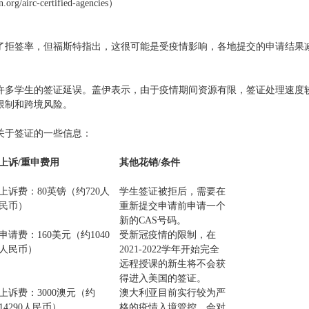
/airc-certified-agencies）
了拒签率，但福斯特指出，这很可能是受疫情影响，各地提交的申请结果
许多学生的签证延误。盖伊表示，由于疫情期间资源有限，签证处理速度
限制和跨境风险。
关于签证的一些信息：
上诉/
重申
费用
其他花销/
条件
上诉费：80英镑（
约
720人
学生签证被拒后，需要在
民币）
重新提交申请前申请一个
新的
CAS号码。
申请费：160美元（
约
1040
受新冠疫情
的限制，在
人民币）
2021-2022学年开始完全
远程授课的新生将不会获
得进入美国的签证。
上诉费：
3000澳元
（
约
澳大利亚目前实行较为严
14290人民币）
格的疫情入境管控，会对