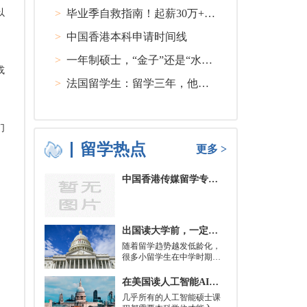
以
>
毕业季自救指南！起薪30万+ 不愧是00后都偏爱的留学国家TOP1
>
中国香港本科申请时间线
>
一年制硕士，“金子”还是“水货”？
或
>
法国留学生：留学三年，他在孤独中找到内心的力量
们
留学热点
更多 >
中国香港传媒留学专业分类及申请要求
出国读大学前，一定要培养的基本生活技能有哪些？
随着留学趋势越发低龄化，
很多小留学生在中学时期就
被送到了国外，而这一切，
其实都是为了大学生活做准
在美国读人工智能AI硕士入学条件及大学推荐
备。
几乎所有的人工智能硕士课