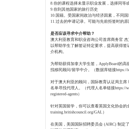
8.你的课程选择未显示职业发展，选择同等
9.你到其他国家的旅行历史
10.国籍。受国家间政治与经济因素，不同
11.过去的申请记录。可能与先前拒签时的
是否应该寻求中介帮助？
澳大利亚教育和职业咨询公司首席商务官 杰克·福
以帮助学生了解签证特定要求，提高获得签
介机构。
为帮助获得加拿大学生签，ApplyBoard的
找移民顾问/留学中介。（数据库链接https://iccrc-crci
对于澳大利亚的顾问，国际教育认证局主席 珍妮尔
名单寻找代理人。（代理人名单链接https://www.mara.gov.a
registered-agents）
针对英国留学，你可以查看英国文化协会的全球数据
training.britishcouncil.org/GAL）
在美国，美国国际招聘委员会 (AIRC) 