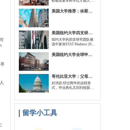
程都需要本科学位才能入
学。好消息是，你并不总是
需要特定领域的本科学位。
美国大学推荐：休斯顿的大学
有些学校需要计算机科学学
士学位或相关领域。也有项
目不需要这些要求，转而要
求实践经验。在大多数情况
美国纽约大学四支研究团队被选中参加STAT Madness 2022竞赛
下，你只需要一个理论基础
就可以开始就读这类项目：
​纽约大学的四支研究团队被
，可
即先参加几门先修课程，通
选中参加STAT Madness 2022
中
常包括程序语言，如
竞赛，这是一项受大学篮球
Python、微积分和计算机科
三月疯狂启发的健康和科学
美国纽约大学全球申请群体规模不断扩大
学相关课程。
领域最佳创新线上锦标赛。
库寻
哥伦比亚大学：父母参加毕业典礼可以做什么？
理人
好消息:经过两年的远程形
式，毕业典礼又回到校园了!
但更复杂的是:你现在需要取
悦你的家人。那里会有很多
与毕业相关的活动，但你可
能想和他们一起去纽约短途
旅行，或者如果你想和你的
留学小工具
朋友们共度时光，也许你可
以鼓励你的家人独自探索这
座城市。
C