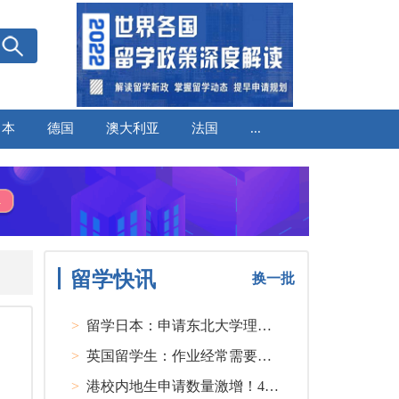
日本
德国
澳大利亚
法国
...
留学快讯
换一批
>
留学日本：申请东北大学理工类硕士课程大多要求先获得教授内诺
>
英国留学生：作业经常需要熬夜完成
>
港校内地生申请数量激增！40人抢1学位？