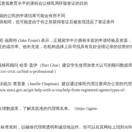
或更低教育水平的课程会让移民局怀疑签证的目的
国籍的公民的申请结果可能会有所不同
原因相同，也可能是由于你之前获得签证后被发现违反了签证条件
斯特 (Jake Foster) 表示，正规留学中介拥有丰富的申请经验及资源
证的成功率。他补充道，在机构选择上应寻找具有良好业绩记录的信誉的
高级移民顾问 哈里·盖伊（Hari Ghai）建议学生使用加拿大认可的顾问数据
c.ca/find-a-professional/）
·查普曼（Janelle Chapman）建议通过移民代理注册局办公室的代
u/get-help-with-a-visa/help-from-registered-agents/types-of-
库，了解其批准的代理商名单。（https://agent-
制定了标准准则，以确保代理商透明和诚信地运作。你可以在其网站上找到AIR