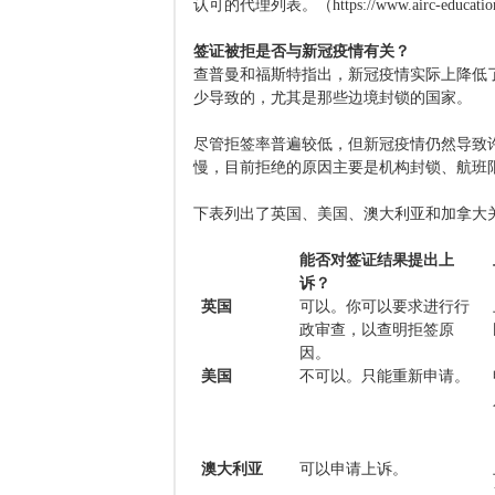
认可的代理列表。（https://www.airc-education.org
签证被拒是否与新冠疫情有关？
查普曼和福斯特指出，新冠疫情实际上降低
少导致的，尤其是那些边境封锁的国家。
尽管拒签率普遍较低，但新冠疫情仍然导致
慢，目前拒绝的原因主要是机构封锁、航班
下表列出了英国、美国、澳大利亚和加拿大
能否对签证结果提出上
诉？
英国
可以。你可以要求进行行
政审查，
以
查明拒签原
因。
美国
不可以。
只能
重新申请。
澳大利亚
可以申请上诉。