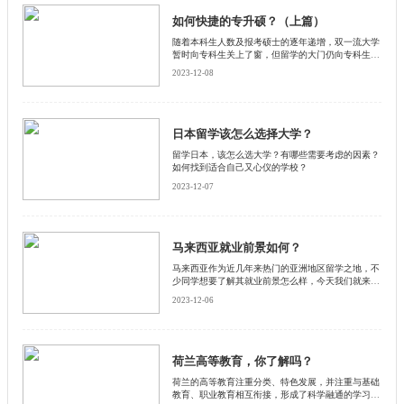
要在国内预注册，选择学校专业，然后前往意大利学
习10—11个月的语言，第二年8月通过入学考试即可
如何快捷的专升硕？（上篇）
入读。相比于普通申请途经的国际生而言，没有语言
随着本科生人数及报考硕士的逐年递增，双一流大学
要求，可以提前前往意大利学习语言适应环境。
暂时向专科生关上了窗，但留学的大门仍向专科生敞
开。专科生留学的路径主要有两种——通过转学分的
2023-12-08
方式插班读本科，或者直接申请硕士，下面将为读者
介绍4个留学热门地的专科生留学攻略。
日本留学该怎么选择大学？
留学日本，该怎么选大学？有哪些需要考虑的因素？
如何找到适合自己又心仪的学校？
2023-12-07
马来西亚就业前景如何？
马来西亚作为近几年来热门的亚洲地区留学之地，不
少同学想要了解其就业前景怎么样，今天我们就来一
起看看留学马来西亚后，都有哪些就业方向？
2023-12-06
荷兰高等教育，你了解吗？
​荷兰的高等教育注重分类、特色发展，并注重与基础
教育、职业教育相互衔接，形成了科学融通的学习立