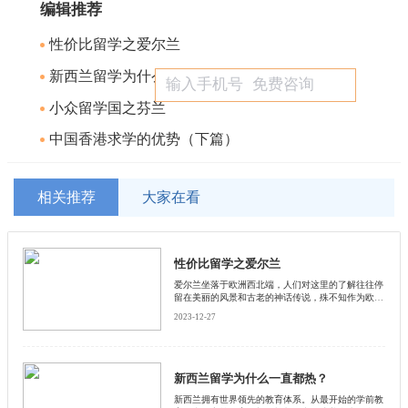
编辑推荐
性价比留学之爱尔兰
新西兰留学为什么一直都热？
小众留学国之芬兰
中国香港求学的优势（下篇）
相关推荐
大家在看
性价比留学之爱尔兰
爱尔兰坐落于欧洲西北端，人们对这里的了解往往停
留在美丽的风景和古老的神话传说，殊不知作为欧洲
经济发展速度最快的国家之一。其完备的高超的教育
2023-12-27
设施和教育水平也堪称世界一流。尽管相邻，到爱尔
兰留学的学生群体却不像英国那么庞大。
新西兰留学为什么一直都热？
新西兰拥有世界领先的教育体系。从最开始的学前教