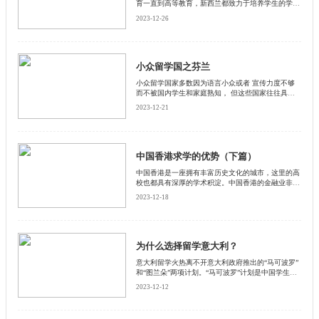
育一直到高等教育，新西兰都致力于培养学生的学习
能力和实践技能。在这个国家，学习历程并非是一条
2023-12-26
向远方延伸的平路，而是一座不断上升的阶梯。每升
高一个年级，学生都能收获相应的学习能力，而非只
有知识的机械积累。而这些成果都基于新西兰独具特
色又颇有成效的教学方法。小班授课、丰富的特 色
学科选择、相对自由灵活的探究式学习方式，锻炼了
小众留学国之芬兰
学生独立、创造性和批判性思考的能力，促使学生团
小众留学国家多数因为语言小众或者 宣传力度不够
队协作，使得新西兰院校的毕业生在学术、实践、社
而不被国内学生和家庭熟知， 但这些国家往往具备
交能力等方面获得全面综合发展，并能够迅速学习接
杰出的师资力量和教 育资源，同时留学费用相对低
受新鲜事物，适应不断变化的环境，成为最受世界雇
2023-12-21
廉，奖学金申 请难度低，因此小众留学国家也成为
主欢迎的群体之一。
不错的选择。
中国香港求学的优势（下篇）
​中国香港是一座拥有丰富历史文化的城市，这里的高
校也都具有深厚的学术积淀。中国香港的金融业非常
发达，在全球享有极高的竞争力，这也为中国香港高
2023-12-18
校金融专业的发展提供了基础。中国香港的大学金融
专业名列世界前茅，吸引着世界各国的学子慕名前
往。
为什么选择留学意大利？
​意大利留学火热离不开意大利政府推出的“马可波罗”
和“图兰朵”两项计划。“马可波罗”计划是中国学生
（艺术生和非艺术生）申 请意大利公立综合类大学
2023-12-12
或理工大学的途径。“图兰朵”计划是中国学生（艺术
生）申请意大利国立美院或者音乐学院与部分私立美
院的途径。通过这两个项目留学意大利的学 生只需