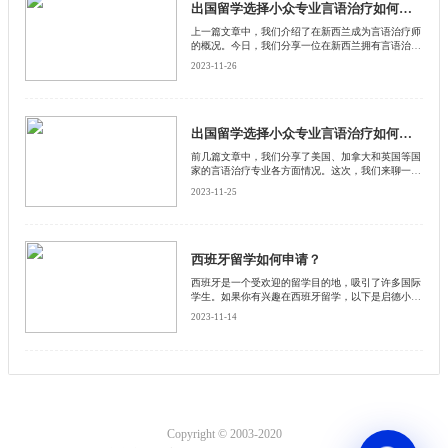
出国留学选择小众专业言语治疗如何？新西兰篇(二)
上一篇文章中，我们介绍了在新西兰成为言语治疗师
的概况。今日，我们分享一位在新西兰拥有言语治疗
师学习经验的小伙伴的亲身经历，给大家一个有关言
2023-11-26
语治疗师的感性认识。
出国留学选择小众专业言语治疗如何？新西兰篇(一)
前几篇文章中，我们分享了美国、加拿大和英国等国
家的言语治疗专业各方面情况。这次，我们来聊一聊
新西兰的有关情况。
2023-11-25
西班牙留学如何申请？
西班牙是一个受欢迎的留学目的地，吸引了许多国际
学生。如果你有兴趣在西班牙留学，以下是启德小编
整理的一些关键步骤和要求，帮助你了解如何申请。
2023-11-14
Copyright © 2003-2020