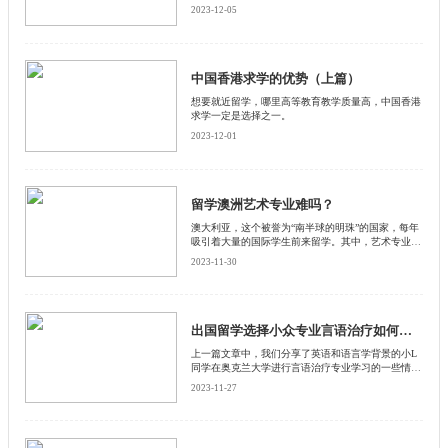
交桥，打造了自我选择、自我发展、因材施教、人人
2023-12-05
成才的成长通道。其构建的 政府调控、社会参与、
学校自治三方协同治理体系，让政府从微观管理走向
宏观管理，形成了政府、学校、社会在教育管理上的
和谐关系。
中国香港求学的优势（上篇）
想要就近留学，哪里高等教育教学质量高，中国香港
求学一定是选择之一。
2023-12-01
留学澳洲艺术专业难吗？
澳大利亚，这个被誉为“南半球的明珠”的国家，每年
吸引着大量的国际学生前来留学。其中，艺术专业的
留学生占据了一部分。那么，留学澳洲艺术专业难
2023-11-30
吗？启德小编从课程难度、语言要求、创新思维和就
业前景四个方面进行详细的解答。
出国留学选择小众专业言语治疗如何？新西兰篇(三)
上一篇文章中，我们分享了英语和语言学背景的小L
同学在奥克兰大学进行言语治疗专业学习的一些情
况，给大家增加了不少对这个专业感性与现实的认
2023-11-27
识。