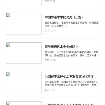
2023-12-05
成才的成长通道。其构建的 政府调控、社会参与、
学校自治三方协同治理体系，让政府从微观管理走向
宏观管理，形成了政府、学校、社会在教育管理上的
和谐关系。
中国香港求学的优势（上篇）
想要就近留学，哪里高等教育教学质量高，中国香港
求学一定是选择之一。
2023-12-01
留学澳洲艺术专业难吗？
澳大利亚，这个被誉为“南半球的明珠”的国家，每年
吸引着大量的国际学生前来留学。其中，艺术专业的
留学生占据了一部分。那么，留学澳洲艺术专业难
2023-11-30
吗？启德小编从课程难度、语言要求、创新思维和就
业前景四个方面进行详细的解答。
出国留学选择小众专业言语治疗如何？新西兰篇(三)
上一篇文章中，我们分享了英语和语言学背景的小L
同学在奥克兰大学进行言语治疗专业学习的一些情
况，给大家增加了不少对这个专业感性与现实的认
2023-11-27
识。