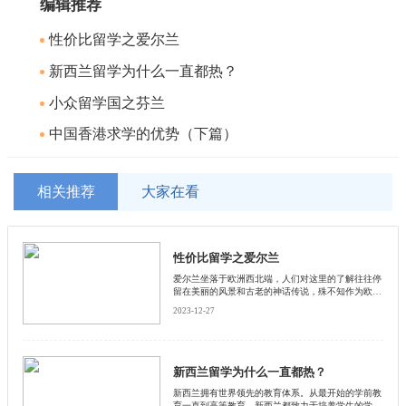
编辑推荐
性价比留学之爱尔兰
新西兰留学为什么一直都热？
小众留学国之芬兰
中国香港求学的优势（下篇）
相关推荐
大家在看
性价比留学之爱尔兰
爱尔兰坐落于欧洲西北端，人们对这里的了解往往停
留在美丽的风景和古老的神话传说，殊不知作为欧洲
经济发展速度最快的国家之一。其完备的高超的教育
2023-12-27
设施和教育水平也堪称世界一流。尽管相邻，到爱尔
兰留学的学生群体却不像英国那么庞大。
新西兰留学为什么一直都热？
新西兰拥有世界领先的教育体系。从最开始的学前教
育一直到高等教育，新西兰都致力于培养学生的学习