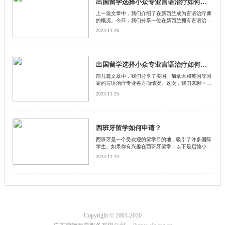
出国留学选择小众专业言语治疗如何？新西兰篇(二)
上一篇文章中，我们介绍了在新西兰成为言语治疗师
的概况。今日，我们分享一位在新西兰拥有言语治疗
师学习经验的小伙伴的亲身经历，给大家一个有关言
2023-11-26
语治疗师的感性认识。
出国留学选择小众专业言语治疗如何？新西兰篇(一)
前几篇文章中，我们分享了美国、加拿大和英国等国
家的言语治疗专业各方面情况。这次，我们来聊一聊
新西兰的有关情况。
2023-11-25
西班牙留学如何申请？
西班牙是一个受欢迎的留学目的地，吸引了许多国际
学生。如果你有兴趣在西班牙留学，以下是启德小编
整理的一些关键步骤和要求，帮助你了解如何申请。
2023-11-14
Copyright © 2003-2020