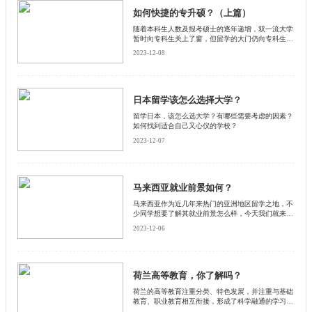
习10—11个月的语言，第二年8月通过入学考试即可
如何快捷的专升硕？（上篇）
入读。相比于普通申请途经的国际生而言，没有语言
随着本科生人数及报考硕士的逐年递增，双一流大学
要求，可以提前前往意大利学习语言适应环境。
暂时向专科生关上了窗，但留学的大门仍向专科生敞
开。专科生留学的路径主要有两种——通过转学分的
2023-12-08
方式插班读本科，或者直接申请硕士，下面将为读者
介绍4个留学热门地的专科生留学攻略。
日本留学该怎么选择大学？
留学日本，该怎么选大学？有哪些需要考虑的因素？
如何找到适合自己又心仪的学校？
2023-12-07
马来西亚就业前景如何？
马来西亚作为近几年来热门的亚洲地区留学之地，不
少同学想要了解其就业前景怎么样，今天我们就来一
起看看留学马来西亚后，都有哪些就业方向？
2023-12-06
荷兰高等教育，你了解吗？
​荷兰的高等教育注重分类、特色发展，并注重与基础
教育、职业教育相互衔接，形成了科学融通的学习立
交桥，打造了自我选择、自我发展、因材施教、人人