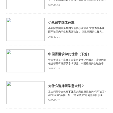
能力和实践技能。在这个国家，学习历程并非是一条
2023-12-26
向远方延伸的平路，而是一座不断上升的阶梯。每升
高一个年级，学生都能收获相应的学习能力，而非只
有知识的机械积累。而这些成果都基于新西兰独具特
色又颇有成效的教学方法。小班授课、丰富的特 色
学科选择、相对自由灵活的探究式学习方式，锻炼了
小众留学国之芬兰
学生独立、创造性和批判性思考的能力，促使学生团
小众留学国家多数因为语言小众或者 宣传力度不够
队协作，使得新西兰院校的毕业生在学术、实践、社
而不被国内学生和家庭熟知， 但这些国家往往具备
交能力等方面获得全面综合发展，并能够迅速学习接
杰出的师资力量和教 育资源，同时留学费用相对低
受新鲜事物，适应不断变化的环境，成为最受世界雇
2023-12-21
廉，奖学金申 请难度低，因此小众留学国家也成为
主欢迎的群体之一。
不错的选择。
中国香港求学的优势（下篇）
​中国香港是一座拥有丰富历史文化的城市，这里的高
校也都具有深厚的学术积淀。中国香港的金融业非常
发达，在全球享有极高的竞争力，这也为中国香港高
2023-12-18
校金融专业的发展提供了基础。中国香港的大学金融
专业名列世界前茅，吸引着世界各国的学子慕名前
往。
为什么选择留学意大利？
​意大利留学火热离不开意大利政府推出的“马可波罗”
和“图兰朵”两项计划。“马可波罗”计划是中国学生
（艺术生和非艺术生）申 请意大利公立综合类大学
2023-12-12
或理工大学的途径。“图兰朵”计划是中国学生（艺术
生）申请意大利国立美院或者音乐学院与部分私立美
院的途径。通过这两个项目留学意大利的学 生只需
要在国内预注册，选择学校专业，然后前往意大利学