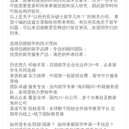
迅速，能够在较短的时间内完成学位要求。而另一些学生
可能需要更多时间来掌握技能和深入研究，因此留学时间
可能会相对较长。
以上是关于“以色列音乐硕士留学几年？”的相关介绍。 希
望小编的这篇文章能给你带来帮助。有任何其他关于留学
问题，可以来启德教育官网进行留言资讯，欢迎同学们的
到来。
选择启德留学的四大理由
值得信赖的留学品牌；专业的顾问团队；
优质的留学服务产品；满意的申请结果；
历史悠久 经验丰富 - 启德留学企业化运作20+年，众多留
学生共同选择
资质权威 实力雄厚 - 中国第一批获得自费，留学中介服务
资格
团队卓越 服务专业 - 业内留学专家+海归顾问+外籍服务团
队，多维度助力梦校申请
网点众多 覆盖全球 - 国内25+分公司，多个办事处及数家
海外公司
渠道可靠 院校荟萃 - 全球数千院校合作留学教育平台 定
期举办线上+线下国际教育展
如何选专业/院校/国家？ 如何掌握留学申请一手信息？