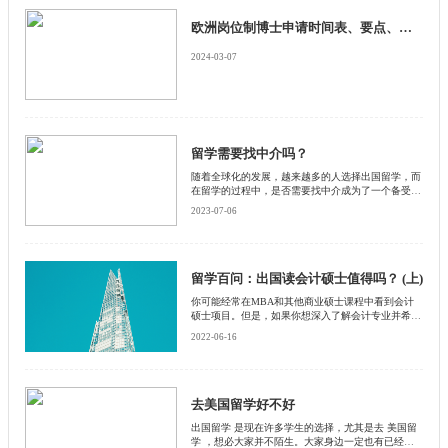
欧洲岗位制博士申请时间表、要点、申请流程和材料要求（二）
2024-03-07
留学需要找中介吗？
随着全球化的发展，越来越多的人选择出国留学，而
在留学的过程中，是否需要找中介成为了一个备受争
议的话题。有人认为，找中介可以帮助自己更好地了
2023-07-06
解留学信息，提供专业的咨询和服务，而有人则认
为，找中介会增加留学费用，存在欺诈和不诚信的风
险。那么，留学需要找中介吗？本文将从多个角度进
行分析。
留学百问：出国读会计硕士值得吗？ (上)
你可能经常在MBA和其他商业硕士课程中看到会计
硕士项目。但是，如果你想深入了解会计专业并希望
获得顶流的会计工作，那么会计硕士可能是适合你的
2022-06-16
学位。
去美国留学好不好
出国留学 是现在许多学生的选择，尤其是去 美国留
学 ，想必大家并不陌生。大家身边一定也有已经出