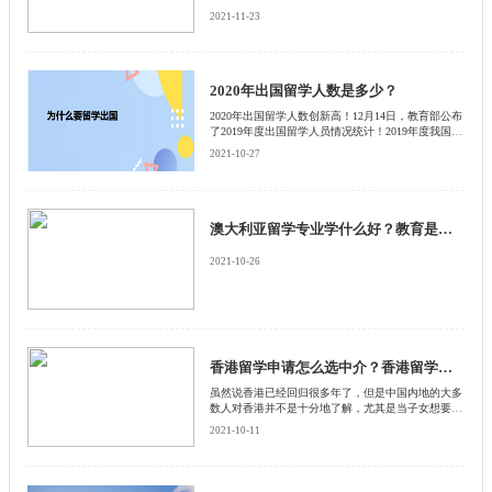
国的学生或者想要出国留学的学生，他们经常会问
2021-11-23
去美国留学好不好 ?怎样申请去美国留学。 美国大学
学制灵活，转学容易
2020年出国留学人数是多少？
2020年出国留学人数创新高！12月14日，教育部公布
了2019年度出国留学人员情况统计！2019年度我国出
国留学人员总数为70.35万人，较上一年度增加4.14万
2021-10-27
人，增长6.25%；各类留学回国人员总数为58.03万
人，较上一年度增加6.09万人，增长11.73%。1978至
2019年度，各类出国留学人员累计达656.06万人，其
中165.62万人正在国外进行相关阶段的学习或研究；
490.44万人已完成学业，423.17万人在完成学业后选
澳大利亚留学专业学什么好？教育是热门专业吗？
择回国发展，占已完成学业群体的86.28%。
2021-10-26
香港留学申请怎么选中介？香港留学申请什么重要？
虽然说香港已经回归很多年了，但是中国内地的大多
数人对香港并不是十分地了解，尤其是当子女想要到
香港留学的时候，他们更是无从下手
2021-10-11