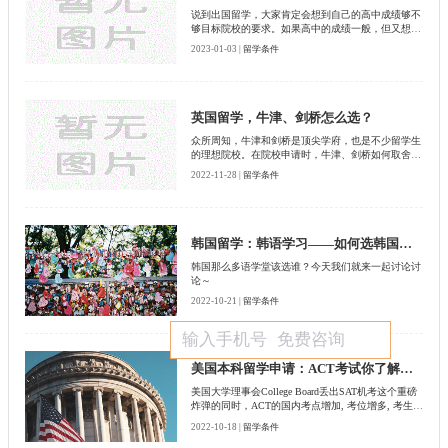
说到出国留学，大家肯定会想到自己的高中成绩够不
够目标院校的要求。如果高中的成绩一般，但又想去
加拿大留学，那申请加拿大的学院是个好的选择吗？
2023-01-03 |
留学条件
今天小编就来带大家了解加拿大学院的教育体制。
英国留学，牛津、剑桥怎么选？
众所周知，牛津和剑桥是顶尖学府，也是不少留学生
的理想院校。在院校申请时，牛津、剑桥如何取舍，
怎么选择呢？为了让大家更好地选择适合自己的院
2022-11-28 |
留学条件
校，我们来详细了解一下牛津、剑桥之间的不同点。
韩国留学：韩语学习——如何选韩国语学堂？
韩国那么多语学堂该选谁？今天我们就来一起讨论讨
论～
2022-10-21 |
留学条件
美国本科留学申请：ACT考试你了解吗？
美国大学理事会College Board丢出SAT机考这个重磅
炸弹的同时，ACT的国内考点增加, 考位增多, 考生人
数也在上升。那么，选择参加ACT考试的同学, 2023
2022-10-18 |
留学条件
年备考之路该怎么走?