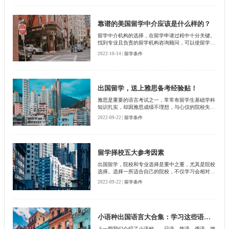
靠谱的美国留学中介应该是什么样的？
留学中介机构的选择，在留学申请过程中十分关键。
找到专业且负责的留学机构咨询顾问，可以使留学申
请过程事半功倍。今天，我们就聊一聊留学中介的选
2022-10-14 |
留学条件
择和推荐问题。
出国留学，送上雅思备考经验贴！
雅思是重要的语言考试之一，常常有留学生基础学科
知识扎实，却因雅思成绩不理想，与心仪的院校失之
交臂。那么，有哪些雅思备考通用经验，可以帮助到
2022-09-22 |
留学条件
雅思成绩薄弱的同学呢？下面，我们来一起看看！
留学择校五大参考因素
出国留学，院校和专业选择是重中之重，尤其是院校
选择。选择一所适合自己的院校，不仅学习会相对轻
松，也能更好地融入留学地的生活。那么，留学择校
2022-09-22 |
留学条件
有哪些参考因素呢？下面，小编为大家总结了五个留
学择校的参考因素，供大家参考。
小语种出国语言大合集：学习这些语种你了解多少（下篇）
上一期我们介绍了小语种——日语、韩语、俄语、德