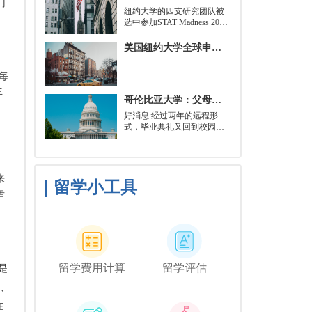
门
就可以开始就读这类项目：
​纽约大学的四支研究团队被
即先参加几门先修课程，通
选中参加STAT Madness 2022
常包括程序语言，如
竞赛，这是一项受大学篮球
Python、微积分和计算机科
三月疯狂启发的健康和科学
美国纽约大学全球申请群体规模不断扩大
学相关课程。
领域最佳创新线上锦标赛。
每
生
哥伦比亚大学：父母参加毕业典礼可以做什么？
好消息:经过两年的远程形
式，毕业典礼又回到校园了!
但更复杂的是:你现在需要取
悦你的家人。那里会有很多
与毕业相关的活动，但你可
能想和他们一起去纽约短途
来
旅行，或者如果你想和你的
留学小工具
居
朋友们共度时光，也许你可
以鼓励你的家人独自探索这
座城市。
留学费用计算
留学评估
是
思、
在