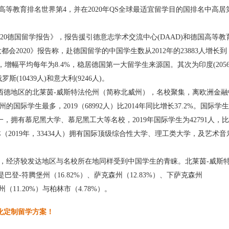
国高等教育排名世界第4，并在2020年QS全球最适宜留学目的国排名中高居
2020德国留学报告》，报告援引德意志学术交流中心(DAAD)和德国高等教
都会2020》报告称，赴德国留学的中国学生数从2012年的23883人增长到
.2%，增幅平均每年为8.4%，稳居德国第一大留学生来源国。其次为印度(2056
罗斯(10439人)和意大利(9246人)。
的西德地区的北莱茵-威斯特法伦州（简称北威州），名校聚集，离欧洲金融
州的国际学生最多，2019（68992人）比2014年同比增长37.2%。国际学
拥有慕尼黑大学、慕尼黑工大等名校，2019年国际学生为42791人，
柏林（2019年，33434人）拥有国际顶级综合性大学、理工类大学，及艺术音
据显示，经济较发达地区与名校所在地同样受到中国学生的青睐。北莱茵-威斯
巴登-符腾堡州（16.82%）、萨克森州（12.83%）、下萨克森州
州（11.20%）与柏林市（4.78%）。
化定制留学方案！