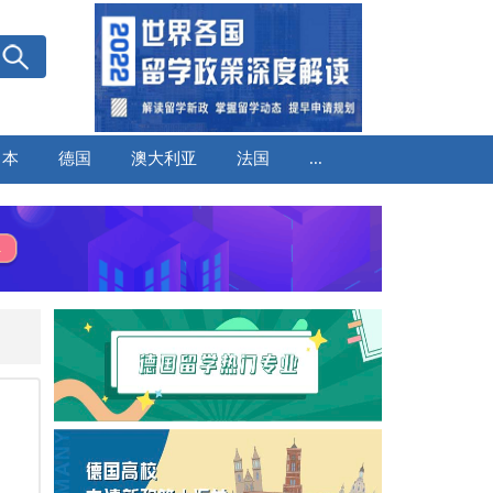
日本
德国
澳大利亚
法国
...