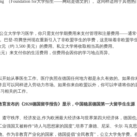
lzulassung （Foundation for大学招生——网站是德文的）。这同样适用于其他热
的公立大学学习医学，你只需支付学期费用来支付管理和注册费用——通常
。然而， 巴登-符腾堡州现在重新引入了非欧盟学生的学费，这意味着非欧盟学
 欧元（约 3,500 美元）的费用。私立大学将收取相当高的费用。
,800 美元）来支付你的生活费用，但费用会因你的学习地点而异。
以开始从事医生工作。医疗执照在德国任何地方都是永久有效的。如果你
并且可以同样进入劳动力市场。如果你来自欧盟以外，你可以申请将你的
学习相关的工作。
教育发布的《2020德国留学报告》显示，
中国稳居德国第一大留学生生源
、遵守秩序、经济发达,作为
欧洲最大经济体与
世界第四大经济体，德国也
业强国又被称作“诗人与思想家的国度”,培养了康德、尼采、卡尔·马克
物。作为非教育产业化的国家，德国提倡“全民教育”，公立大学免学费。