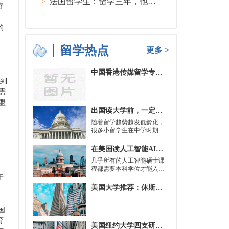
>
法国留学生：留学三年，他在孤独中找到内心的力量
疗
的
留学热点
更多 >
中国香港传媒留学专业分类及申请要求
达到
需
盟
出国读大学前，一定要培养的基本生活技能有哪些？
随着留学趋势越发低龄化，
，
很多小留学生在中学时期就
被送到了国外，而这一切，
其实都是为了大学生活做准
在美国读人工智能AI硕士入学条件及大学推荐
备。
几乎所有的人工智能硕士课
程都需要本科学位才能入
学。好消息是，你并不总是
于
需要特定领域的本科学位。
美国大学推荐：休斯顿的大学
有些学校需要计算机科学学
士学位或相关领域。也有项
目不需要这些要求，转而要
国
求实践经验。在大多数情况
育
美国纽约大学四支研究团队被选中参加STAT Madness 2022竞赛
下，你只需要一个理论基础