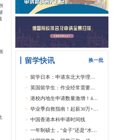
所
硕
域
医
留学快讯
换一批
>
留学日本：申请东北大学理工类硕士课程大多要求先获得教授内诺
>
英国留学生：作业经常需要熬夜完成
>
港校内地生申请数量激增！40人抢1学位？
>
毕业季自救指南！起薪30万+ 不愧是00后都偏爱的留学国家TOP1
此
>
中国香港本科申请时间线
>
一年制硕士，“金子”还是“水货”？