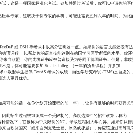
考试，这是一项国家标准化考试。参加并通过考试后，你可以申请你的医
名医学专家，这取决于你专攻的学科，可能还需要五到六年的时间。为此
stDaF 或 DSH 等考试中以高分证明这一点。如果你的语言技能还没有
的德语课程 ，以帮助你的语言技能达到在德国学习医学所需的水平。你还
果你来自欧盟，你的离境证书应被普遍接受为等同于德国证书。但是，非欧
，你可能需要参加 Studienkolleg （一年的预备课程）并参加
学可能还要求非欧盟学生提供 TestAS 考试的成绩，而医学研究考试 (TMS)是自愿的
候选人更具优势。
如果可能的话，在你计划开始课程的前一年），让你有足够的时间获得关
，因此招生过程被组织成一个受限制的、高度选择性的招生政策，称为
有两种类型，在这种情况下，它被称为中央限制的NC。录取过程因大学而异。如果你从德
你来自欧盟国家（或来自列支敦士登、冰岛或挪威），你应该通过高等教