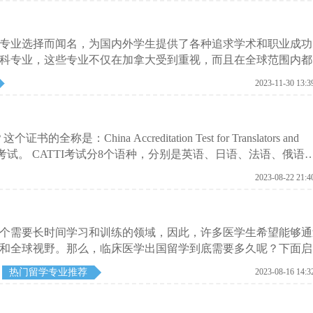
专业选择而闻名，为国内外学生提供了各种追求学术和职业成功
科专业，这些专业不仅在加拿大受到重视，而且在全球范围内都
2023-11-30 13:3
是：China Accreditation Test for Translators and
专业资格考试。 CATTI考试分8个语种，分别是英语、日语、法语、俄语
韩国语；四个等级，即：资深翻译；一级口译、笔译翻译；二级
2023-08-22 21:4
两大类别，即：笔译、口译，口译又分交替传译和同声传译两个
个需要长时间学习和训练的领域，因此，许多医学生希望能够通
和全球视野。那么，临床医学出国留学到底需要多久呢？下面启
热门留学专业推荐
2023-08-16 14:3