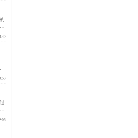
的
具
9:49
、
口
0:53
专
过
德
2:06