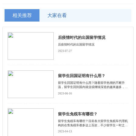
相关推荐
大家在看
后疫情时代的出国留学情况
后疫情时代的出国留学情况
2023-07-27
留学生回国证明有什么用？
留学生回国证明有什么用？随着留学热潮的不断升
温，留学生回到国内就业或继续深造的越来越多，留
学生回国证明也逐渐受到大家的关注。以下启德小编
2023-06-16
将为您介绍留学生回国证明的作用及其办理要点。
留学生免税车有哪些？
留学生免税车有哪些？目前各大留学生免税车代理机
构的在售免税车都多达上百款，不少留学生一时之间
也难以下定决心做出选择。下面启德小编为大家详细
2023-04-13
介绍一下。