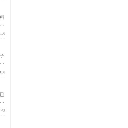
料
力
1:50
子
就
3:30
已
高
1:33