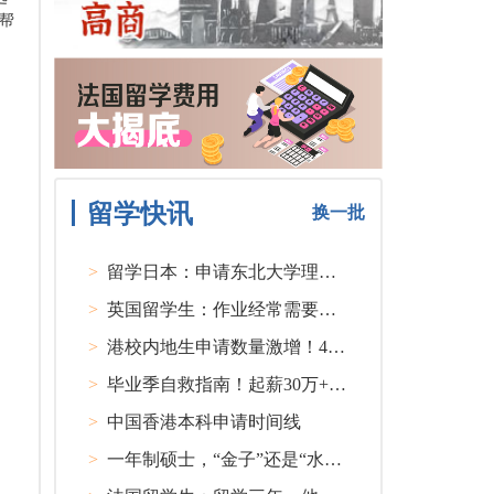
帮
留学快讯
换一批
>
留学日本：申请东北大学理工类硕士课程大多要求先获得教授内诺
>
英国留学生：作业经常需要熬夜完成
>
港校内地生申请数量激增！40人抢1学位？
>
毕业季自救指南！起薪30万+ 不愧是00后都偏爱的留学国家TOP1
>
中国香港本科申请时间线
>
一年制硕士，“金子”还是“水货”？