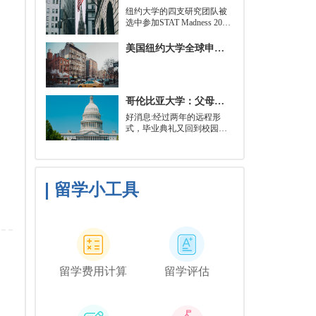
就可以开始就读这类项目：
​纽约大学的四支研究团队被
即先参加几门先修课程，通
选中参加STAT Madness 2022
常包括程序语言，如
竞赛，这是一项受大学篮球
Python、微积分和计算机科
三月疯狂启发的健康和科学
美国纽约大学全球申请群体规模不断扩大
学相关课程。
领域最佳创新线上锦标赛。
哥伦比亚大学：父母参加毕业典礼可以做什么？
好消息:经过两年的远程形
式，毕业典礼又回到校园了!
但更复杂的是:你现在需要取
悦你的家人。那里会有很多
与毕业相关的活动，但你可
能想和他们一起去纽约短途
旅行，或者如果你想和你的
留学小工具
朋友们共度时光，也许你可
以鼓励你的家人独自探索这
座城市。
留学费用计算
留学评估