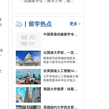
>
法国留学生：留学三年，他在孤独中找到内心的力量
要
留学热点
更多 >
的
中国香港传媒留学专业分类及申请要求
关
出国读大学前，一定要培养的基本生活技能有哪些？
一
随着留学趋势越发低龄化，
很多小留学生在中学时期就
被送到了国外，而这一切，
其实都是为了大学生活做准
在美国读人工智能AI硕士入学条件及大学推荐
之
备。
几乎所有的人工智能硕士课
程都需要本科学位才能入
学。好消息是，你并不总是
需要特定领域的本科学位。
美国大学推荐：休斯顿的大学
有些学校需要计算机科学学
士学位或相关领域。也有项
目不需要这些要求，转而要
求实践经验。在大多数情况
美国纽约大学四支研究团队被选中参加STAT Madness 2022竞赛
下，你只需要一个理论基础