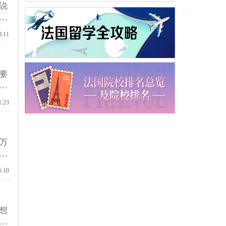
说
留
3:11
要
备
1:23
万
和
6:10
想
哪