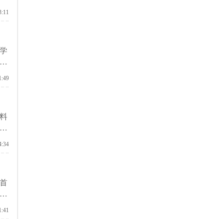
3:11
学
和
1:49
料
解
4:34
首
启
1:41