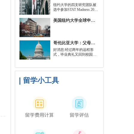
就可以开始就读这类项目：
​纽约大学的四支研究团队被
即先参加几门先修课程，通
选中参加STAT Madness 2022
常包括程序语言，如
竞赛，这是一项受大学篮球
Python、微积分和计算机科
三月疯狂启发的健康和科学
美国纽约大学全球申请群体规模不断扩大
学相关课程。
领域最佳创新线上锦标赛。
哥伦比亚大学：父母参加毕业典礼可以做什么？
好消息:经过两年的远程形
式，毕业典礼又回到校园了!
但更复杂的是:你现在需要取
悦你的家人。那里会有很多
与毕业相关的活动，但你可
能想和他们一起去纽约短途
旅行，或者如果你想和你的
留学小工具
朋友们共度时光，也许你可
以鼓励你的家人独自探索这
座城市。
留学费用计算
留学评估