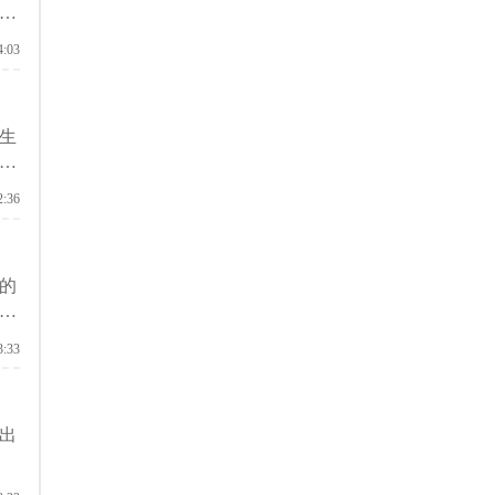
，
4:03
生
助
2:36
的
要
3:33
出