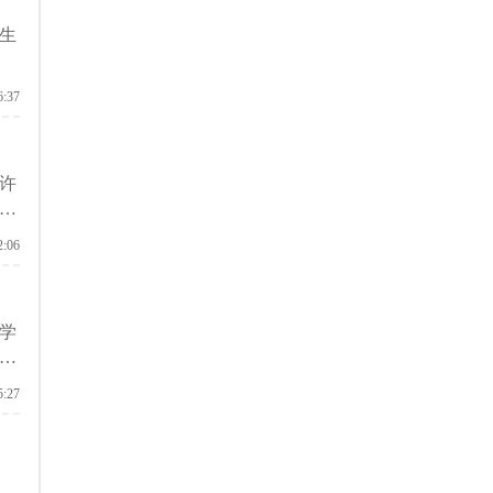
生
6:37
许
启
2:06
学
分
5:27