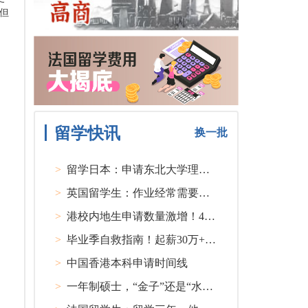
但
留学快讯
换一批
>
留学日本：申请东北大学理工类硕士课程大多要求先获得教授内诺
>
英国留学生：作业经常需要熬夜完成
>
港校内地生申请数量激增！40人抢1学位？
>
毕业季自救指南！起薪30万+ 不愧是00后都偏爱的留学国家TOP1
>
中国香港本科申请时间线
>
一年制硕士，“金子”还是“水货”？