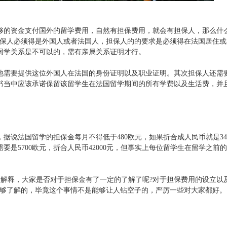
够的资金支付国外的留学费用，自然有担保费用，就会有担保人，那么什
担保人必须得是外国人或者法国人，担保人的的要求是必须得在法国居住或
同学关系是不可以的，需有亲属关系证明才行。
他需要提供这位外国人在法国的身份证明以及职业证明。其次担保人还需
。保证书当中应该承诺保留该留学生在法国留学期间的所有学费以及生活费，并
据说法国留学的担保金每月不得低于480欧元，如果折合成人民币就是34
是5700欧元，折合人民币42000元，但事实上每位留学生在留学之前
多解释，大家是否对于担保金有了一定的了解了呢?对于担保费用的设立以
能够了解的，毕竟这个事情不是能够让人钻空子的，严厉一些对大家都好。