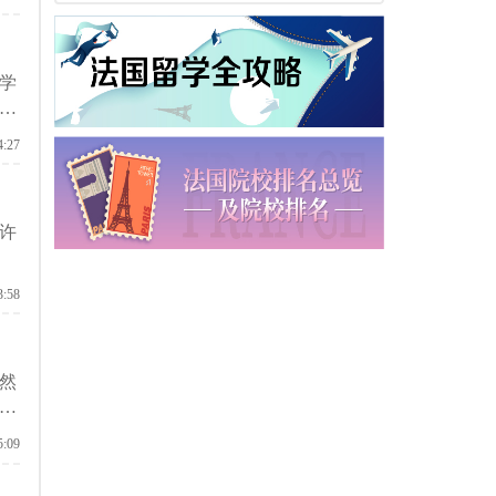
学
济
4:27
许
3:58
然
可
5:09