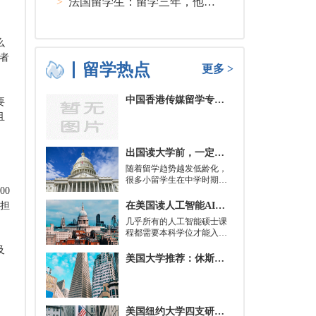
>
法国留学生：留学三年，他在孤独中找到内心的力量
么
者
留学热点
更多 >
中国香港传媒留学专业分类及申请要求
要
且
出国读大学前，一定要培养的基本生活技能有哪些？
随着留学趋势越发低龄化，
很多小留学生在中学时期就
00
被送到了国外，而这一切，
其实都是为了大学生活做准
在美国读人工智能AI硕士入学条件及大学推荐
的担
备。
几乎所有的人工智能硕士课
程都需要本科学位才能入
学。好消息是，你并不总是
及
需要特定领域的本科学位。
美国大学推荐：休斯顿的大学
有些学校需要计算机科学学
士学位或相关领域。也有项
目不需要这些要求，转而要
求实践经验。在大多数情况
美国纽约大学四支研究团队被选中参加STAT Madness 2022竞赛
下，你只需要一个理论基础