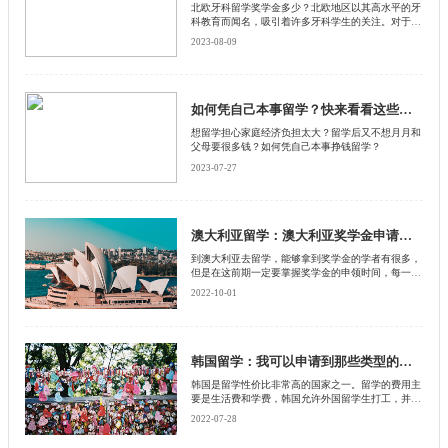
北欧牙科留学奖学金多少？北欧地区以其高水平的牙
科教育而闻名，吸引着许多牙科学生的关注。对于有
意前往北欧留学的学生来说，了解北欧牙科留学奖学
2023-08-09
金的情况是至关重要的。启德小编将为大家介绍北欧
牙科留学奖学金的金额和相关信息，并按照分段的方
式详细说明每个国家的奖学金情况。
如何凭自己本事留学？快来看看这些方法
想留学担心家庭经济负担太大？留学后又不想月月和
父母要很多钱？如何凭自己本事挣钱留学？
2023-07-27
澳大利亚留学：澳大利亚奖学金申请时间
到澳大利亚去留学，能够拿到奖学金的学者有很多，
但是在这前期一定要掌握奖学金的申领时间，每一种
奖学金的申领时间都是不一样的，而且在澳大利亚种
2022-10-01
类繁多的奖学金，但是领取的数额却是相当有限的，
甚至一个种类的奖学金只有一个领取的机会，如果说
不知道申领时间的话，那么只会错失了这个机会。下
面由北京启德留学中介来为大家讲解，澳大利亚留学
奖学金的申领时间。
韩国留学：我可以申请到那些类型的奖学金？
韩国是留学性价比非常高的国家之一。留学的费用主
要是生活费和学费，韩国允许外国留学生打工，并且
时薪很高，打工、兼职的收入完全可以覆盖日常开
2022-07-28
销。而学费方面，韩国大学都有为外国留学生设置的
奖学金，并且金额比较可观，今天我们就一起来了解