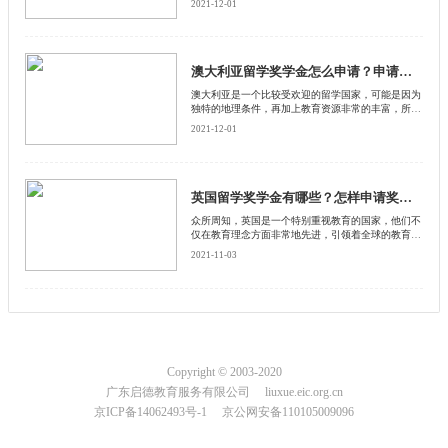
2021-12-01
的，来到德国留学的小伙伴是比较多的，但是德国的
留学费用确实也不便宜，下面来和启德留学网了解一
下德国留学奖学金怎么领取。
澳大利亚留学奖学金怎么申请？申请条件是什么？
澳大利亚是一个比较受欢迎的留学国家，可能是因为
独特的地理条件，再加上教育资源非常的丰富，所以
来到澳洲留学的小伙伴是比较多的，但是如果来到澳
2021-12-01
洲留学的话，想要领取奖学金也是需要满足条件的。
下面来和启德留学网了解一下，澳大利亚留学奖学金
怎么申请？
英国留学奖学金有哪些？怎样申请奖学金？
众所周知，英国是一个特别重视教育的国家，他们不
仅在教育理念方面非常地先进，引领着全球的教育，
而且在资金方面也会对留学生开设有很多奖学金
2021-11-03
Copyright © 2003-2020
广东启德教育服务有限公司 liuxue.eic.org.cn
京ICP备14062493号-1 京公网安备110105009096