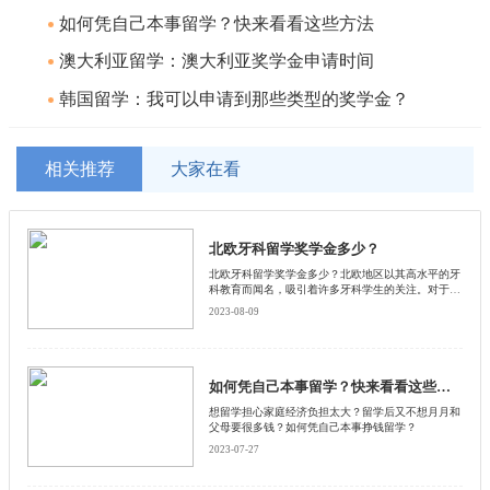
如何凭自己本事留学？快来看看这些方法
澳大利亚留学：澳大利亚奖学金申请时间
韩国留学：我可以申请到那些类型的奖学金？
相关推荐
大家在看
北欧牙科留学奖学金多少？
北欧牙科留学奖学金多少？北欧地区以其高水平的牙
科教育而闻名，吸引着许多牙科学生的关注。对于有
意前往北欧留学的学生来说，了解北欧牙科留学奖学
2023-08-09
金的情况是至关重要的。启德小编将为大家介绍北欧
牙科留学奖学金的金额和相关信息，并按照分段的方
式详细说明每个国家的奖学金情况。
如何凭自己本事留学？快来看看这些方法
想留学担心家庭经济负担太大？留学后又不想月月和
父母要很多钱？如何凭自己本事挣钱留学？
2023-07-27