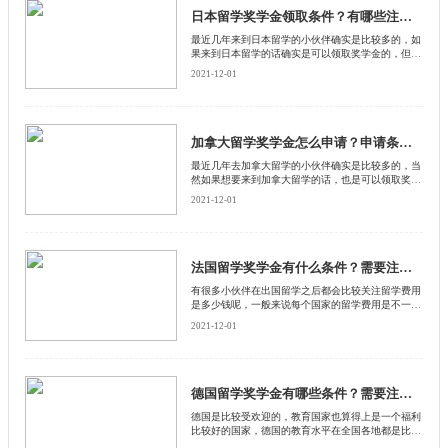
日本留学奖学金领取条件？有哪些注意事项？
​最近几年来到日本留学的小伙伴确实是比较多的，如
果来到日本留学的话确实是可以领取奖学金的，但是
在领取奖学金的过程中是有一定注意事项的，是根据
2021-12-01
我们的实际情况来决定的，下面来和启德留学网了解
一下日本留学奖学金怎么领取。
加拿大留学奖学金怎么申请？申请条件是什么？
​最近几年去加拿大留学的小伙伴确实是比较多的，当
然如果想要来到加拿大留学的话，也是可以领取奖学
金的，只不过在领取奖学金的过程中是有一定注意事
2021-12-01
项的，下面来和启德留学网了解一下，加拿大留学奖
学金怎么申请呢？
法国留学奖学金有什么条件？需要注意什么？
​有很多小伙伴在出国留学之后都会比较关注留学费用
是多少钱呢，一般来说每个国家的留学费用是不一样
的，而且部分的留学国家都是可以领取奖学金的，当
2021-12-01
然在领取奖学金的过程中是有一定注意事项的，下面
来和启德留学网了解一下，法国留学奖学金有什么领
取条件。
德国留学奖学金有哪些条件？需要注意什么？
​德国是比较受欢迎的，教育国家也算得上是一个福利
比较好的国家，德国的教育水平在全国各地都是比较
有名气的，特别是在科技方面的发展也是比较迅速