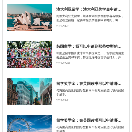
澳大利亚留学：澳大利亚奖学金申请时间
到澳大利亚去留学，能够拿到奖学金的学者有很多，
但是在这前期一定要掌握奖学金的申领时间，每一种
奖学金的申领时间都是不一样的，而且在澳大利亚种
2022-10-01
类繁多的奖学金，但是领取的数额却是相当有限的，
甚至一个种类的奖学金只有一个领取的机会，如果说
不知道申领时间的话，那么只会错失了这个机会。下
面由北京启德留学中介来为大家讲解，澳大利亚留学
奖学金的申领时间。
韩国留学：我可以申请到那些类型的奖学金？
韩国是留学性价比非常高的国家之一。留学的费用主
要是生活费和学费，韩国允许外国留学生打工，并且
时薪很高，打工、兼职的收入完全可以覆盖日常开
2022-07-28
销。而学费方面，韩国大学都有为外国留学生设置的
奖学金，并且金额比较可观，今天我们就一起来了解
一下。
留学奖学金：在英国读书可以申请哪些奖学金？【下】
与英国高质量的国际教育水平相对应的是比较高的留
学成本。
2022-03-11
留学奖学金：在英国读书可以申请哪些奖学金？【上】
与英国高质量的国际教育水平相对应的是比较高的留
学成本。