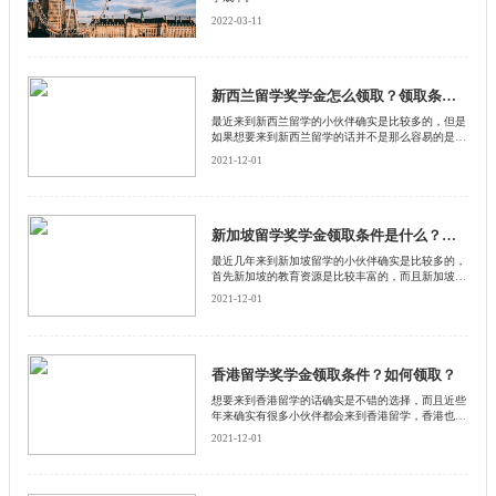
2022-03-11
新西兰留学奖学金怎么领取？领取条件是什么？
最近来到新西兰留学的小伙伴确实是比较多的，但是
如果想要来到新西兰留学的话并不是那么容易的是有
一定的注意事项的，而且在新西兰留学的话确实是可
2021-12-01
以领取到奖学金的，在每一个国家对于奖学金的规定
是不一样的，所以我们来了解一下新西兰奖学金怎么
领取，下面有启德留学网告诉你。
新加坡留学奖学金领取条件是什么？如何领取奖学金
最近几年来到新加坡留学的小伙伴确实是比较多的，
首先新加坡的教育资源是比较丰富的，而且新加坡的
消费水平并不是很高，算得上是在众多国家中比较便
2021-12-01
宜的，但一部分的家庭对于新加坡的留学费用还是无
力承担，下面来和启德留学网了解一下新加坡留学奖
金怎么领取。
香港留学奖学金领取条件？如何领取？
​想要来到香港留学的话确实是不错的选择，而且近些
年来确实有很多小伙伴都会来到香港留学，香港也是
比较受欢迎的留学胜地，但是香港的消费并不是一般
2021-12-01
的高，所以一部分的小伙伴来到香港留学的话想要领
取奖学金。下面来和启德留学网了解一下香港留学奖
学金怎么申请。