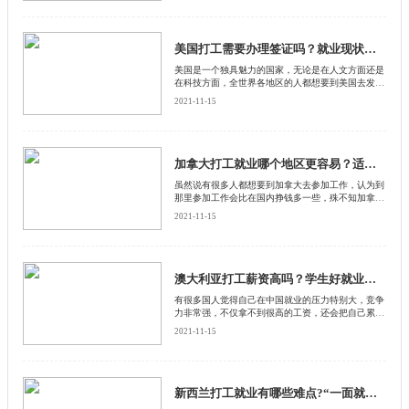
要注意什么？
美国打工需要办理签证吗？就业现状怎么样？
美国是一个独具魅力的国家，无论是在人文方面还是
在科技方面，全世界各地区的人都想要到美国去发
展。再加上有很多人都听说美国打工薪资待遇非常
2021-11-15
高。
加拿大打工就业哪个地区更容易？适合什么人？
虽然说有很多人都想要到加拿大去参加工作，认为到
那里参加工作会比在国内挣钱多一些，殊不知加拿大
也是一个地理面积非常大的国家，如果去不同的地区
2021-11-15
在参加就业方面会有着不一样的现状
澳大利亚打工薪资高吗？学生好就业吗？
有很多国人觉得自己在中国就业的压力特别大，竞争
力非常强，不仅拿不到很高的工资，还会把自己累个
半死，这时候他们经常听人说到外国打工薪资会更
2021-11-15
高，就业压力也不是很大
新西兰打工就业有哪些难点?“一面就死”是什么?