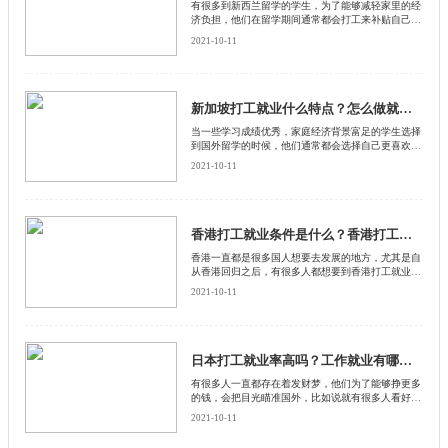
有很多到新西兰留学的学生，为了能够减轻家里的经
济负担，他们在留学期间通常都会打工来补贴自己的
生活费用。还有很多学生在新西兰留学毕业之后更想
2021-10-11
要留在那里工作
新加坡打工就业什么特点？怎么做就业机会更多？
当一些学习成绩优秀，家庭经济背景富足的学生选择
到国外留学的时候，他们通常都会选择自己更喜欢的
国家，这种情况的留学生，大多数在那个国家留学毕
2021-10-11
业之后，都是希望能够留在当地参加工作的
香港打工就业条件是什么？香港打工就业有哪些政策？
香港一直都是很多国人想要去发展的地方，尤其是自
从香港回归之后，有很多人都想要到香港打工就业，
其实香港打工就业是有很高门槛的，需要符合一定的
2021-10-11
条件才可以，下面启德留学网就给大家介绍一下香港
打工就业必须条件是什么？
日本打工就业率高吗？工作就业有哪些特点？
有很多人一直都存在着发财梦，他们为了能够挣更多
的钱，会把目光瞄准国外，比如说就有很多人看好到
日本去打工就业，觉得那里一定能够捞到很多钱，那
2021-10-11
么日本打工就业率高吗？