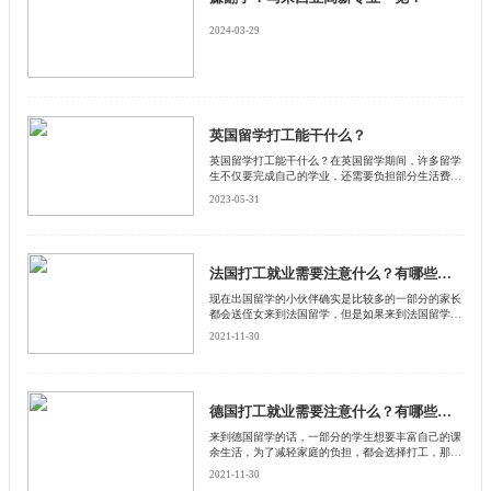
2024-03-29
英国留学打工能干什么？
英国留学打工能干什么？在英国留学期间，许多留学
生不仅要完成自己的学业，还需要负担部分生活费
用。为此，许多留学生会选择在业余时间打工来挣
2023-05-31
钱。英国留学生打工能干什么呢？以下是启德小编整
理的一些常见的打工岗位。
法国打工就业需要注意什么？有哪些需要注意的？
​现在出国留学的小伙伴确实是比较多的一部分的家长
都会送侄女来到法国留学，但是如果来到法国留学的
话，留学费用也不便宜，对于一般家庭来说这笔费用
2021-11-30
可不少，所以一部分的小伙伴会选择去法国一边留学
一边打工，来和启德留学网了解一下法国打工就业需
要注意什么。
德国打工就业需要注意什么？有哪些需要注意的？
来到德国留学的话，一部分的学生想要丰富自己的课
余生活，为了减轻家庭的负担，都会选择打工，那么
来到德国留学的话，在打工的过程中需要注意什么
2021-11-30
呢？来和启德留学网一起了解一下，德国打工就业需