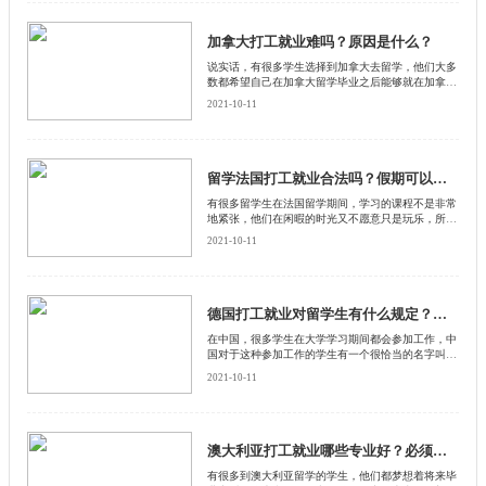
加拿大打工就业难吗？原因是什么？
说实话，有很多学生选择到加拿大去留学，他们大多
数都希望自己在加拿大留学毕业之后能够就在加拿大
就业，然而有很多人说加拿大打工就业非常困难
2021-10-11
留学法国打工就业合法吗？假期可以留在法国打工吗？
有很多留学生在法国留学期间，学习的课程不是非常
地紧张，他们在闲暇的时光又不愿意只是玩乐，所以
就想要参加一些打工。这样既可以挣一些金钱补贴自
2021-10-11
己的生活费用，又可以积攒一些工作方面的经验，同
时还能够融入到法国这个社会文化当中。
德国打工就业对留学生有什么规定？工作必须和学习专业相关吗？
在中国，很多学生在大学学习期间都会参加工作，中
国对于这种参加工作的学生有一个很恰当的名字叫做
学生工。其实不仅是在国内会有学生工，就是学生出
2021-10-11
国留学，也同样会去做学生工，因为做学生工可以赚
钱，补贴自己的日常开销
澳大利亚打工就业哪些专业好？必须要有雅思成绩吗？
有很多到澳大利亚留学的学生，他们都梦想着将来毕