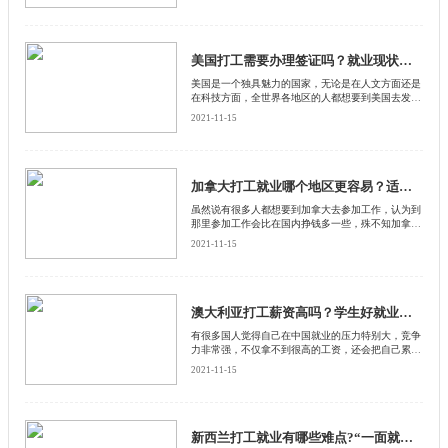
要注意什么？
美国打工需要办理签证吗？就业现状怎么样？
美国是一个独具魅力的国家，无论是在人文方面还是
在科技方面，全世界各地区的人都想要到美国去发
展。再加上有很多人都听说美国打工薪资待遇非常
2021-11-15
高。
加拿大打工就业哪个地区更容易？适合什么人？
虽然说有很多人都想要到加拿大去参加工作，认为到
那里参加工作会比在国内挣钱多一些，殊不知加拿大
也是一个地理面积非常大的国家，如果去不同的地区
2021-11-15
在参加就业方面会有着不一样的现状
澳大利亚打工薪资高吗？学生好就业吗？
有很多国人觉得自己在中国就业的压力特别大，竞争
力非常强，不仅拿不到很高的工资，还会把自己累个
半死，这时候他们经常听人说到外国打工薪资会更
2021-11-15
高，就业压力也不是很大
新西兰打工就业有哪些难点?“一面就死”是什么?