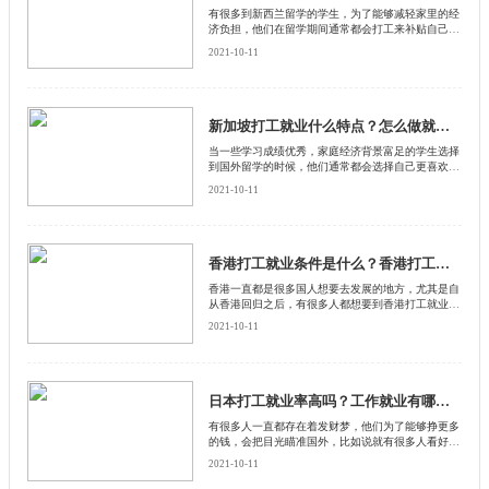
有很多到新西兰留学的学生，为了能够减轻家里的经
济负担，他们在留学期间通常都会打工来补贴自己的
生活费用。还有很多学生在新西兰留学毕业之后更想
2021-10-11
要留在那里工作
新加坡打工就业什么特点？怎么做就业机会更多？
当一些学习成绩优秀，家庭经济背景富足的学生选择
到国外留学的时候，他们通常都会选择自己更喜欢的
国家，这种情况的留学生，大多数在那个国家留学毕
2021-10-11
业之后，都是希望能够留在当地参加工作的
香港打工就业条件是什么？香港打工就业有哪些政策？
香港一直都是很多国人想要去发展的地方，尤其是自
从香港回归之后，有很多人都想要到香港打工就业，
其实香港打工就业是有很高门槛的，需要符合一定的
2021-10-11
条件才可以，下面启德留学网就给大家介绍一下香港
打工就业必须条件是什么？
日本打工就业率高吗？工作就业有哪些特点？
有很多人一直都存在着发财梦，他们为了能够挣更多
的钱，会把目光瞄准国外，比如说就有很多人看好到
日本去打工就业，觉得那里一定能够捞到很多钱，那
2021-10-11
么日本打工就业率高吗？