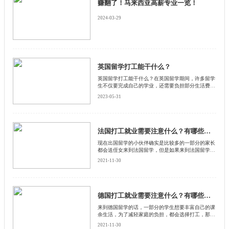
赚翻了！马来西亚高薪专业一览！
2024-03-29
英国留学打工能干什么？
英国留学打工能干什么？在英国留学期间，许多留学
生不仅要完成自己的学业，还需要负担部分生活费
用。为此，许多留学生会选择在业余时间打工来挣
2023-05-31
钱。英国留学生打工能干什么呢？以下是启德小编整
理的一些常见的打工岗位。
法国打工就业需要注意什么？有哪些需要注意的？
​现在出国留学的小伙伴确实是比较多的一部分的家长
都会送侄女来到法国留学，但是如果来到法国留学的
话，留学费用也不便宜，对于一般家庭来说这笔费用
2021-11-30
可不少，所以一部分的小伙伴会选择去法国一边留学
一边打工，来和启德留学网了解一下法国打工就业需
要注意什么。
德国打工就业需要注意什么？有哪些需要注意的？
来到德国留学的话，一部分的学生想要丰富自己的课
余生活，为了减轻家庭的负担，都会选择打工，那么
来到德国留学的话，在打工的过程中需要注意什么
2021-11-30
呢？来和启德留学网一起了解一下，德国打工就业需