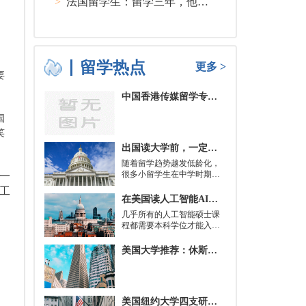
>
法国留学生：留学三年，他在孤独中找到内心的力量
留学热点
更多 >
要
。
中国香港传媒留学专业分类及申请要求
国
笑
出国读大学前，一定要培养的基本生活技能有哪些？
随着留学趋势越发低龄化，
很多小留学生在中学时期就
一
被送到了国外，而这一切，
工
其实都是为了大学生活做准
在美国读人工智能AI硕士入学条件及大学推荐
备。
几乎所有的人工智能硕士课
程都需要本科学位才能入
学。好消息是，你并不总是
需要特定领域的本科学位。
美国大学推荐：休斯顿的大学
有些学校需要计算机科学学
士学位或相关领域。也有项
目不需要这些要求，转而要
求实践经验。在大多数情况
美国纽约大学四支研究团队被选中参加STAT Madness 2022竞赛
下，你只需要一个理论基础