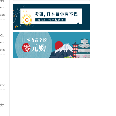
的
学
6:48
么
要
4:08
5:22
大