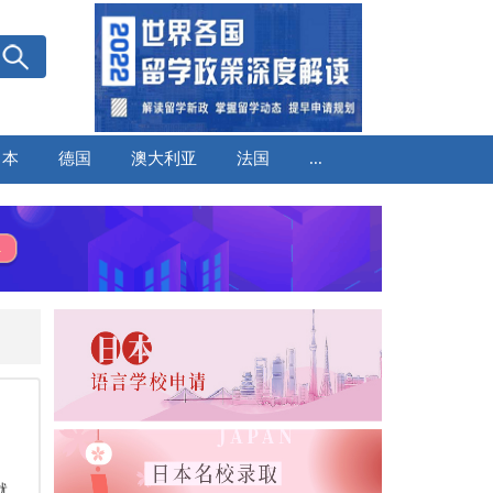
日本
德国
澳大利亚
法国
...
就