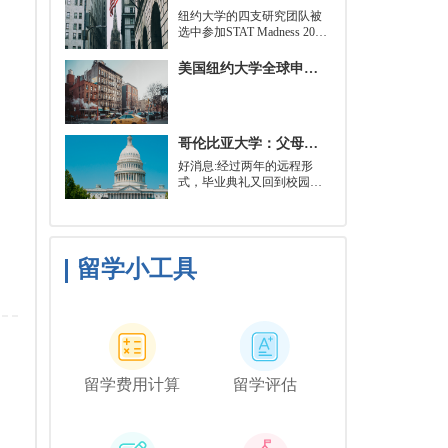
就可以开始就读这类项目：
​纽约大学的四支研究团队被
即先参加几门先修课程，通
选中参加STAT Madness 2022
常包括程序语言，如
竞赛，这是一项受大学篮球
Python、微积分和计算机科
三月疯狂启发的健康和科学
美国纽约大学全球申请群体规模不断扩大
学相关课程。
领域最佳创新线上锦标赛。
哥伦比亚大学：父母参加毕业典礼可以做什么？
好消息:经过两年的远程形
式，毕业典礼又回到校园了!
但更复杂的是:你现在需要取
悦你的家人。那里会有很多
与毕业相关的活动，但你可
能想和他们一起去纽约短途
旅行，或者如果你想和你的
留学小工具
朋友们共度时光，也许你可
以鼓励你的家人独自探索这
座城市。
留学费用计算
留学评估