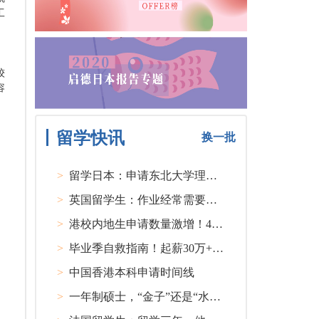
工
较
容
留学快讯
换一批
>
留学日本：申请东北大学理工类硕士课程大多要求先获得教授内诺
>
英国留学生：作业经常需要熬夜完成
>
港校内地生申请数量激增！40人抢1学位？
>
毕业季自救指南！起薪30万+ 不愧是00后都偏爱的留学国家TOP1
>
中国香港本科申请时间线
>
一年制硕士，“金子”还是“水货”？