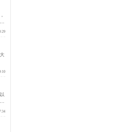
，
港
0:29
大
9:10
以
同
7:34