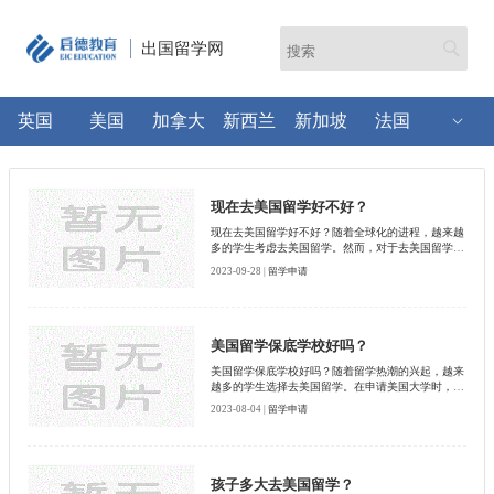
出国留学网
英国
美国
加拿大
新西兰
新加坡
法国
现在去美国留学好不好？
现在去美国留学好不好？随着全球化的进程，越来越
多的学生考虑去美国留学。然而，对于去美国留学的
利与弊，人们存在着不同的观点。启德小编为大家详
2023-09-28 |
留学申请
细介绍一下。
美国留学保底学校好吗？
美国留学保底学校好吗？随着留学热潮的兴起，越来
越多的学生选择去美国留学。在申请美国大学时，不
少学生会考虑申请一些保底学校作为备选。那么，美
2023-08-04 |
留学申请
国留学保底学校好吗？启德小编将对此进行探讨，以
帮助有意向的同学做出正确的决策。
孩子多大去美国留学？