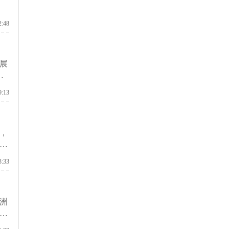
2:48
展
，
就
9:13
，
时
前
3:33
洲
中