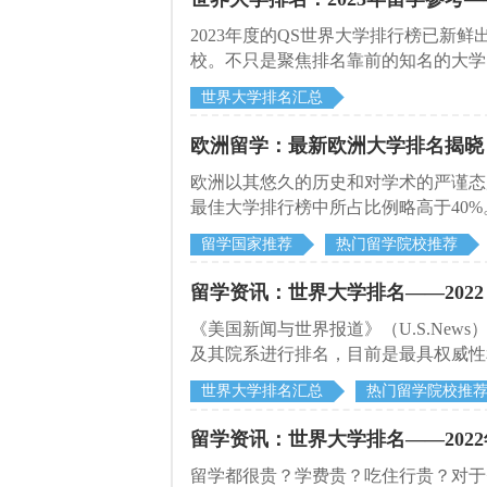
2023年度的QS世界大学排行榜已新鲜出
校。不只是聚焦排名靠前的知名的大学
的大学。
世界大学排名汇总
欧洲留学：最新欧洲大学排名揭晓
欧洲以其悠久的历史和对学术的严谨态
最佳大学排行榜中所占比例略高于40%
进行了排名。其中550多家在欧洲。英
留学国家推荐
热门留学院校推荐
101所英国大学也出现在排行榜中。
学中，瑞士的苏黎世联邦理工学院排名最
留学资讯：世界大学排名——2022 
其他排名前10的欧洲大学包括英国、
《美国新闻与世界报道》（U.S.New
及其院系进行排名，目前是最具权威性
的同学来说具有一定的参考价值。今天
世界大学排名汇总
热门留学院校推
研究生院上榜了呢？
留学资讯：世界大学排名——2022
留学都很贵？学费贵？吃住行贵？对于