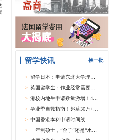
法
就
留学快讯
换一批
>
留学日本：申请东北大学理工类硕士课程大多要求先获得教授内诺
>
英国留学生：作业经常需要熬夜完成
>
港校内地生申请数量激增！40人抢1学位？
>
毕业季自救指南！起薪30万+ 不愧是00后都偏爱的留学国家TOP1
>
中国香港本科申请时间线
>
一年制硕士，“金子”还是“水货”？