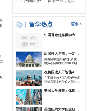
>
法国留学生：留学三年，他在孤独中找到内心的力量
的
留学热点
更多 >
在
中国香港传媒留学专业分类及申请要求
出国读大学前，一定要培养的基本生活技能有哪些？
中
随着留学趋势越发低龄化，
为高
很多小留学生在中学时期就
被送到了国外，而这一切，
其实都是为了大学生活做准
在美国读人工智能AI硕士入学条件及大学推荐
备。
的
几乎所有的人工智能硕士课
程都需要本科学位才能入
学。好消息是，你并不总是
需要特定领域的本科学位。
美国大学推荐：休斯顿的大学
有些学校需要计算机科学学
士学位或相关领域。也有项
目不需要这些要求，转而要
求实践经验。在大多数情况
美国纽约大学四支研究团队被选中参加STAT Madness 2022竞赛
下，你只需要一个理论基础