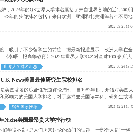
炉，2023年的QS世界大学排名囊括了来自世界各地的近1,500所
：今年的头部排名包括了来自欧洲、亚洲和北美洲等各个不同地
2022-09-21 11:0
度，吸引了不少留学生的前往。据最新报道显示，欧洲大学在全
。《泰晤士报高等教育》2022年世界大学排名对全球1600多所大
国的牛津大学在欧洲大学排行榜(以及总体排名)中独占鳌头，而
世界大学排名汇总
2022-08-26 19:5
西班牙是第二多代表的欧洲国家，有52个学校上榜。在欧洲大陆的
高，位列欧洲前五名，在2021年的世界大学排名中并列第14
U.S. News美国最佳研究生院校排名
瑞士和德国的大学，但英国大学占据了大部分。
s）是美国著名的综合性报道评论周刊，自1983年起，开始对美国
和影响力的美国大学排名，对于选择去美国读本科、研究生或博
我们就一起来看看在2022年度的美国研究生院排行榜中，都有
荐
留学国家推荐
2021-12-24 17:4
年Niche美国最昂贵大学排行榜
<留学贵不贵>是人们历来讨论的热门的话题，一部分人是“一棒