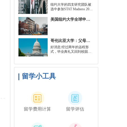
就可以开始就读这类项目：
​纽约大学的四支研究团队被
即先参加几门先修课程，通
选中参加STAT Madness 2022
常包括程序语言，如
竞赛，这是一项受大学篮球
Python、微积分和计算机科
三月疯狂启发的健康和科学
美国纽约大学全球申请群体规模不断扩大
学相关课程。
领域最佳创新线上锦标赛。
哥伦比亚大学：父母参加毕业典礼可以做什么？
好消息:经过两年的远程形
式，毕业典礼又回到校园了!
但更复杂的是:你现在需要取
悦你的家人。那里会有很多
与毕业相关的活动，但你可
能想和他们一起去纽约短途
旅行，或者如果你想和你的
留学小工具
朋友们共度时光，也许你可
以鼓励你的家人独自探索这
座城市。
留学费用计算
留学评估