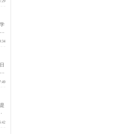
1:29
学
面
9:34
日
学
能
7:49
是
读
随
5:42