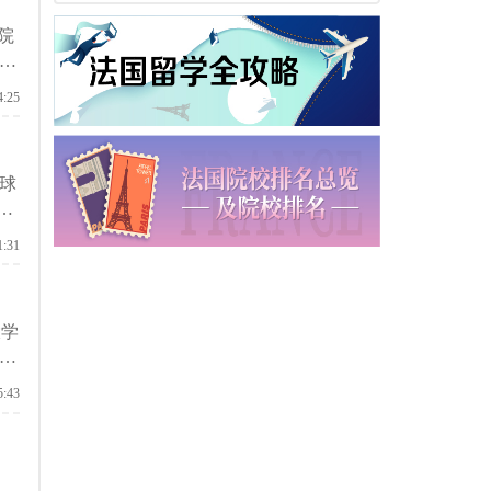
院
区
4:25
球
学
其他
1:31
大
位。
大学
士
哪些
5:43