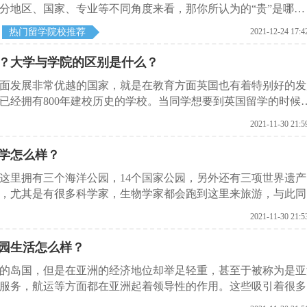
会分地区、国家、专业等不同角度来看，那你所认为的“贵”是哪
热门留学院校推荐
2021-12-24 17:4
？大学与学院的区别是什么？
面发展非常优越的国家，就是在教育方面英国也有着特别好的发
已经拥有800年建校历史的学校。当同学想要到英国留学的时候
大学排名当中第1位的学校，这到底是真的吗？这里启德留学网
2021-11-30 21:5
学怎么样？
这里拥有三个海洋公园，14个国家公园，另外还有三项世界遗产
，尤其是有很多科学家，生物学家都会跑到这里来旅游，与此同
习期间也可以利用闲暇时光旅游各种景点、古迹。然而在留学之
2021-11-30 21:5
的文章启德留学网就给大家介绍一下新西兰大学排名是什么？
园生活怎么样？
的岛国，但是在亚洲的经济地位却举足轻重，甚至于被称为是亚
服务，航运等方面都在亚洲起着领导性的作用。这些吸引着很多
的管理理念或者是其他的专业知识，然而在选择新加坡大学的时