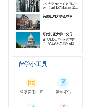
就可以开始就读这类项目：
​纽约大学的四支研究团队被
即先参加几门先修课程，通
选中参加STAT Madness 2022
常包括程序语言，如
竞赛，这是一项受大学篮球
Python、微积分和计算机科
三月疯狂启发的健康和科学
美国纽约大学全球申请群体规模不断扩大
学相关课程。
领域最佳创新线上锦标赛。
哥伦比亚大学：父母参加毕业典礼可以做什么？
好消息:经过两年的远程形
式，毕业典礼又回到校园了!
但更复杂的是:你现在需要取
悦你的家人。那里会有很多
与毕业相关的活动，但你可
能想和他们一起去纽约短途
旅行，或者如果你想和你的
留学小工具
朋友们共度时光，也许你可
以鼓励你的家人独自探索这
座城市。
留学费用计算
留学评估