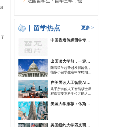
>
法国留学生：留学三年，他在孤独中找到内心的力量
因
留学热点
更多 >
布了
中国香港传媒留学专业分类及申请要求
物
出国读大学前，一定要培养的基本生活技能有哪些？
随着留学趋势越发低龄化，
很多小留学生在中学时期就
被送到了国外，而这一切，
其实都是为了大学生活做准
在美国读人工智能AI硕士入学条件及大学推荐
备。
几乎所有的人工智能硕士课
程都需要本科学位才能入
学。好消息是，你并不总是
需要特定领域的本科学位。
美国大学推荐：休斯顿的大学
有些学校需要计算机科学学
士学位或相关领域。也有项
目不需要这些要求，转而要
求实践经验。在大多数情况
美国纽约大学四支研究团队被选中参加STAT Madness 2022竞赛
下，你只需要一个理论基础