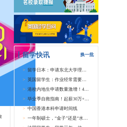
留学快讯
换一批
>
留学日本：申请东北大学理工类硕士课程大多要求先获得教授内诺
>
英国留学生：作业经常需要熬夜完成
>
港校内地生申请数量激增！40人抢1学位？
>
毕业季自救指南！起薪30万+ 不愧是00后都偏爱的留学国家TOP1
>
中国香港本科申请时间线
被
>
一年制硕士，“金子”还是“水货”？