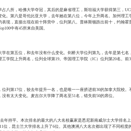
学占八所，哈佛大学夺冠，其后的是麻省理工，斯坦福大学获得第三，UC
变化。第六是哥伦比亚大学，去年她在第八位，今年上升两名。加州理工
的表现，直接出现在前十阵营中，位列第八。普林斯顿跌出前十，约翰霍
p100中有45所来自美国。
大学在第五位，和去年没有什么变化。剑桥大学位列第九，去年是第七名
工学院上升两名，位列全球第19。帝国理工学院（IC）位列第20名。前3
位列第17位，较去年提升一名，也是唯一一座挤进前30的加拿大院校。
，没有太大变化。麦吉尔大学降了两名至51名，错失前50的席位。
和去年持平。本次排名的最大的八大名校赢家是悉尼新南威尔士大学排名
了11位，昆士兰大学排名上升了6位。其他澳洲八大名次都出现了不同程度