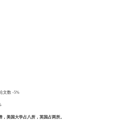
文数 -5%
%
续霸榜，美国大学占八所，英国占两所。