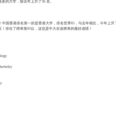
多的大学，较去年上升了36 名。
进步！中国香港排名第一的是香港大学，排名世界83，与去年相比，今年上升
百！排在了榜单第95位，这也是中大在该榜单的最好成绩！
ology
erkeley
gy